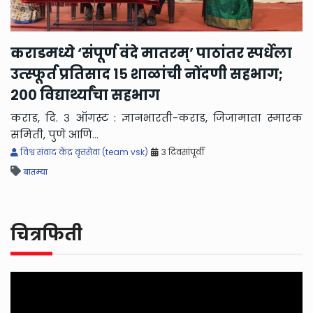
'
टी
कराडमध्ये ‘संपूर्ण वंदे मातरम्’ पाठांतर स्पर्धेला
ग
उत्स्फूर्त प्रतिसाद १५ शाळांची नोंदणी सहभाग;
₹
२०० विद्यार्थ्यांचा सहभाग
छ
अभ
कराड, दि. ३ ऑगस्ट : ज्ञानभारती-कराड, जिजामाता स्मारक
समिती, पुणे आणि
...
विश्व संवाद केंद्र वृत्तसेवा (team vsk)
3 दिवसांपूर्वी
बातम्या
चित्रफिती