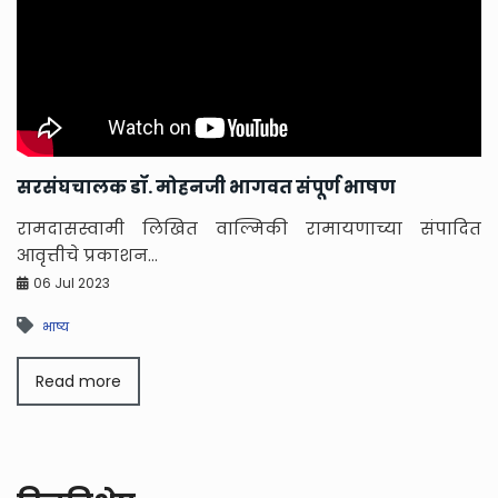
सरसंघचालक डॉ. मोहनजी भागवत संपूर्ण भाषण
स
R
रामदासस्वामी लिखित वाल्मिकी रामायणाच्या संपादित
कर
स
आवृत्तीचे प्रकाशन...
या
06 Jul 2023
भाष्य
Read more