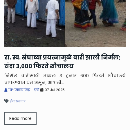
रा. स्व. संघाच्या प्रयत्नामुळे वारी झाली निर्मल;
यंदा ३,६०० फिरते शौचालय
निर्मल वारीसाठी तब्बल ३ हजार ६०० फिरते शौचालये
वापरण्यात येत असून, आषाढी...
विश्व संवाद केंद्र - पुणे
07 Jul 2025
सेवा प्रकल्प
Read more