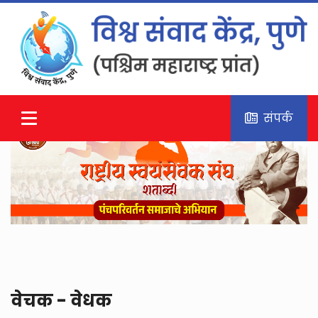
संपर्क
वेचक - वेधक