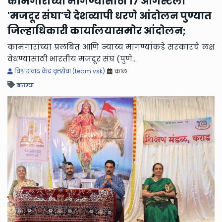
कामगारांच्या मागण्यांसाठी १७ ऑगस्टला
प
अन्
'मजदूर संघा'चे देशव्यापी धरणे आंदोलन पुण्यात
न
जिल्हाधिकारी कार्यालयासमोर आंदोलन;
स
नि
कामगारांच्या प्रलंबित आणि न्याय्य मागण्यांकडे सरकारचे लक्ष
वेधण्यासाठी भारतीय मजदूर संघ (पुणे
...
विश्व संवाद केंद्र वृत्तसेवा (team vsk)
काल
बातम्या