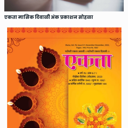
एकता मासिक दिवाळी अंक प्रकाशन सोहळा
वि
प