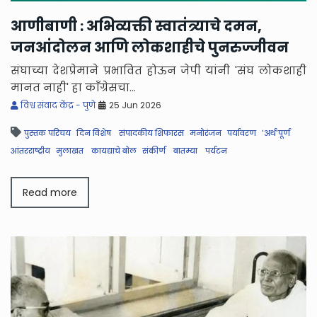
आणीबाणी : अभिव्यक्ती स्वातंत्र्याचे दमन,
जनआंदोलन आणि लोकशाहीचे पुनरुज्जीवन
संघाच्या देशप्रेमाने प्रभावित होऊन जेपी यांनी 'संघ लोकशाही
मानत नाही' हा काँग्रेसचा...
विश्व संवाद केंद्र - पुणे
25 Jun 2026
पुस्तक परिचय
दिन विशेष
संपादकीय शिफारस
मनोरंजन
पर्यावरण
'अर्थ'पूर्ण
आंतरराष्ट्रीय
मुलाखत
कायद्याचे बोल
संकीर्ण
बातम्या
पर्यटन
Read more