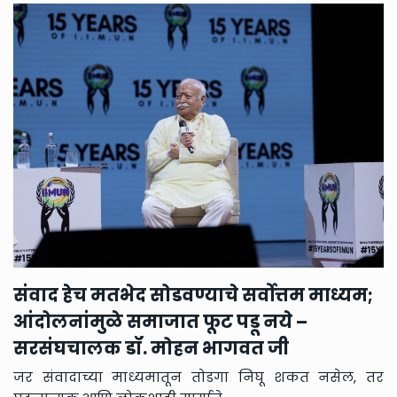
संवाद हेच मतभेद सोडवण्याचे सर्वोत्तम माध्यम;
व
आंदोलनांमुळे समाजात फूट पडू नये –
न
सरसंघचालक डॉ. मोहन भागवत जी
ह
णि
जर संवादाच्या माध्यमातून तोडगा निघू शकत नसेल, तर
म