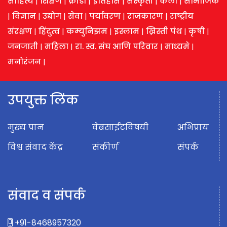
साहित्य
|
शिक्षण
|
क्रीडा
|
इतिहास
|
संस्कृती
|
कला
|
सामाजिक
|
विज्ञान
|
उद्योग
|
सेवा
|
पर्यावरण
|
राजकारण
|
राष्ट्रीय
संरक्षण
|
हिंदुत्व
|
कम्युनिझम
|
इस्लाम
|
ख्रिस्ती पंथ
|
कृषी
|
जनजाती
|
महिला
|
रा. स्व. संघ आणि परिवार
|
माध्यमे
|
मनोरंजन
|
उपयुक्त लिंक
मुख्य पान
वेबसाईटविषयी
अभिप्राय
विश्व संवाद केंद्र
संकीर्ण
संपर्क
संवाद व संपर्क
+91-8468957320