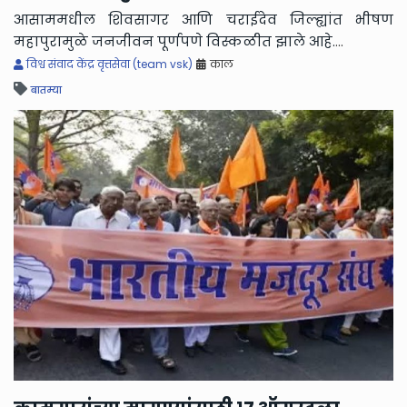
आसाममधील शिवसागर आणि चराईदेव जिल्ह्यांत भीषण
'स
महापुरामुळे जनजीवन पूर्णपणे विस्कळीत झाले आहे.
...
मह
विश्व संवाद केंद्र वृत्तसेवा (team vsk)
काल
बातम्या