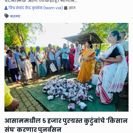
घटनात्मक आणि लोकशाही मार्गाने
...
सम
विश्व संवाद केंद्र वृत्तसेवा (team vsk)
आज
बातम्या
आसाममधील ५ हजार पुरग्रस्त कुटुंबांचे 'किसान
'
संघ' करणार पुनर्वसन
न
या