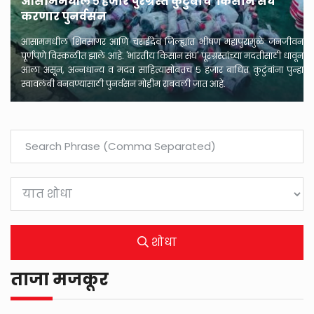
आसाममधील ५ हजार पुरग्रस्त कुटुंबांचे 'किसान संघ'
करणार पुनर्वसन
आसाममधील शिवसागर आणि चराईदेव जिल्ह्यांत भीषण महापुरामुळे जनजीवन
पूर्णपणे विस्कळीत झाले आहे. 'भारतीय किसान संघ' पूरग्रस्तांच्या मदतीसाठी धावून
आला असून, अन्नधान्य व मदत साहित्यासोबतच ५ हजार बाधित कुटुंबांना पुन्हा
स्वावलंबी बनवण्यासाठी पुनर्वसन मोहीम राबवली जात आहे.
शोधा
ताजा मजकूर