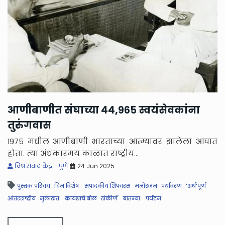
आणीबाणीत संघाच्या ४४,९६५ स्वयंसेवकांना
तुरुंगवास
१९७५ मधील आणीबाणी भारताच्या आत्म्यावर झालेला आघात
होता. त्या अंधकारमय काळात राष्ट्रीय...
विश्व संवाद केंद्र - पुणे
24 Jun 2025
पुस्तक परिचय
दिन विशेष
संपादकीय शिफारस
मनोरंजन
पर्यावरण
'अर्थ'पूर्ण
आंतरराष्ट्रीय
मुलाखत
कायद्याचे बोल
संकीर्ण
बातम्या
पर्यटन