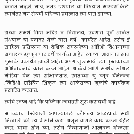
कळत नव्हते. मात्र, नंतर ग्रंथपाल या विषयात मास्टर्स केले.
त्यानंतर मग सेटची पहिल्या प्रयत्नात त्या पास झाल्या.
सध्या समर्थ विद्या मंदिर व विद्यालय, उचगाव पूर्व शाळेत
ग्रंथपाल या पदावर गेली बारा वर्षे कार्यरत आहेत. तसेच ई
साहित्य प्रतिष्ठान या वैश्विक संघटनेच्या ऑडिओ विभागाच्या
संचालक म्हणून चार वर्षे कार्यरत आहेत. त्यांच्या आवाजात सात
पुस्तके प्रकशित झाली आहेत. अपंग मुलांसाठी त्या पुस्तकांच्या
अभिवाचनाचे काम करत आहेत. शाळेचे आणि संस्थेचे सोशल
मीडिया पेज त्या सांभाळतात. स्वतःच्या यु ट्यूब चॅनेलला
,व्हिडिओ एडिटिंग शिकून त्या शाळेतल्या मुलांचे कार्यक्रम
प्रसारित करतात.
त्यांचे स्वप्न आहे कि पब्लिक लायब्ररी सुरु करायची आहे.
सगळ्याच स्त्रियांनी आपल्यातले कौशल्य ओळखावे. संधी
मिळाली की, त्याचे सोने करा, अजून चांगले काय करता येईल
करा, याचा शोध घ्या, तसेच दिव्यांगांनी आत्मबल ओळखा,