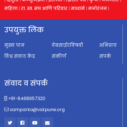
महिला
|
रा. स्व. संघ आणि परिवार
|
माध्यमे
|
मनोरंजन
|
उपयुक्त लिंक
मुख्य पान
वेबसाईटविषयी
अभिप्राय
विश्व संवाद केंद्र
संकीर्ण
संपर्क
संवाद व संपर्क
+91-8468957320
samparka@vskpune.org