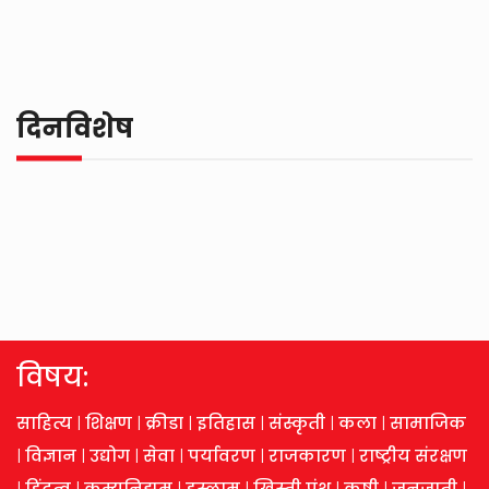
दिनविशेष
विषय:
साहित्य
|
शिक्षण
|
क्रीडा
|
इतिहास
|
संस्कृती
|
कला
|
सामाजिक
|
विज्ञान
|
उद्योग
|
सेवा
|
पर्यावरण
|
राजकारण
|
राष्ट्रीय संरक्षण
|
हिंदुत्व
|
कम्युनिझम
|
इस्लाम
|
ख्रिस्ती पंथ
|
कृषी
|
जनजाती
|