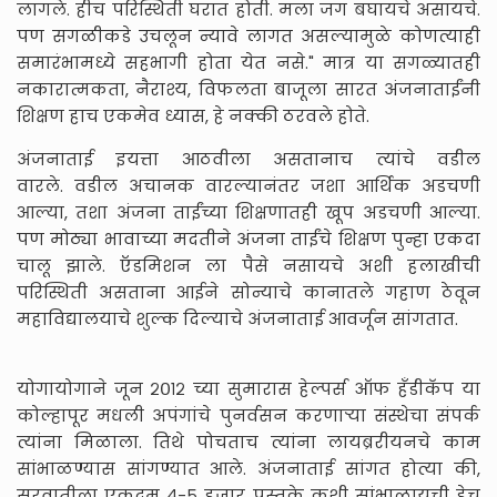
लागले. हीच परिस्थिती घरात होती. मला जग बघायचे असायचे.
पण सगळीकडे उचलून न्यावे लागत असल्यामुळे कोणत्याही
समारंभामध्ये सहभागी होता येत नसे." मात्र या सगळ्यातही
नकारात्मकता, नैराश्य, विफलता बाजूला सारत अंजनाताईंनी
शिक्षण हाच एकमेव ध्यास, हे नक्की ठरवले होते.
अंजनाताई इयत्ता आठवीला असतानाच त्यांचे वडील
वारले. वडील अचानक वारल्यानंतर जशा आर्थिक अडचणी
आल्या, तशा अंजना ताईंच्या शिक्षणातही खूप अडचणी आल्या.
पण मोठ्या भावाच्या मदतीने अंजना ताईंचे शिक्षण पुन्हा एकदा
चालू झाले. ऍडमिशन ला पैसे नसायचे अशी हलाखीची
परिस्थिती असताना आईने सोन्याचे कानातले गहाण ठेवून
महाविद्यालयाचे शुल्क दिल्याचे अंजनाताई आवर्जून सांगतात.
योगायोगाने जून २०१२ च्या सुमारास हेल्पर्स ऑफ हॅंडीकॅप या
कोल्हापूर मधली अपंगांचे पुनर्वसन करणाऱ्या संस्थेचा संपर्क
त्यांना मिळाला. तिथे पोचताच त्यांना लायब्ररीयनचे काम
सांभाळण्यास सांगण्यात आले. अंजनाताई सांगत होत्या की,
सुरवातीला एकदम ४-५ हजार पुस्तके कशी सांभाळायची हेच