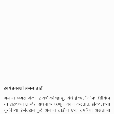
स्वयंप्रकाशी अंजनाताई
अंजना लगस गेली १२ वर्षे कोल्हापूर येथे हेल्पर्स ऑफ हॅंडीकॅप
या संस्थेच्या शाळेत ग्रंथपाल म्हणून काम करतात. डॉक्टरांच्या
चुकीच्या इंजेक्शनमुळे अंजना ताईंना एक वर्षाच्या असताना