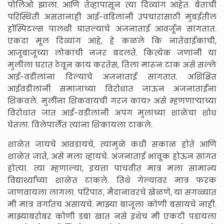
पोलिओ झाला. आणि तेव्हापासून त्या दिव्यांग आहेत. बेताची
परिस्थिती असतानाही आई-वडिलांनी उपचारांसाठी मुंबईतील
हॉस्पिटल्स पालथी घातल्याचे अंजनाताई आवर्जून सांगतात.
एकदा मूल दिव्यांग आहे, हे कळले कि नातेवाईकांची,
आजूबाजूंच्या लोकांची नजर बदलते. कित्येक जणांनी या
मुलीला घरात ठेवून काय करतेस, तिला मारून टाक असे सल्ले
आई-वडीलांना दिल्याचे अंजनाताई सांगतात. अशिक्षित
आईवडीलांनी समाजाच्या विरोधात जाऊन अंजनाताईंना
शिकवले. मुलींना शिकवायची गरज काय? असे म्हणणाऱ्याच्या
विरोधात जात आई-वडीलांनी अपंग मुलांच्या शाळेचा शोध
घेतला. विलेपार्लेत त्यांना शिकायला टाकले.
शाळेत जायचे आवडायचे, त्यामुळे कधी सकाळ होते आणि
शाळेत जाते, असे मला व्हायचे. अंजनाताई भावूक होऊन सांगत
होत्या. त्या म्हणाल्या, इयत्ता पाचवीत मात्र मला सामान्य
विद्यार्थ्यांच्या शाळेत टाकले. तिथे गेल्यावर मात्र फरक
जाणवायला लागला. परिपाठ, मैदानावरचे खेळणे, या सगळ्यात
मी मात्र वर्गातच असायचे. माझ्या बाजूला कोणी बसायचे नाही.
माझ्याबरोबर कोणी डबा खात नसे इथेच मी एकटी पडायला