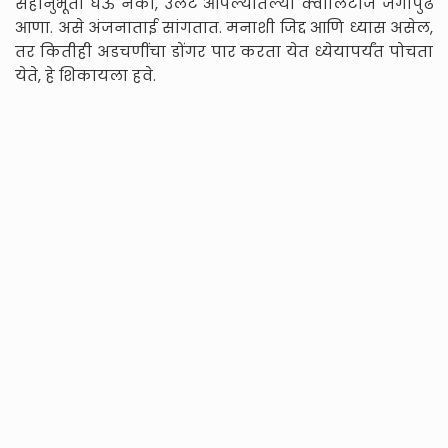
सहानुभूती घेऊ नका, उलट आपल्यातल्या क्वालिटीज जगापुढे
आणा. असे अंजनाताई सांगतात. मनाशी जिद्द आणि ध्यास असेल,
तर कितीही अडचणींचा डोंगर पार करता येत ध्येयापर्यंत पोचता
येते, हे शिकायला हवे.