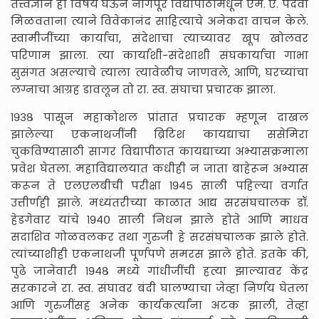
तत्त्वज्ञान हा विषय घेऊन नागपूर विद्यापीठामधून एम. ए. पदवी
मिळवताना त्याने विवेकानंद साहित्याचे अनेकदा वाचन केले.
स्वामीजींच्या कार्याचा, संदेशाचा त्याच्यावर खूप खोलवर
परिणाम झाला. त्या कार्याशी-संदेशाशी संघकार्याचा गाभा
सुसंगत असल्याचे त्याला त्यावेळीच जाणवले, आणि, घरच्यांचा
लग्नाचा आग्रह डावलून तो रा. स्व. संघाचा प्रचारक झाला.
१९३८ पासून महाकोशल प्रांतात प्रचारक म्हणून दाखल
झालेल्या एकनाथजींनी ब्रिटिश कायद्याचा ससेमिरा
चुकविण्यासाठी सागर विद्यापीठात कायद्याच्या अभ्यासक्रमाला
प्रवेश घेतला. महाविद्यालयात कधीही न जाता बाहेरून अभ्यास
करून ते एलएलबीची परीक्षा १९४५ साली पहिल्या वर्गात
उत्तीर्णही झाले. मध्यंतरीच्या काळात आद्य सरसंघचालक डॉ.
हेडगेवार यांचे १९४० साली निधन झाले होते आणि माधव
सदाशिव गोळवलकर तथा गुरुजी हे सरसंघचालक झाले होते.
त्यांच्याशीही एकनाथजी पूर्णपणे समरस झाले होते. इतके की,
पुढे जानेवारी १९४८ मध्ये गांधीजींची हत्या झाल्यावर केंद्र
सरकारने रा. स्व. संघावर बंदी घालण्याचा जेव्हा निर्णय घेतला
आणि गुरुजींसह अनेक कार्यकर्त्यांना अटक झाली, तेव्हा