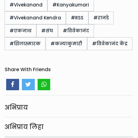
#Vivekanand
#Kanyakumari
#Vivekanand Kendra
#RSS
#रानडे
#एकनाथ
#संघ
#विवेकानंद
#शिलास्मारक
#कन्याकुमारी
#विवेकानंद केंद्र
Share With Friends
अभिप्राय
अभिप्राय लिहा