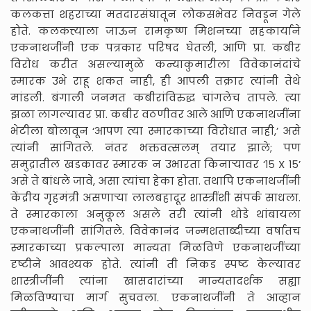
कलकत्ता शहराच्या मतदारसंघातून लोकसभेवर निवडून गेले
होते. कलकत्त्याला जाऊन रामकृष्ण मिशनच्या सहकार्याने
एकनाथजींनी एक पत्रकार परिषद घेतली, आणि प्रा. कबीर
विरोध करीत असल्यामुळे कन्याकुमारीला विवेकानंदांचे
स्मारक उभे राहू शकत नाही, ही आपली तक्रार त्यांनी तेथे
मांडली. बंगाली जनमत कबीरांविरुद्ध चांगलेच तापले. त्या
झळा लागल्यावर प्रा. कबीर वठणीवर आले आणि एकनाथजींना
भेटीला बोलावून ‘आपण त्या स्मारकाच्या विरोधात नाही,’ असे
त्यांनी सांगितले. नंतर भक्तवत्सलम् तयार झाले; पण
समुद्रातील खडकावर स्मारक न उभारता किनाऱ्यावर ‘१५ X १५’
असे ते बांधले जावे, असा त्यांचा ‌हेका होता. तथापि एकनाथ‌जींनी
केंद्रीय गृहमंत्री असणाऱ्या लालबहादूर शास्त्रींशी संपर्क साधला.
ते स्मारकाला अनुकूल असले तरी त्यांनी थोडे थांबायला
एकनाथजींनी सांगितले. विवेकानंद जन्मशताब्दीच्या वर्षातच
स्मारकाच्या प्रकल्पाला मान्यता मिळविणे एकनाथजींच्या
दृष्टीने आवश्यक होते. त्यांनी ती निकड स्पष्ट केल्यावर
शास्त्रीजींनी त्यांना खासदारांच्या मान्यतादर्शक सह्या
मिळविण्याचा मार्ग सुचवला. एकनाथजींनी ते आव्हान