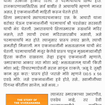
यांनी तत्काळ होकार दिला. ते परमाचार्यांचे शिष्य होते.
राजकारणाव्यक्तिरिक्त सर्व बाबींत ते आचार्यांचे म्हणणे मानत
असत, हे एकनाथजींनी माहिती करून घेतले होते.
शिला स्मारकाचे स्थापत्यरचनाकार एस. के. आचारी यांना
बरोबर घेऊन एकनाथजींनी परमाचार्य श्री चंद्रशेखर सरस्वती
यांची भेट घेतली. उभारावयाचे शिलास्मारक रूढार्थाने मंदिर
नसले, तरी त्याची रचना मंदिरासारखीच असावी, असे
परमाचार्यांचे मत होते. त्यानुसार प्रारूप तयार झाले, त्यांची
संमतीही मिळाली. मग एकनाथजींनी भक्तवत्सलम यांची भेट
घेतली. परमाचार्यांनी मंजूर केलेवे प्रारूप पाहून मुख्यमंत्र्यांनीही
हिरवा कंदील दाखवला. तेव्हा हळूच एकनाथजी म्हणाले,
‘स्मारकाचा आकार जरा मोठा आहे.’ भक्तवत्सलम् यांनी ‘किती
मोठा आहे,’ विचारण्याऐवजी सरळ सांगून टाकले, ‘असू दे. तुम्ही
काम सुरू करा.’ प्रारूप होते ‘जरासे’ मोठे म्हणजे १३०.५ X ५६
एवढे मोठे. जसे एकनाथजींना हवे होते, तसे... स्वामीजींच्या
दिगन्त कीर्तीला साजेल, असे भव्य...!
त्यानंतर स्मारकाच्या उभारणीत,
एवढेच नव्हे, तर देवी