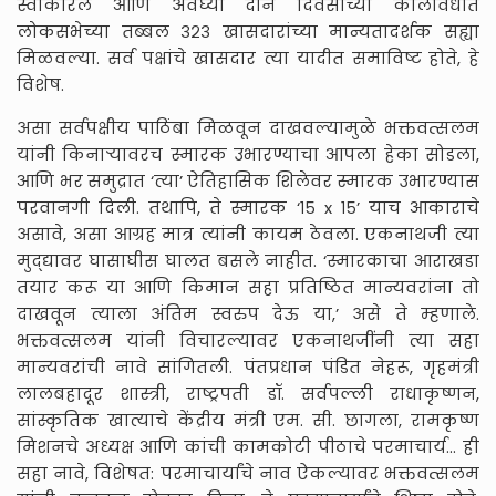
स्वीकारले आणि अवघ्या दोन दिवसांच्या कालावधीत
लोकसभेच्या तब्बल ३२३ खासदारांच्या मान्यतादर्शक सह्या
मिळवल्या. सर्व पक्षांचे खासदार त्या यादीत समाविष्ट होते, हे
विशेष.
असा सर्वपक्षीय पा‌ठिंबा मिळवून दाखवल्यामुळे भक्तवत्सलम
यांनी किनाऱ्यावरच स्मारक उभारण्याचा आपला हेका सोडला,
‌आणि भर समुद्रात ‘त्या’ ऐतिहासिक शिलेवर स्मारक उभारण्यास
परवानगी दिली. तथापि, ते स्मारक ‘१५ x १५’ याच आकाराचे
असावे, असा आग्रह मात्र त्यांनी कायम ठेवला. एकनाथजी त्या
मुद्द्यावर घासाघीस घालत बसले नाहीत. ‘स्मारकाचा आराखडा
तयार करू या आणि किमान सहा प्रतिष्ठित मान्यवरांना तो
दाखवून त्याला अंतिम स्वरुप देऊ या,’ असे ते म्हणाले.
भक्तवत्सलम यांनी विचारल्यावर एकनाथजींनी त्या सहा
मान्यवरांची नावे सांगितली. पंतप्रधान पंडित नेहरू, गृहमंत्री
लालबहादूर शास्त्री, राष्ट्रपती डॉ. सर्वपल्ली राधाकृष्णन,
सांस्कृतिक खात्याचे केंद्रीय मंत्री एम. सी. छागला, रामकृष्ण
मिशनचे अध्यक्ष आणि कांची कामकोटी पीठाचे परमाचार्य... ही
सहा नावे, विशेषत: परमाचार्यांचे नाव ऐकल्यावर भक्तवत्सलम