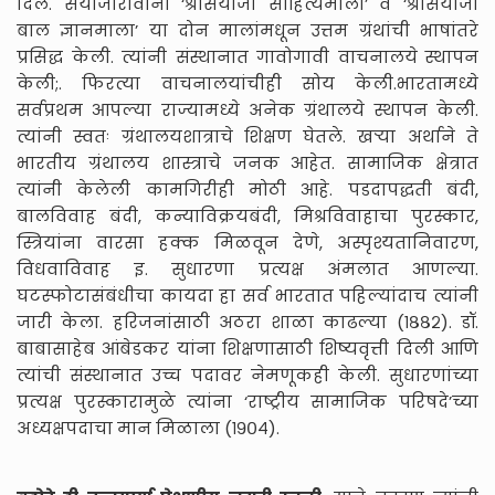
दिले. सयाजीरावांनी ‘श्रीसयाजी साहित्यमाला’ व ‘श्रीसयाजी
बाल ज्ञानमाला’ या दोन मालांमधून उत्तम ग्रंथांची भाषांतरे
प्रसिद्ध केली. त्यांनी संस्थानात गावोगावी वाचनालये स्थापन
केली;. फिरत्या वाचनालयांचीही सोय केली.भारतामध्ये
सर्वप्रथम आपल्या राज्यामध्ये अनेक ग्रंथालये स्थापन केली.
त्यांनी स्वतः ग्रंथालयशात्राचे शिक्षण घेतले. खऱ्या अर्थाने ते
भारतीय ग्रंथालय शास्त्राचे जनक आहेत. सामाजिक क्षेत्रात
त्यांनी केलेली कामगिरीही मोठी आहे. पडदापद्धती बंदी,
बालविवाह बंदी, कन्याविक्रयबंदी, मिश्रविवाहाचा पुरस्कार,
स्त्रियांना वारसा हक्क मिळवून देणे, अस्पृश्यतानिवारण,
विधवाविवाह इ. सुधारणा प्रत्यक्ष अंमलात आणल्या.
घटस्फोटासंबंधीचा कायदा हा सर्व भारतात पहिल्यांदाच त्यांनी
जारी केला. हरिजनांसाठी अठरा शाळा काढल्या (१८८२). डॉ.
बाबासाहेब आंबेडकर यांना शिक्षणासाठी शिष्यवृत्ती दिली आणि
त्यांची संस्थानात उच्च पदावर नेमणूकही केली. सुधारणांच्या
प्रत्यक्ष पुरस्कारामुळे त्यांना ‘राष्ट्रीय सामाजिक परिषदे’च्या
अध्यक्षपदाचा मान मिळाला (१९०४).