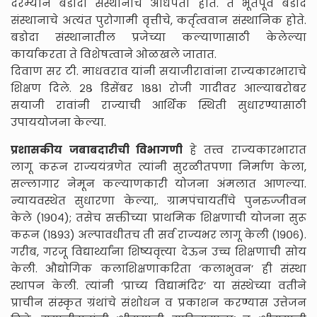
दरम्यान बडोदा संस्थानाचे अधिपती होते. ते भूतपूर्व बडोदे
संस्थानाचे अत्यंत पुरोगामी वृत्तीचे, कर्तृत्ववान संस्थानिक होते.
बडोदा संस्थानातील प्रजेच्या कल्याणासाठी केलेल्या
कार्याकरता ते विशेषत्वाने ओळखले जातात.
दिवाण सर टी. माधवराव यांनी सयाजीरावांना राज्यकारभाराचे
शिक्षण दिले. २८ डिसेंबर १८८१ रोजी गादीवर आल्याबरोबर
सयाजी रावांनी राज्याची आर्थिक स्थिती सुधारण्यासाठी
उपाययोजना केल्या.
प्रशासकीय जबाबदारीची विभागणी
हे तत्त्व राज्यकारभारात
लागू करून राज्ययंत्रणेत त्यांनी सुरळीतपणा निर्माण केला,
सल्लागार नेमून कल्याणकारी योजना अंमलात आणल्या.
न्यायवस्थेत सुधारणा केल्या,. ग्रामपंचायतींचे पुनरुज्जीवन
केले (१९०४); तसेच सक्तीच्या प्राथमिक शिक्षणाची योजना सुरू
करून (१८९३) अल्पावधीतच ती सर्व राज्यभर लागू केली (१९०६).
गरीब, गरजू विद्यार्थ्यांना शिष्यवृत्त्या देऊन उच्च शिक्षणाची सोय
केली. औद्योगिक कलाशिक्षणाकरिता ‘कलाभुवन’ ही संस्था
स्थापन केली. त्यांनी ‘प्राच्य विद्यामंदिर’ या संस्थेच्या वतीने
प्राचीन संस्कृत ग्रंथांचे संशोधन व प्रकाशन करण्यास उत्तेजन