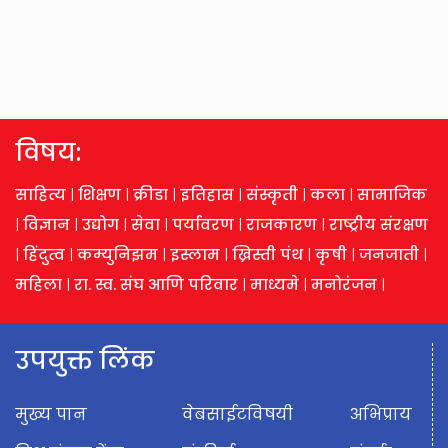
विषय:
साहित्य
|
शिक्षण
|
क्रीडा
|
इतिहास
|
संस्कृती
|
कला
|
सामाजिक
|
विज्ञान
|
उद्योग
|
सेवा
|
पर्यावरण
|
राजकारण
|
राष्ट्रीय संरक्षण
|
हिंदुत्व
|
कम्युनिझम
|
इस्लाम
|
ख्रिस्ती पंथ
|
कृषी
|
जनजाती
|
महिला
|
रा. स्व. संघ आणि परिवार
|
माध्यमे
|
मनोरंजन
|
उपयुक्त लिंक
मुख्य पान
वेबसाईटविषयी
अभिप्राय