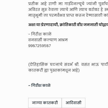
प्रतीक आहे राणी मा गाईदेनल्यूचे ज्यांनी पूर्वांच
अविरत सुरू ठेवला त्याचे आणि त्याच बरोबर हे स्
मातृभूमी ला परमवैभव प्राप्त करून देण्यासाठी कट
अशा या प्रेरणादायी, क्रांतिकारी वीर जनजाती यो
- गिरीश काळे
वनवासी कल्याण आश्रम
९९८७२५९५८७
(ऐतिहासिक घटनांचे संदर्भ श्री. वसंत भाऊ पाटील
कातकरी ह्या पुस्तकांमधून आहे)
- गिरीश काळे
नाग्या कातकरी
आदिवासी