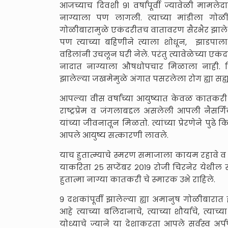
आजच्याच दिवशी ९१ वर्षांपूर्वी ज्यावेळी माम
नाग्याला पण लागली. त्याच्या मांडीला 
गोळीबारामुळे एकंदरीतच वातावरण सैरभैर झाले ह
पण त्याच्या बहिणीने त्याला शोधून, झाडपाल
वडिलांनी उचलून घरी नेले. परंतु त्यावेळेच्या 
नादात नाग्याला औषधोपचार मिळाला नाही. द
झालेल्या जखमेमुळे अंगात पसरलेला रोग ह्या सह्या
आपल्या वीस वर्षांच्या आयुष्यात केवळ कातकरी स
राष्ट्रप्रेम व जंगलाबद्दल असलेली आपली नैस
यांच्या जीवनातून मिळतो. त्यांच्या प्रेरणेने पुढे
आपले आयुष्य सत्कारणी लावले.
याच हुतात्म्याचे स्मरण समाजाला कायम रहावे व त
याकरिता २५ सप्टेंबर २०१९ रोजी चिरनेर येथील स
हुतात्मा नाग्या कातकरी चे स्मारक उभे राहिले.
९ दशकांपूर्वी झालेल्या ह्या अमानुष गोळीबारात 
आहे त्याच्या बलिदानाचे, त्याच्या शौर्याचे, त्याच्
योध्याचे ज्याने या देशाकरता आपले सर्वस्व अर्पण