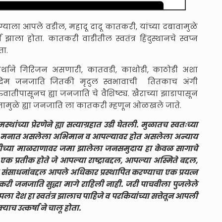
ग्याला आपले वडील, महादू दादू कातकरी, यांच्या दबावामुळे
झाला होता. कातकरी वाडीतील स्वतंत्र हिंदुस्थानचे स्वप्न
ता.
ा अर्थाने गिरिजन असणारी, कातवडी, काथोडी, काठोडी अशा
दिम जनजाति जितकी मृदुल स्वभावाची तितकाच अंगी
तीपासूनच ह्या जनजाति चे वैशिष्ट्य. खैराच्या झाडापासून
मामुळे ह्या जनजाति ला कातकरी म्हणून ओळखले जाते.
थांच्या प्रेरणेने ह्या सत्याग्रहात उडी घेतली. मुळातच स्वतःच्या
याच्या मनात असलेला अभिमान व आपल्यावर होत असलेला अन्याय
ेवीच्या माळराणावर जमा झालेला जनसमुदाय हा केवळ सागाचे
प्रतीक होते जे आपल्या राष्ट्राबद्दल, आपल्या अस्मिते बद्दल,
ंसाधनांबद्दल आपले अधिकार प्रस्थापित करण्याचा एक प्रयत्न
करी जनजाति सुद्धा मागे राहिली नाही. जरी पाचवीला पुजलेले
पला देश हा स्वतंत्र झालाच पाहिजे व परकियांच्या सत्तेतून आपली
याच उत्कर्षा ने चालू होता.