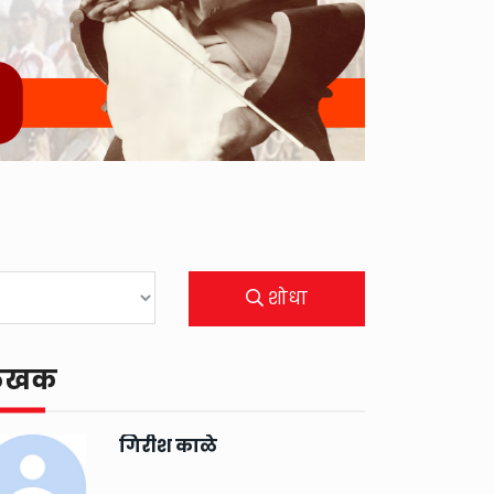
शोधा
ेखक
गिरीश काळे