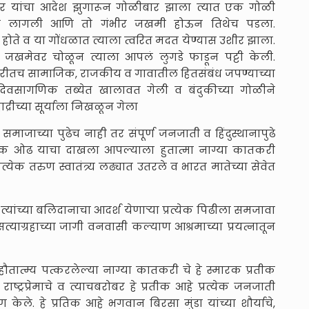
लेदार यांचा आदेश झुगारून गोळीबार झाला त्यात एक गोळी
गोळी लागली आणि तो गंभीर जखमी होऊन तिथेच पडला.
ोते व या गोंधळात त्याला त्वरित मदत येण्यास उशीर झाला.
ा जखमेवर चोळून त्याला आपलं लुगडे फाडून पट्टी केली.
एकंदरीतच सामाजिक, राजकीय व गावातील हितसंबंध जपण्याच्या
िवसागणिक तब्येत खालावत गेली व बंदुकीच्या गोळीने
द्रीच्या सूर्याला निखळून गेला
माजाच्या पुढेच नाही तर संपूर्ण जनजाती व हिंदुस्थानापुढे
र्गिक ओढ याचा दाखला आपल्याला हुतात्मा नाग्या कातकरी
 कित्येक तरुण स्वातंत्र्य लढ्यात उतरले व भारत मातेच्या सेवेत
्यांच्या बलिदानाचा आदर्श येणाऱ्या प्रत्येक पिढीला समजावा
त्याग्रहाच्या जागी वनवासी कल्याण आश्रमाच्या प्रयत्नातून
हौतात्म्य पत्करलेल्या नाग्या कातकरी चे हे स्मारक प्रतीक
या राष्ट्रप्रेमाचे व त्याचबरोबर हे प्रतीक आहे प्रत्येक जनजाती
 केले. हे प्रतिक आहे भगवान बिरसा मुंडा यांच्या शौर्याचे,