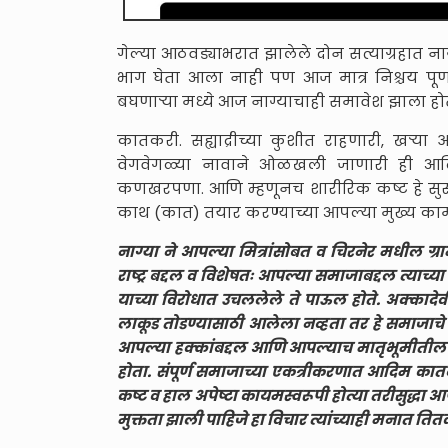
गेल्या आठवड्याभरात झालेले दोन सत्याग्रहात ना
भाग घेता आला नाही पण आज मात्र निश्चय पूर्ण 
बघणाऱ्या मध्ये आज नाग्याचाही समावेश झाला हो
कातकरी. सह्याद्रीच्या कुशीत राहणारी, खऱ्य
वेगवेगळ्या नावाने ओळखली जाणारी ही आ
कणखरपणा. आणि म्हणूनच शारीरिक कष्ट हे सुरुवा
काथ (कात) तयार करण्याच्या आपल्या मुख्य का
नाग्या ने आपल्या मित्रांसोबत व चिरनेर मधील ग्रामस्
राष्ट्र बद्दल व विशेषतः आपल्या समाजाबद्दल त्
याच्या विरोधात उचललेले ते पाऊल होते. अक्काद
लाकूड तोडण्यासाठी आलेला नव्हता तर हे समाजाचे एक 
आपल्या हक्कांबद्दल आणि आपल्याच मातृभूमीतील स
होता. संपूर्ण समाजाच्या एकत्रीकरणात आदिम कात
कष्ट व हाल अपेष्टा कायमस्वरूपी होत्या तरीसुद्धा आ
मुक्तता झाली पाहिजे हा विचार त्यांच्याही मनात तितक्