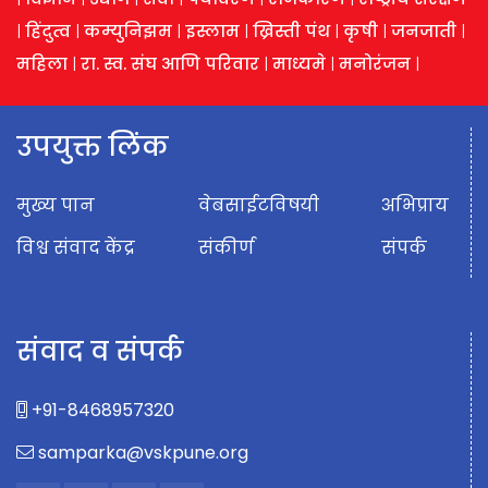
|
हिंदुत्व
|
कम्युनिझम
|
इस्लाम
|
ख्रिस्ती पंथ
|
कृषी
|
जनजाती
|
महिला
|
रा. स्व. संघ आणि परिवार
|
माध्यमे
|
मनोरंजन
|
उपयुक्त लिंक
मुख्य पान
वेबसाईटविषयी
अभिप्राय
विश्व संवाद केंद्र
संकीर्ण
संपर्क
संवाद व संपर्क
+91-8468957320
samparka@vskpune.org