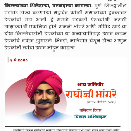
किल्ल्यांच्या शिलेदाऱ्या, वतनदाऱ्या काढल्या.
पुणे जिल्ह्यातील
गडांवर राज्य करणाऱ्या महादेव कोळी समाजाच्या हक्कांवर
इंग्रजांची गदा आली. हे सगळे गडकरी पेशव्यांशी, मराठी
साम्राज्याशी एकनिष्ठ होते. रामजी भांगरे आणि गोविंद खाडे या
दोघा किल्लेदारांनी इंग्रजांच्या या अन्यायाविरुद्ध उठाव करून
इंग्रजांचे वर्चस्व झुगारले. भिवंडी, मालेगाव येथून सैन्य आणून
इंग्रजांनी त्यांचा उठाव मोडून काढला.