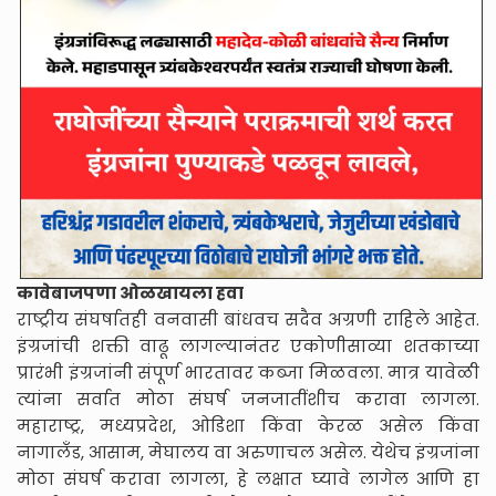
कावेबाजपणा ओळखायला हवा
राष्ट्रीय संघर्षातही वनवासी बांधवच सदैव अग्रणी राहिले आहेत.
इंग्रजांची शक्ती वाढू लागल्यानंतर एकोणीसाव्या शतकाच्या
प्रारंभी इंग्रजांनी संपूर्ण भारतावर कब्जा मिळवला. मात्र यावेळी
त्यांना सर्वात मोठा संघर्ष जनजातींशीच करावा लागला.
महाराष्ट्र, मध्यप्रदेश, ओडिशा किंवा केरळ असेल किंवा
नागालँड, आसाम, मेघालय वा अरुणाचल असेल. येथेच इंग्रजांना
मोठा संघर्ष करावा लागला, हे लक्षात घ्यावे लागेल आणि हा