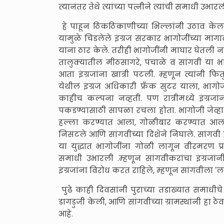
त्यानंतर तेथे त्यांच्या पत्नीने त्यांची समाधी उभार
हे पाहून ठिकठिकाणीच्या भिल्लांनी उठाव केला
यामुळे चिडलेले इंग्रज सरकार भागोजींच्या मागा
यांना ठार केले. तरीही भागोजींनी माघार घेतली न
तालुक्यातील मीठसागरे, पंचाळे व सांगवी या भ
आता इंग्रजांना खात्री पटली. म्हणून त्यांनी फ
येथील इंग्रज अधिकारी फ्रॅंक सुटर याला, भागो
काहीच कल्पना नव्हती. पण रात्रीमध्ये इंग्रजा
पकडण्यासाठी सापळा रचला होता. भागोजी जेव्हा घरा
हल्ला करण्यात आला, गोळीबार करण्यात आला.
निसटले आणि सांगवीच्या दिशेने निघाले. सांगवी
या युद्धात भागोजींना गोळी लागून वीरमरण प्राप्
समाधी उभारली .म्हणून सांगवीकरांचा इंग्रजां
इंग्रजांना विरोध करत राहिले, म्हणून सांगवीला '
पुढे काही दिवसांनी पुराच्या तडाख्यात समाधी
डागडुजी केली, आणि सांगवीच्या ग्रामस्थांनी हा
आहे.