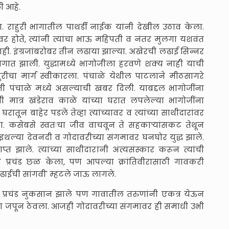
ली आहे.
. राहुरी भागातील पाथर्डी नाईक यांनी देखील उठाव केला.
वर होते, त्यांनी त्यांचा भाऊ महिपती व नंतर मुलगा यशवंत
ाही. इंग्रजांबरोबर तीन लढाया झाल्या. अखेरची लढाई सिन्नर
ागात झाली. युद्धामध्ये भागोजीला हरवणे शक्य नाही याची
ितुरीचा मार्ग स्वीकारला. पंचाळे येथील पाटलाने मीठसागरे
जी पंचाळे मध्ये असल्याची खबर दिली. याबद्दल भागोजींना
ंनी मात्र खंडेराव काळे यांच्या घरात लपलेल्या भागोजींना
तून बाहेर पडले तेव्हा त्यांच्यावर व त्यांच्या साथीदारांवर
 कसेबसे स्वतःचा जीव वाचवून ते सहकाऱ्यांसकट तेथून
 इथल्या देवनदी व गोदावरीच्या संगमावर घनघोर युद्ध झाले.
त झाले. त्यांच्या साथीदारांनी अंत्यसंस्कार करून त्यांची
नी प्रचंड छळ केला, पण आपल्या क्रांतिवीरासाठी गावकरी
लढाईची सांगवी' म्हटले जाऊ लागले.
चे प्रचंड नुकसान झाले पण गावातील तरुणांनी एकत्र येऊन
 ठेवा जपून ठेवला. आजही गोदावरीच्या संगमावर ही समाधी उभी