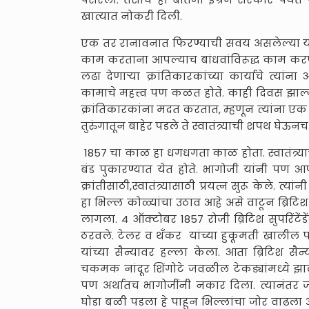
खात्यात नोकरी दिली.
एक तर रानावनात फिरण्याची सवय असलेल्या या 
काम करताना आपल्याच बांधवांविरूद्ध काम करणे त्या
लढा देणाऱ्या क्रांतिकारकांच्या कार्याचे त्यांना
कामाचे महत्त्व पण कळत होते. काही दिवस झाल्य
क्रांतिकारकांना मदत करतात, म्हणून त्यांना ए
तुरुंगातून बाहेर पडले ते स्वातंत्र्याची शपथ घेऊनच
1857 चा काळ हा धगधगता काळ होता. स्वातंत्र्याच
बंड पुकारण्यात येत होते. भागोजी यांनी पण 
क्रांतीसाठी,स्वातंत्र्यासाठी प्रयत्न सुरू केले
हा भिल्ल कोळ्यांचा उठाव आहे असे वाटून ब्रिटिश
लागला. 4 ऑक्टोबर 1857 रोजी ब्रिटिश सुपरिंटेंडे
ठरवले. टेलर व थँकर यांच्या हुकूमती खालील 
यांच्या सैन्यावर हल्ला केला. आता ब्रिटिश स
चकमक नांदूर शिंगोटे जवळील टेकड्यांमध्ये झाल
पण अर्थातच भागोजींनी नकार दिला. त्यानंतर ज
घोडा बळी पडला हे पाहून भिल्लांचा जोर वाढला आण