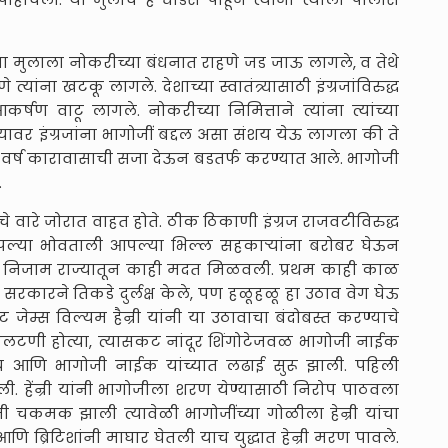
मुलाला नोकरीच्या बंधनात राहणे जड जाऊ लागले, व तेथे
ंना खटकू लागले. देशाच्या स्वातंत्र्यासाठी इंग्रजांविरुद्ध
 आकर्षण वाटू लागले. नोकरीच्या निमित्ताने त्यांना त्यांच्या
ावर इंग्रजांना भागोजीं बद्दल असा संशय येऊ लागला की ते
क वर्ष कारावासाची सजा देऊन बडतर्फ करण्यात आले. भागोजी
.
े वारे जोरात वाहत होते. ठीक ठिकाणी इंग्रज राजवटीविरुद्ध
आपल्या भोवताली आपल्या भिल्ल सहकाऱ्यांना बरोबर घेऊन
. त्यांनी निजाम राज्यातून काही मदत मिळवली. प्रथम काही काळ
 सरकारने तिकडे दुर्लक्ष केले, पण हळूहळू हा उठाव वेग घेऊ
ंट जेम्स विल्यम हैन्री यांनी या उठावाचा बंदोबस्त करण्याचे
पलटणी होत्या, त्यासकट नांदूर शिंगोटेजवळ भागोजी नाईक
ैन्य आणि भागोजी नाईक यांच्यात लढाई सुरू झाली. पहिली
ी. हेंन्री यांनी भागोजीला शरण येण्यासाठी निरोप पाठवला
ी चकमक झाली त्यावेळी भागोजींच्या गोळीला हेन्री यांचा
ि ब्रिटिशांनी माघार घेतली याच युद्धात हेन्री मरण पावले.