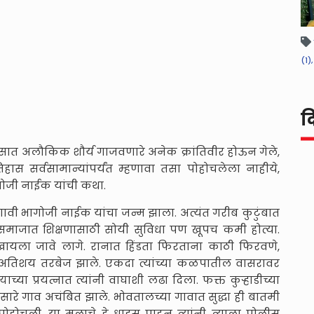
(1),
द
ात अलौकिक शौर्य गाजवणारे अनेक क्रांतिवीर होऊन गेले,
िहास सर्वसामान्यांपर्यंत म्हणावा तसा पोहोचलेला नाहीये,
गोजी नाईक यांची कथा.
ा गावी भागोजी नाईक यांचा जन्म झाला. अत्यंत गरीब कुटुंबात
 समाजात शिक्षणासाठी सोयी सुविधा पण खूपच कमी होत्या.
खायला जावे लागे. रानात हिंडता फिरताना काठी फिरवणे,
अतिशय तरबेज झाले. एकदा त्यांच्या कळपातील वासरावर
्या प्रयत्नात त्यांनी वाघाशी लढा दिला. फक्त कुऱ्हाडीच्या
सारे गाव अचंबित झाले. भोवतालच्या गावात सुद्धा ही बातमी
ोहोचली. या मुलाचे हे धाडस पाहून त्यांनी त्याला पोलीस