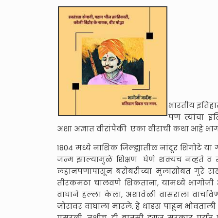
भारतीय इतिहास
पण त्यांचा इत
अशा अज्ञात वीरांपैकी एका वीराची कथा आहे भा
1804 मध्ये नाशिक जिल्ह्यातील नांदूर शिंगोटे य
जन्म झाल्यामुळे शिक्षण घेणे शक्यच नव्हते व
लहानपणापासून बरोबरीच्या मुलांसोबत गुरे रा
तीरकमठा चालवणे शिकताना, यामध्ये भागोजी 
वाघाने हल्ला केला, अशावेळी वासराला वाचविण्याच
जोरावर वाघाला मारले. हे धाडस पाहून भोवताली 
पसरली. तशीच ही बातमी इंग्रज सरकार पर्यंत प