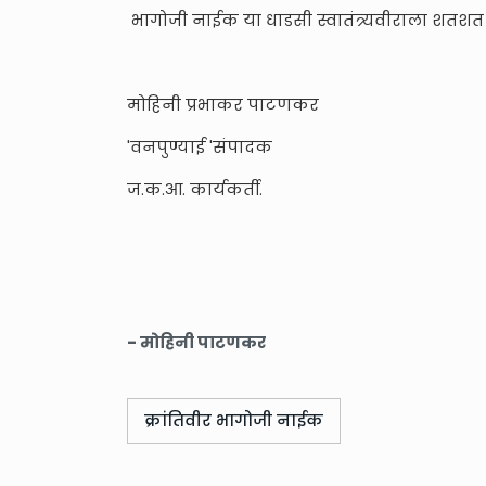
भागोजी नाईक या धाडसी स्वातंत्र्यवीराला शतश
मोहिनी प्रभाकर पाटणकर
'वनपुण्याई 'संपादक
ज.क.आ. कार्यकर्ती.
- मोहिनी पाटणकर
क्रांतिवीर भागोजी नाईक