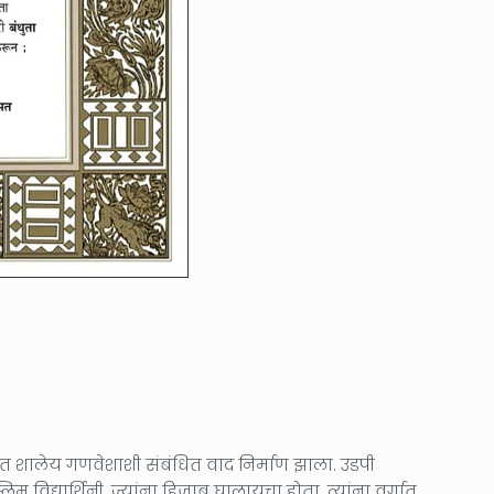
ात शालेय गणवेशाशी संबंधित वाद निर्माण झाला. उडपी
विद्यार्थिनी, ज्यांना हिजाब घालायचा होता, त्यांना वर्गात