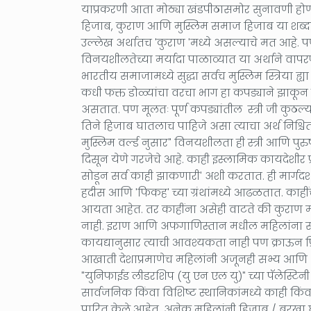
याप्रकरणी आता मोठ्या खंडपीठासमोर सुनावणी होण
हिजाब, कुराण आणि मुस्लिम समाज हिजाब या शब्दा
उल्लेख अर्थातच 'कुराण 'मध्ये असल्याचे मत आहे. पण 
विनयशीलतेच्या मर्यादा पाळाव्यात या अर्थाने वा
भारतीय समाजामध्ये सुद्धा सर्वच मुस्लिम स्त्रिया 
कधी फक्त डोळ्यांचा वरचा भाग हा कपड्याने झाकून 
असतात. पण मूलतः पूर्ण कपड्यांतील स्त्री जी कुठल्
तिने हिजाब घातलाच पाहिजे असा त्याचा अर्थ निश्
मुस्लिम वर्ल्ड नुसार" विनयशीलता ही स्त्री आणि पुर
दिसून येणे गरजेचे आहे. काही इस्लामिक कायदेशीर प्र
सोडून सर्व काही झाकणारी' अशी करतात. ही मार्गदर
हदीस आणि 'फिकह' च्या ग्रंथांमध्ये आढळतात. काह
आयता आहेत. तर काहींना असेही वाटते की कुराण 
नाही. इराण आणि अफगाणिस्तान मधील महिलांना सध्
कायद्यानुसार त्याची आवश्यकता नाही पण क्राऊन प
आखाती देशाप्रमाणेच महिलांनी अजूनही सभ्य आणि
"युनिफाईड लीडरशिप (यु एन एल यु)" च्या पॅलेस्टिन
सार्वजनिक किंवा विशिष्ट स्थानिकांमध्ये काही किंव
पारित केले आहेत. अनेक महिलांनी हिजाब / बुरख