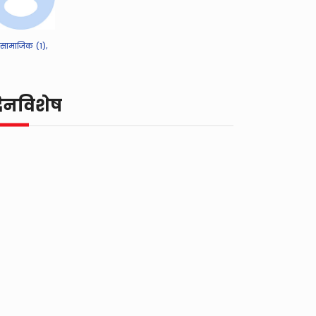
सामाजिक (1),
िनविशेष