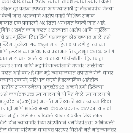
 किंवा कायद्याच्या दृष्टीने त्याचा विविध न्यायालयांनी कसा
 संभ्रम दूर करून स्पष्टता आणण्यासाठी हा लेखनप्रपंच. गेल्या
ळचेपी केली जात असल्याचे आरोप काही विशिष्ट समाज
समाजात एक प्रकारची अशांतता धगधगत ठेवली जात आहे.
ादी' भूमिके अंतर्गत काम करत असल्याचा आरोप आणि "मुस्लिम
 दार मुस्लिम विद्यार्थिनी पक्षाकडून ठोठावण्यात आले. तसे
ुस्लिम मुलींच्या गटाकडून मात्र हिजाब घालणे हा त्यांच्या
आणि इस्लामच्या अविभाज्य प्रथांअंतर्गत मूलभूत कर्तव्य आणि
त मांडण्यात आले. या वादाच्या परिस्थितीत हिजाब हा
रकार शाळा आणि महाविद्यालयांसाठी गणवेश सक्तीच्या
ंघन करत आहे का? हे दोन मुद्दे न्यायालयात तपासले गेले. यावर
याचा स्कार्फ) परिधान करणे हे इस्लामिक श्रद्धेतील
रतीय राज्यघटनेच्या अनुच्छेद २५ अन्वये हमी दिलेल्या
ाही, असे कर्नाटक उच्च न्यायालयाने घोषित केले. न्यायालयाने
च्छेद १९(एक)(अ) अंतर्गत अभिव्यक्ती स्वातंत्र्याच्या किंवा
ोत नाही आणि शालेय संस्था केवळ घटनात्मकदृष्ट्या वाजवी
घेऊ शकत नाहीत असे मत नोंदवले. यानंतर वरील निकालाला
िले. दोन न्यायाधीशांच्या खंडपीठाने धर्मनिरपेक्षता, अभिव्यक्ती
षणावरील बंदीचा परिणाम याबाबत परस्पर विरोधी मते मांडल्यानंतर