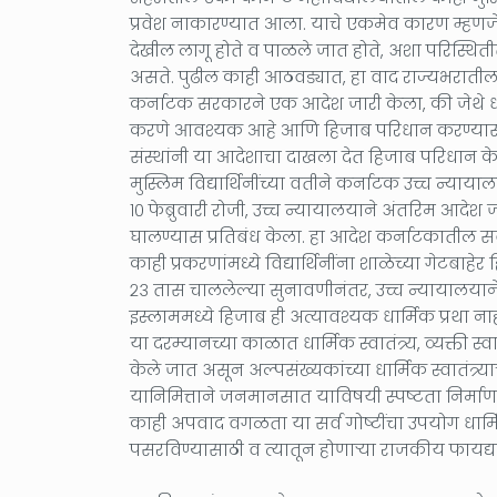
प्रवेश नाकारण्यात आला. याचे एकमेव कारण म्हणजे मह
देखील लागू होते व पाळले जात होते, अशा परिस्थिती
असते. पुढील काही आठवड्यात, हा वाद राज्यभरातील 
कर्नाटक सरकारने एक आदेश जारी केला, की जेथे धो
करणे आवश्यक आहे आणि हिजाब परिधान करण्यासा
संस्थांनी या आदेशाचा दाखला देत हिजाब परिधान केले
मुस्लिम विद्यार्थिनींच्या वतीने कर्नाटक उच्च न्
१० फेब्रुवारी रोजी, उच्च न्यायालयाने अंतरिम आदेश जा
घालण्यास प्रतिबंध केला. हा आदेश कर्नाटकातील 
काही प्रकरणांमध्ये विद्यार्थिनींना शाळेच्या गेटबा
२३ तास चाललेल्या सुनावणीनंतर, उच्च न्यायालयाने,
इस्लाममध्ये हिजाब ही अत्यावश्यक धार्मिक प्रथा 
या दरम्यानच्या काळात धार्मिक स्वातंत्र्य, व्यक्ती स
केले जात असून अल्पसंख्यकांच्या धार्मिक स्वातंत्र्
यानिमित्ताने जनमानसात याविषयी स्पष्टता निर्माण क
काही अपवाद वगळता या सर्व गोष्टींचा उपयोग धार्म
पसरविण्यासाठी व त्यातून होणाऱ्या राजकीय फायद्