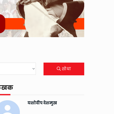
शोधा
ेखक
यशोदीप देशमुख