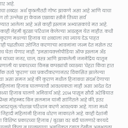
ार आहे.
चा शब्दशः अर्थ कुठलीतरी गोष्ट झाकणे असा आहे आणि याचा
तो उल्लेख हा केवळ एखाद्या स्त्रीने तिच्या सर्व
परण्यात आलेला आहे असे काही इस्लाम अभ्यासकांचे मत आहे.
ह्या काही नेहमी बुरखा परिधान केलेल्या आढळून येत नाहीत. कधी
कुराण मधल्या हिजाब या शब्दाला त्या न्याय देऊ पाहत
याही पद्धतीच्या उत्तेजित करणाऱ्या भावनांना जन्म देत नसेल तर
चितच घेता येणार नाही. "इनसायक्लोपीडिया ऑफ इस्लाम अँड
ुष यांच्या नजर, चाल, वस्त्र आणि झाकलेली जननेंद्रिय यातून
णाली या प्रकारच्या विनम्र कपड्यांची व्याख्या 'चेहरा किंवा हात
्शक तत्वे 'कुराण' च्या प्रकटीकरणानंतर विकसित झालेल्या
ींचा असा समज आहे की कुराण मधील हिजाबचा संदर्भ देणाऱ्या
महिलांना हिजाब घालण्याची आवश्यकता नाही असा आदेश देत
या हिजाब घालणे अनिवार्य आहे. २०१४ पासून सौदी अरेबियात
्रिन्स मोहम्मद बिन सलमान यांनी सांगितले आहे की, इतर
 आदरयुक्त पोशाख परिधान करणे आवश्यक आहे. गाज़ा मध्ये
ी जिहादी महिलांनी हिजाब धोरण नाकारले आहे. काही देशांनी
ा विशिष्ट प्रकारच्या हिजाब / बुरखा वर बंदी घालणारे कायदे
ा घालणे किंवा न घालण्याचा अनधिकृत दबाव देखील अनुभवला