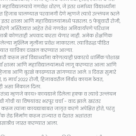
ाविद्यालयाचे गणवेश धोरण, जे इतर धर्माच्या विद्यार्थ्यांना
त हिजाब घालण्यास परवानगी देणे म्हणजे त्याचे उल्लंघन ठरले
इतर शाळा आणि महाविद्यालयांमध्ये पसरला. ५ फेब्रुवारी रोजी,
रणे अस्तित्वात आहेत तेथे गणवेश अनिवार्यपणे परिधान
ठी कोणताही अपवाद करता येणार नाही. अनेक शैक्षणिक
ल्या मुस्लिम मुलींना प्रवेश नाकारला. त्याविरुद्ध पीडित
यायालयात याचिका दाखल करण्यात आल्या.
री करून सर्व विद्यार्थ्यांना कोणत्याही प्रकारचे धार्मिक पोशाख
सर्व शाळा आणि महाविद्यालयांमध्ये लागू करण्यात आला आणि
हेर हिजाब आणि बुरखे काढण्यास सांगण्यात आले. ११ दिवस सुमारे
 १५ मार्च २०२२ रोजी, हिजाबवरील निर्बंध कायम ठेवत,
नाही असा निकाल दिला.
्वातंत्र्य म्हणजे काय? कायद्याने दिलेला हक्क व त्याचे उल्लंघन
याची गोची या विषयांवर भरपूर चर्चा - वाद झाले. खरंतर
रून त्यांना कायद्याबाबत जागृत करणे अपेक्षित होते, परंतु
िक तेढ निर्माण करून राज्यात व देशात अशांतता
यासाठीच जास्त करण्यात आला.