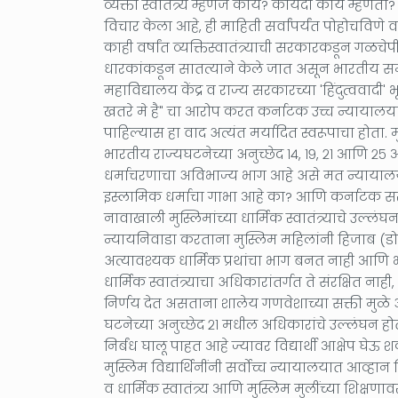
व्यक्ती स्वातंत्र्य म्हणजे काय? कायदा काय म्हणतो?
विचार केला आहे, ही माहिती सर्वांपर्यंत पोहोचविणे व
काही वर्षांत व्यक्तिस्वातंत्र्याची सरकारकडून ग
धारकांकडून सातत्याने केले जात असून भारतीय 
महाविद्यालय केंद्र व राज्य सरकारच्या 'हिंदुत्वव
खतरे मे है" चा आरोप करत कर्नाटक उच्च न्यायालयाचे
पाहिल्यास हा वाद अत्यंत मर्यादित स्वरूपाचा होता. म
भारतीय राज्यघटनेच्या अनुच्छेद १४, १९, २१ आणि २५ 
धर्माचरणाचा अविभाज्य भाग आहे असे मत न्यायालया
इस्लामिक धर्माचा गाभा आहे का? आणि कर्नाटक स
नावाखाली मुस्लिमांच्या धार्मिक स्वातंत्र्याचे उल्ल
न्यायनिवाडा करताना मुस्लिम महिलांनी हिजाब (डोक्
अत्यावश्यक धार्मिक प्रथांचा भाग बनत नाही आणि भा
धार्मिक स्वातंत्र्याचा अधिकारांतर्गत ते संरक्षित न
निर्णय देत असताना शालेय गणवेशाच्या सक्ती मुळे अनु
घटनेच्या अनुच्छेद २१ मधील अधिकारांचे उल्लंघन ह
निर्बंध घालू पाहत आहे ज्यावर विद्यार्थी आक्षेप 
मुस्लिम विद्यार्थिनींनी सर्वोच्च न्यायालयात आव्हान द
व धार्मिक स्वातंत्र्य आणि मुस्लिम मुलींच्या शिक्