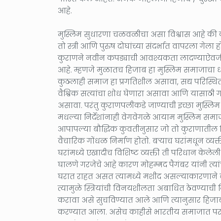
आहे.
मुस्लिम सुधारणा चळवळीचा असा विश्वास आहे की
तो स्त्री आणि पुरुष दोघांच्या संदर्भात वापरला गे
कुराणने नवीन कपड्याची आवश्यकता लादण्याऐवजी, 
आहे. म्हणजे मुळातच हिजाब हा मुस्लिम समाजाचा ध
कुठलाही समाज हा प्रगतिशील असावा, सद्य परिस्थ
वैश्विक सत्यांचा शोध घेणारा असावा आणि यासाठी गर
असावा. परंतु कुराणपलीकडे जाण्याची इच्छा मुस्लिम
मधल्या निर्देशांनाही वेगवेगळे आयाम मुस्लिम समाज
आपापल्या बौद्धिक कुवतीनुसार जो तो कुराणातील नि
वैचारिक गोंधळ निर्माण होतो. बऱ्याच घरांमधून व्यक
घरांमध्ये एखादीच विशिष्ट व्यक्ती ती परिधान केलेली 
घालणे गरजेचे आहे कारण मोहम्मद पैगंबर यांनी त्यां
घरात राहत असत त्यामध्ये मशीद असल्याकारणाने ब
त्यामुळे स्त्रियांची विनयशीलता अबाधित ठेवण्याची न
करावा असे सुचविण्यात आले आणि त्यानुसार हिजाब हा 
करण्यात आला. असेच काहीसे भारतीय समाजात परदा पद्ध