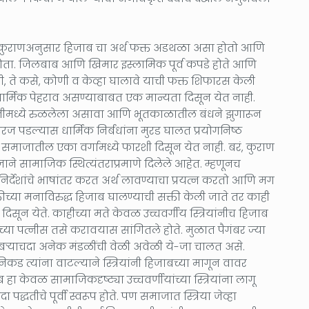
 कुराणअनुसार हिजाब चा अर्थ फक्त अडथळा असा होतो आणि
ला होता. जिलबाब आणि खिमार इस्लामिक पूर्व कपडे होते आणि
ते कसे, कोणी व केव्हा घालावे याची फक्त शिफारस केली
ार्मिक पेहराव असण्याबाबत एक मान्यता दिसून येत नाही.
ितीमध्ये रुळलेला असावा आणि भूतकाळातील बंधने झुगारून
ज पडल्यास धार्मिक निर्बंधांना मुरड घालत प्रयोगनिष्ठ
 समाजातील एका वर्गामध्ये फारशी दिसून येत नाही. बरं, कुराण
ाने सामाजिक स्थित्यंतराप्रमाणे दिलेले आहेत. म्हणूनच
र्देशांचे भाषांतर करत अर्थ लावण्याचा प्रयत्न करतो आणि मग
्तीच्या मनाविरुद्ध हिजाब घालण्याची सक्ती केली जाते तर काही
दिसून येते. काहीच्या मते केवळ उच्चवर्गीय स्त्रियांनीच हिजाब
च्या पत्नीस तसे करावयास सांगितले होते. मुळात पैगंबर ज्या
ऱ्याचदा अनेक मंडळींची वेळी अवेळी ये-जा चालत असे.
िकड त्यांना वाटल्याने स्त्रियांनी हिजाबच्या मागून वावर
केवळ सामाजिकदृष्ट्या उच्चवर्णीयांच्या स्त्रियांना लागू
तीचे पूर्वी स्वरूप होते. पण समाजात स्त्रिया जेव्हा