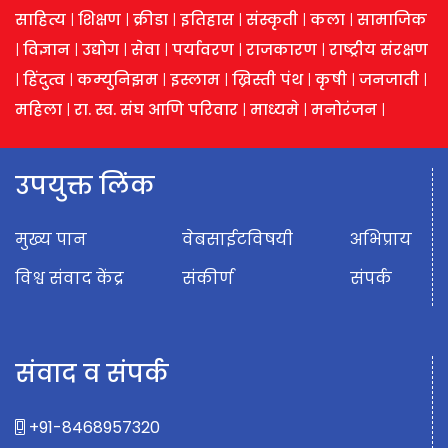
साहित्य
|
शिक्षण
|
क्रीडा
|
इतिहास
|
संस्कृती
|
कला
|
सामाजिक
|
विज्ञान
|
उद्योग
|
सेवा
|
पर्यावरण
|
राजकारण
|
राष्ट्रीय संरक्षण
|
हिंदुत्व
|
कम्युनिझम
|
इस्लाम
|
ख्रिस्ती पंथ
|
कृषी
|
जनजाती
|
महिला
|
रा. स्व. संघ आणि परिवार
|
माध्यमे
|
मनोरंजन
|
उपयुक्त लिंक
मुख्य पान
वेबसाईटविषयी
अभिप्राय
विश्व संवाद केंद्र
संकीर्ण
संपर्क
संवाद व संपर्क
+91-8468957320