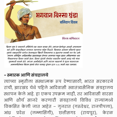
- स्मारक आणि संग्रहालये
त्यांच्या स्मृतीला संस्थात्मक रूप देण्यासाठी, भारत सरकारने
रांची, झारखंड येथे पहिले आदिवासी स्वातंत्र्यसैनिक संग्रहालय
स्थापन केले आहे. हा एकच उपक्रम नाही, तर आदिवासी वारसा
आणि शौर्य साजरे करणारी संग्रहालये विविध राज्यांमध्ये
विकसित केली जात आहेत – गुजरात (गरुडेश्वर, राजपीपला),
आंध्र प्रदेश (लम्मासिंगी), छत्तीसगड (रायपूर), केरळ