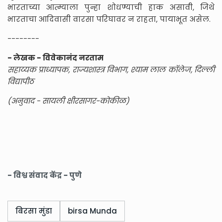
भारताच्या आत्म्याला पुन्हा शोधण्याची हाक असावी, जिथे
भारताचा आदिवासी वारसा परिघावर न राहता, पायाभूत असेल.
--------
- लेखक - विवेकानंद नरताम
सहाय्यक प्राध्यापक, राज्यशास्त्र विभाग, श्याम लाल कॉलेज, दिल्ली
विद्यापीठ
(अनुवाद - सायली क्षीरसागर-कोकीळ)
- विश्व संवाद केंद्र - पुणे
बिरसा मुंडा
birsa Munda