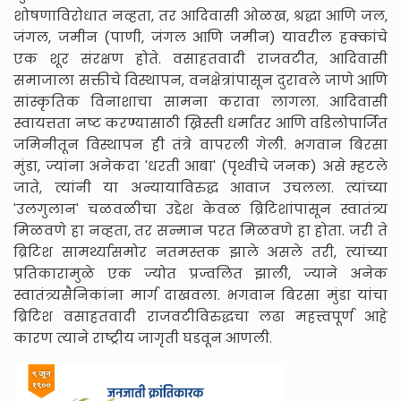
शोषणाविरोधात नव्हता, तर आदिवासी ओळख, श्रद्धा आणि जल,
जंगल, जमीन (पाणी, जंगल आणि जमीन) यावरील हक्कांचे
एक शूर संरक्षण होते. वसाहतवादी राजवटीत, आदिवासी
समाजाला सक्तीचे विस्थापन, वनक्षेत्रांपासून दुरावले जाणे आणि
सांस्कृतिक विनाशाचा सामना करावा लागला. आदिवासी
स्वायत्तता नष्ट करण्यासाठी ख्रिस्ती धर्मांतर आणि वडिलोपार्जित
जमिनीतून विस्थापन ही तंत्रे वापरली गेली. भगवान बिरसा
मुंडा, ज्यांना अनेकदा 'धरती आबा' (पृथ्वीचे जनक) असे म्हटले
जाते, त्यांनी या अन्यायाविरुद्ध आवाज उचलला. त्यांच्या
'उलगुलान' चळवळीचा उद्देश केवळ ब्रिटिशांपासून स्वातंत्र्य
मिळवणे हा नव्हता, तर सन्मान परत मिळवणे हा होता. जरी ते
ब्रिटिश सामर्थ्यासमोर नतमस्तक झाले असले तरी, त्यांच्या
प्रतिकारामुळे एक ज्योत प्रज्वलित झाली, ज्याने अनेक
स्वातंत्र्यसैनिकांना मार्ग दाखवला. भगवान बिरसा मुंडा यांचा
ब्रिटिश वसाहतवादी राजवटीविरुद्धचा लढा महत्त्वपूर्ण आहे
कारण त्याने राष्ट्रीय जागृती घडवून आणली.