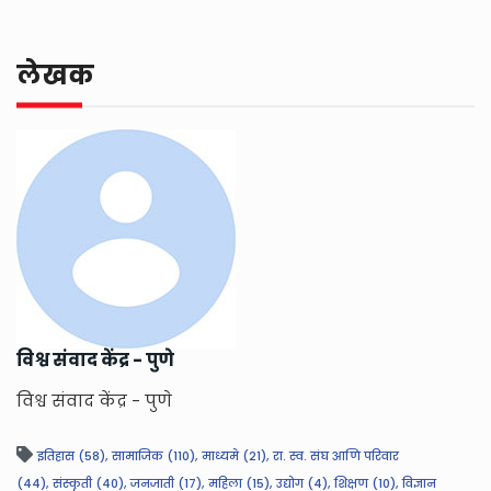
लेखक
विश्व संवाद केंद्र - पुणे
विश्व संवाद केंद्र - पुणे
इतिहास (58),
सामाजिक (110),
माध्यमे (21),
रा. स्व. संघ आणि परिवार
(44),
संस्कृती (40),
जनजाती (17),
महिला (15),
उद्योग (4),
शिक्षण (10),
विज्ञान