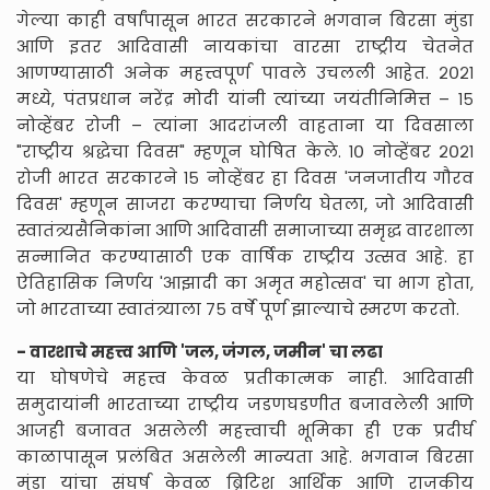
गेल्या काही वर्षांपासून भारत सरकारने भगवान बिरसा मुंडा
आणि इतर आदिवासी नायकांचा वारसा राष्ट्रीय चेतनेत
आणण्यासाठी अनेक महत्त्वपूर्ण पावले उचलली आहेत. २०२१
मध्ये, पंतप्रधान नरेंद्र मोदी यांनी त्यांच्या जयंतीनिमित्त – १५
नोव्हेंबर रोजी – त्यांना आदरांजली वाहताना या दिवसाला
"राष्ट्रीय श्रद्धेचा दिवस" म्हणून घोषित केले. १० नोव्हेंबर २०२१
रोजी भारत सरकारने १५ नोव्हेंबर हा दिवस 'जनजातीय गौरव
दिवस' म्हणून साजरा करण्याचा निर्णय घेतला, जो आदिवासी
स्वातंत्र्यसैनिकांना आणि आदिवासी समाजाच्या समृद्ध वारशाला
सन्मानित करण्यासाठी एक वार्षिक राष्ट्रीय उत्सव आहे. हा
ऐतिहासिक निर्णय 'आझादी का अमृत महोत्सव' चा भाग होता,
जो भारताच्या स्वातंत्र्याला ७५ वर्षे पूर्ण झाल्याचे स्मरण करतो.
- वारशाचे महत्त्व आणि 'जल, जंगल, जमीन' चा लढा
या घोषणेचे महत्त्व केवळ प्रतीकात्मक नाही. आदिवासी
समुदायांनी भारताच्या राष्ट्रीय जडणघडणीत बजावलेली आणि
आजही बजावत असलेली महत्त्वाची भूमिका ही एक प्रदीर्घ
काळापासून प्रलंबित असलेली मान्यता आहे. भगवान बिरसा
मुंडा यांचा संघर्ष केवळ ब्रिटिश आर्थिक आणि राजकीय