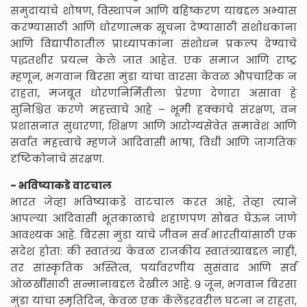
समुदायांचे शोषण, विस्थापन आणि बहिष्करण याबद्दल अभ्यास
करण्यासाठी आणि धोरणात्मक सूचना देण्यासाठी संशोधकांना
आणि विद्यापीठातील प्राध्यापकांना संशोधन प्रकल्प देण्याचे
पद्धतशीर प्रयत्न केले जात आहेत. एक समाज आणि राष्ट्र
म्हणून, भगवान बिरसा मुंडा यांचा वारसा केवळ औपचारिक न
राहता, मजबूत धोरणनिर्मितीला प्रेरणा देणारा असावा हे
सुनिश्चित करणे महत्त्वाचे आहे – भूमी हक्कांचे संरक्षण, वन
प्रशासनात सुधारणा, शिक्षण आणि आरोग्यसेवेत समावेश आणि
सर्वात महत्त्वाचे म्हणजे आदिवासी भाषा, विधी आणि जागतिक
दृष्टिकोनांचे संरक्षण.
- भविष्याकडे वाटचाल
भारत जेव्हा भविष्याकडे वाटचाल करत आहे, तेव्हा त्याने
आपल्या आदिवासी भूतकाळाचे शहाणपण सोबत घेऊन जाणे
आवश्यक आहे. बिरसा मुंडा यांचे जीवन सर्व भारतीयांसाठी एक
संदेश होता: की स्वातंत्र्य केवळ राजकीय स्वातंत्र्याबद्दल नाही,
तर सांस्कृतिक अस्तित्व, पर्यावरणीय सुसंवाद आणि सर्व
ओळखींसाठी सन्मानाबद्दल देखील आहे. ९ जून, भगवान बिरसा
मुंडा यांचा स्मृतिदिन, केवळ एक कॅलेंडरवरील घटना न राहता,