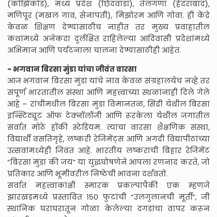
(कोझिकोड), मध्य प्रदेश (छिंदवाडा), तेलंगणा (हैदराबाद),
मणिपूर (मखल गाव, सेनापती), मिझोरम आणि गोवा. ही केंद्रे
केवळ शिक्षण देण्यासाठीच नाहीत तर मुख्य प्रवाहातील
कथांमध्ये अनेकदा दुर्लक्षित राहिलेल्या आदिवासी प्रदेशांमध्ये
अभिमान आणि पर्यटनाला चालना देण्यासाठीही आहेत.
- भगवान बिरसा मुंडा यांचा जीवंत वारसा
आज भगवान बिरसा मुंडा यांचे नाव केवळ संग्रहालयेच नव्हे तर
संपूर्ण भारतातील संस्था आणि महत्त्वाच्या स्थळांनाही दिले गेले
आहे – रांचीमधील बिरसा मुंडा विमानतळ, सिंद्री येथील बिरसा
इन्स्टिट्यूट ऑफ टेक्नॉलॉजी आणि रूरकेला येथील जगातील
सर्वात मोठे हॉकी स्टेडियम. त्यांचा वारसा शैक्षणिक संस्था,
विद्यार्थी वसतिगृहे, लष्करी रेजिमेंट्स आणि अगदी विद्यापीठांच्या
उत्सवांमध्येही जिवंत आहे. भारतीय लष्कराची बिहार रेजिमेंट
“बिरसा मुंडा की जय” या युद्धघोषणेने आपला रणनाद करते, जो
प्रतिकार आणि भूमीवरील निष्ठेची भावना दर्शवतो.
सर्वात महत्त्वाकांक्षी स्मारक प्रकल्पांपैकी एक म्हणजे
झारखंडमध्ये प्रस्तावित १५० फुटांची “उलगुलानची मूर्ती”, जी
स्थानिक घराघरातून गोळा केलेल्या दगडांचा वापर करून