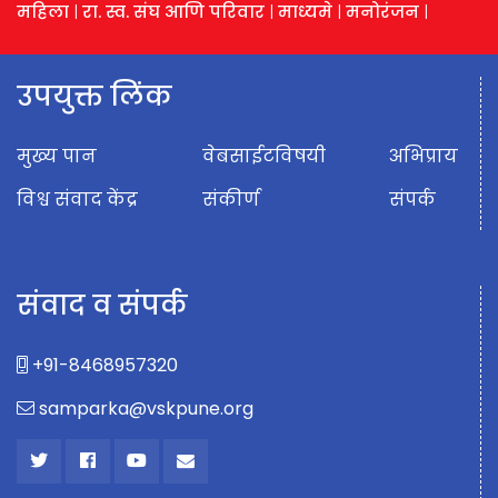
महिला
|
रा. स्व. संघ आणि परिवार
|
माध्यमे
|
मनोरंजन
|
उपयुक्त लिंक
मुख्य पान
वेबसाईटविषयी
अभिप्राय
विश्व संवाद केंद्र
संकीर्ण
संपर्क
संवाद व संपर्क
+91-8468957320
samparka@vskpune.org