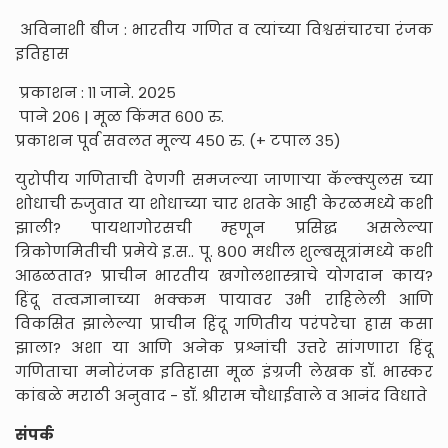
अविनाशी बीज : भारतीय गणित व त्यांच्या विश्वसंचारचा रंजक
इतिहास
प्रकाशन : ११ जाने. २०२५
पाने २०६ | मूळ किंमत ६०० रु.
प्रकाशन पूर्व सवलत मूल्य ४५० रु. (+ टपाल ३५)
युरोपीय गणिताची देणगी समजल्या जाणाऱ्या कॅल्क्युलस च्या
शोधाची रुजुवात या शोधाच्या चार शतके आही केरळमध्ये कशी
झाली? पायथागोरसची म्हणून प्रसिद्ध असलेल्या
त्रिकोणमितीची प्रमेये इ.स.. पू. ८०० मधील शुल्बसूत्रांमध्ये कशी
आढळतात? प्राचीन भारतीय खगोलशास्त्राचे योगदान काय?
हिंदू तत्वज्ञानाच्या भक्कम पायावर उभी राहिलेली आणि
विकसित झालेल्या प्राचीन हिंदू गणितीय परंपरेचा हास कसा
झाला? अशा या आणि अनेक प्रश्नांची उत्तरे सांगणारा हिंदू
गणिताचा मनोरंजक इतिहासा मूळ इंग्रजी लेखक डॉ. भास्कर
कांबळे मराठी अनुवाद - डॉ. श्रीराम चौधाईवाले व आनंद विधाते
संपर्क