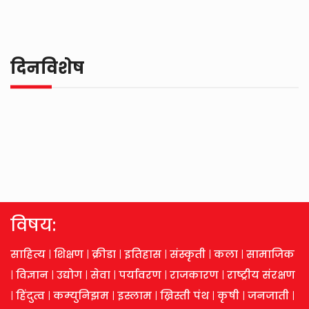
दिनविशेष
विषय:
साहित्य
|
शिक्षण
|
क्रीडा
|
इतिहास
|
संस्कृती
|
कला
|
सामाजिक
|
विज्ञान
|
उद्योग
|
सेवा
|
पर्यावरण
|
राजकारण
|
राष्ट्रीय संरक्षण
|
हिंदुत्व
|
कम्युनिझम
|
इस्लाम
|
ख्रिस्ती पंथ
|
कृषी
|
जनजाती
|