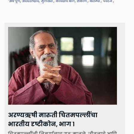
,
,
,
,
,
,
,
'अर्थ'पूर्ण
आंतरराष्ट्रीय
मुलाखत
कायद्याचे बोल
संकीर्ण
बातम्या
पर्यटन
अरण्यऋषी मारुती चितमपल्लींचा
भारतीय दृष्टीकोन, भाग १
चितमपल्लींनी निसर्गालाच गुरु मानले, जीवनाचे आणि