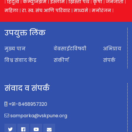
|
हिंदुत्व
|
कम्युनिझम
|
इस्लाम
|
ख्रिस्ती पंथ
|
कृषी
|
जनजाती
|
महिला
|
रा. स्व. संघ आणि परिवार
|
माध्यमे
|
मनोरंजन
|
उपयुक्त लिंक
मुख्य पान
वेबसाईटविषयी
अभिप्राय
विश्व संवाद केंद्र
संकीर्ण
संपर्क
संवाद व संपर्क
+91-8468957320
samparka@vskpune.org