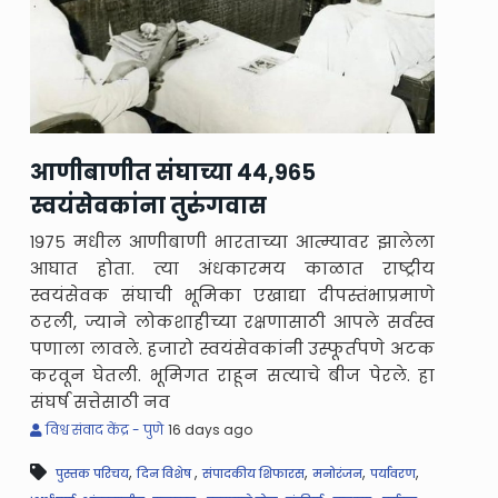
आणीबाणीत संघाच्या ४४,९६५
स्वयंसेवकांना तुरुंगवास
१९७५ मधील आणीबाणी भारताच्या आत्म्यावर झालेला
आघात होता. त्या अंधकारमय काळात राष्ट्रीय
स्वयंसेवक संघाची भूमिका एखाद्या दीपस्तंभाप्रमाणे
ठरली, ज्याने लोकशाहीच्या रक्षणासाठी आपले सर्वस्व
पणाला लावले. हजारो स्वयंसेवकांनी उस्फूर्तपणे अटक
करवून घेतली. भूमिगत राहून सत्याचे बीज पेरले. हा
संघर्ष सत्तेसाठी नव
विश्व संवाद केंद्र - पुणे
16 days ago
,
,
,
,
,
पुस्तक परिचय
दिन विशेष
संपादकीय शिफारस
मनोरंजन
पर्यावरण