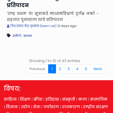
प्रतिपादन
'राष्ट्र प्रथम' या सूत्राकडे माध्यमविश्वाचे दुर्लक्ष नको -
शहजाद पूनावाला यांचे प्रतिपादन
विश्व संवाद केंद्र वृत्तसेवा (team vsk)
21 days ago
,
संकीर्ण
बातम्या
Showing 1 to 10 of 43 entries
Previous
1
2
3
4
5
Next
विषय:
साहित्य
|
शिक्षण
|
क्रीडा
|
इतिहास
|
संस्कृती
|
कला
|
सामाजिक
|
विज्ञान
|
उद्योग
|
सेवा
|
पर्यावरण
|
राजकारण
|
राष्ट्रीय संरक्षण