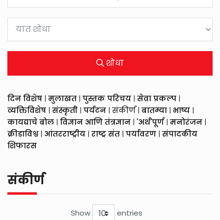
शोधा
दिन विशेष
|
मुलाखत
|
पुस्तक परिचय
|
सेवा प्रकल्प
|
व्यक्तिविशेष
|
संस्कृती
|
पर्यटन
|
संकीर्ण
|
बातम्या
|
भाष्य
|
कायद्याचे बोल
|
विज्ञान आणि तंत्रज्ञान
|
'अर्थ'पूर्ण
|
मनोरंजन
|
क्रीडाविश्व
|
आंतरराष्ट्रीय
|
राष्ट्र संत
|
पर्यावरण
|
संपादकीय
शिफारस
संकीर्ण
Show
entries