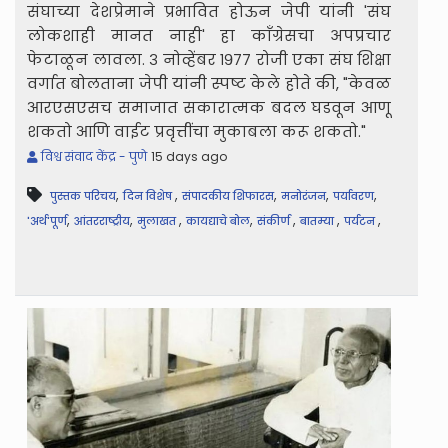
संघाच्या देशप्रेमाने प्रभावित होऊन जेपी यांनी 'संघ
लोकशाही मानत नाही' हा काँग्रेसचा अपप्रचार
फेटाळून लावला. ३ नोव्हेंबर १९७७ रोजी एका संघ शिक्षा
वर्गात बोलताना जेपी यांनी स्पष्ट केले होते की, "केवळ
आरएसएसच समाजात सकारात्मक बदल घडवून आणू
शकतो आणि वाईट प्रवृत्तींचा मुकाबला करू शकतो."
विश्व संवाद केंद्र - पुणे
15 days ago
,
,
,
,
,
पुस्तक परिचय
दिन विशेष
संपादकीय शिफारस
मनोरंजन
पर्यावरण
,
,
,
,
,
,
,
'अर्थ'पूर्ण
आंतरराष्ट्रीय
मुलाखत
कायद्याचे बोल
संकीर्ण
बातम्या
पर्यटन