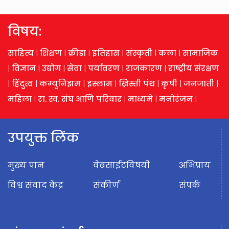
विषय:
साहित्य
|
शिक्षण
|
क्रीडा
|
इतिहास
|
संस्कृती
|
कला
|
सामाजिक
|
विज्ञान
|
उद्योग
|
सेवा
|
पर्यावरण
|
राजकारण
|
राष्ट्रीय संरक्षण
|
हिंदुत्व
|
कम्युनिझम
|
इस्लाम
|
ख्रिस्ती पंथ
|
कृषी
|
जनजाती
|
महिला
|
रा. स्व. संघ आणि परिवार
|
माध्यमे
|
मनोरंजन
|
उपयुक्त लिंक
मुख्य पान
वेबसाईटविषयी
अभिप्राय
विश्व संवाद केंद्र
संकीर्ण
संपर्क