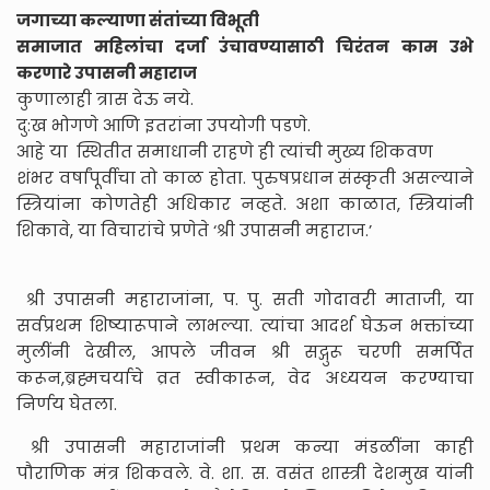
जगाच्या कल्याणा संतांच्या विभूती
समाजात महिलांचा दर्जा उंचावण्यासाठी चिरंतन काम उभे
करणारे उपासनी महाराज
कुणालाही त्रास देऊ नये.
दु:ख भोगणे आणि इतरांना उपयोगी पडणे.
आहे या स्थितीत समाधानी राहणे ही त्यांची मुख्य शिकवण
शंभर वर्षांपूर्वीचा तो काळ होता. पुरुषप्रधान संस्कृती असल्याने
स्त्रियांना कोणतेही अधिकार नव्हते. अशा काळात, स्त्रियांनी
शिकावे, या विचारांचे प्रणेते ‘श्री उपासनी महाराज.’
श्री उपासनी महाराजांना, प. पु. सती गोदावरी माताजी, या
सर्वप्रथम शिष्यारूपाने लाभल्या. त्यांचा आदर्श घेऊन भक्तांच्या
मुलींनी देखील, आपले जीवन श्री सद्गुरू चरणी समर्पित
करून,ब्रह्मचर्याचे व्रत स्वीकारून, वेद अध्ययन करण्याचा
निर्णय घेतला.
श्री उपासनी महाराजांनी प्रथम कन्या मंडळींना काही
पौराणिक मंत्र शिकवले. वे. शा. स. वसंत शास्त्री देशमुख यांनी