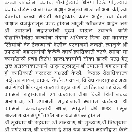
कन्या मंडळींना यज्ञाचे, पौरोहित्याचे शिक्षण दिले. पहिल्याच
यज्ञाचे वेळेस त्यांना एक अद्भुत अनुभव आला. तो असा की, ज्या
देवतांचा कन्या मंडळी स्वाहाकार करत आहेत, त्या देवता
साक्षात यज्ञकुंडातून प्रगट होऊन आहुती स्वीकारत आहेत. मग
श्री उपासनी महाराजांनी पुढचे पाऊल उचलले आणि
दीक्षाविधीनंतर कन्यांना वेदाचा अधिकार दिला. त्या काळात
स्त्रियांनी वेद ऐकण्याची देखील परवानगी नव्हती. त्यामुळे श्री
उपासनी महाराजांनी केलेले कार्य क्रांतिकारी ठरले. त्यांना या
कार्यासाठी प्रचंड विरोध झाला.कार्याची टीका झाली. परंतु हेतू
शुद्ध असल्याकारणाने तावूनसुलाखून श्री उपासनी महाराजांनी
ही क्रांतिकारी चळवळ यशस्वी केली. केवळ वेदाधिकारच
नव्हे, तर गायन, वादन, किर्तन, प्रवचन, विविध कलाकुसर अशा
सर्व गोष्टी शिकवून कन्यांचे बहुआयामी व्यक्तिमत्व घडविले. श्री
उपासनी महाराजांनी २४ कन्यांना दीक्षा दिली. शिर्डी जवळ
असणाऱ्या, श्री उपासनी महाराजांनी स्थापन केलेल्या श्री
उपासनी कन्याकुमारी स्थान, साकुरी येथे १९३३ पासून
आजतागायत संपूर्ण वर्षात सात यज्ञ संपन्न होतात.
श्री सूर्ययाग,श्री रुद्रयाग, श्री रामयाग, श्री गुरुयाग,श्री विष्णूयाग,
श्री गणेशयाग, श्री चंडीयाग हे सात यज्ञ कन्या मंडळीद्वारा केले