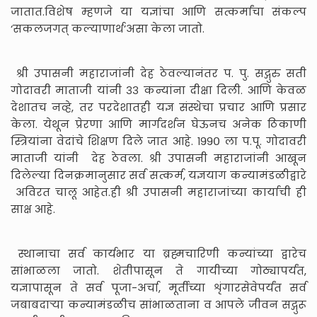
जातात.विशेष म्हणजे या यज्ञांचा आणि सत्कर्मांचा संकल्प
‘सकलजगत् कल्याणार्थ’असा केला जातो.
श्री उपासनी महाराजांनी देह ठेवल्यानंतर प. पु. सद्गुरु सती
गोदावरी माताजी यांनी ३३ कन्यांना दीक्षा दिली. आणि केवळ
देशातच नव्हे, तर परदेशातही यज्ञ संस्थेचा प्रचार आणि प्रसार
केला. येथून प्रेरणा आणि मार्गदर्शन घेऊनच अनेक ठिकाणी
स्त्रियांना वेदांचे शिक्षण दिले जात आहे. १९९० ला प.पू. गोदावरी
माताजी यांनी देह ठेवला. श्री उपासनी महाराजांनी आखून
दिलेल्या दिनक्रमानुसार सर्व सत्कर्म, यज्ञयाग कन्यामंडळीद्वारे
अविरत चालू आहेत.ही श्री उपासनी महाराजांच्या कार्याची ही
साक्ष आहे.
स्थानाचा सर्व कार्यभार या ब्रह्मचारिणी कन्यांच्या द्वारेच
सांभाळला जातो. शेतीपासून ते गायीच्या गोठ्यापर्यंत,
यज्ञापासून ते सर्व पूजा-अर्चा, मूर्तीच्या शृंगारसेवेपर्यंत सर्व
जबाबदाऱ्या कन्यामंडळीच सांभाळताना व आपले जीवन सद्गुरू