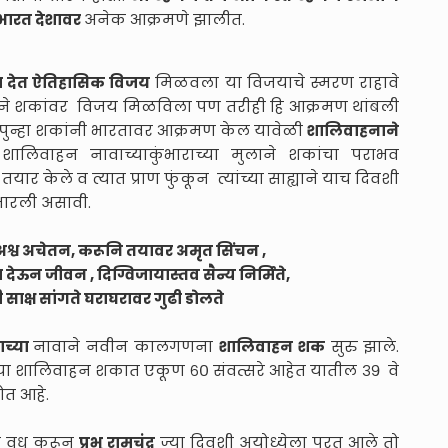
भारत देशावर
अनेक आक्रमणे झालीत.
ुंज देत ऐतिहासिक विजय
मिळवला या विजयाचे स्मरण राहावे
ित्यने शकांवर विजय मिळविला पण तरीही हि आक्रमण थांबली
ांनी पुन्हा शकांनी भारतावर आक्रमण केल यावेळी
शालिवाहनाने
 शालिवाहन नावाच्याकुंभाराच्या मुलाने शकांचा पराभव
ार केले व त्यात प्राण फुंकून त्यांच्या साह्याने याच दिवशी
ारली असावी.
 अश्व अचेतन, करूनि तयावर अमृत सिंचन ,
ा देऊन जीवन , दिग्विजायास्तव सैन्य निर्मिते,
 साक्ष सांगते घराघरावर गुढी डोलते
ाच्या
नावाने नवीन कालगणना
शालिवाहन शक
सुरु झाले.
. या शालिवाहन शकात एकूण ६० संवत्सरे आहेत यातील ३९ वे
ोत आहे.
चा वध करून
प्रभू रामचंद्र
ज्या दिवशी अयोध्येला परत आले तो