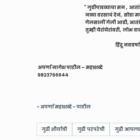
" गुढीपाडव्याचा सन , आतां 
नव्या वरसाचं देनं, सोडा 
गेलसालीं गेली आढी, आतां 
तुम्ही येरांयेरांवरी, लोभ व
हिंदू नववर्षाच्या हार्दि
अपर्णा नागेश पाटील – महाशब्दे
९८२३७६६६४४
- अपर्णा महाशब्दे - पाटील
गुढी शौर्याची
गुढी परंपरेची
गुढी आपल्य