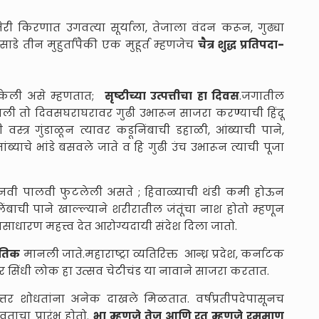
नेरी किरणात उगवत्या सूर्याला, तेजाला वंदन करून, गुढ्या
ाडे तीन मुहुर्तांपैकी एक मुहूर्त म्हणजेच
चैत्र शुद्ध प्रतिपदा-
ती केली असे म्हणतात;
सृष्टीच्या उत्पत्तीचा हा दिवस
.जगातील
भ झाली तो दिवसघराघरावर गुढी उभारून साजरा करण्याची हिंदू
ी वस्त्र गुंडाळून त्यावर कडूनिंबाची डहाळी, आंब्याची पाने,
ब्याचे भांडे बसवले जाते व हि गुढी उंच उभारून त्याची पूजा
 नवी पालवी फुटलेली असते ; हिवाळ्याची थंडी कमी होऊन
ाची पाने खाल्ल्याने शरीरातील जंतूंचा नाश होतो म्हणून
यसाधारण महत्त्व देत आरोग्यदायी संदेश दिला जातो.
्रतिक
मानली जाते.महाराष्ट्रा व्यतिरिक्त आन्ध्र प्रदेश, कर्नाटक
र सिंधी लोक हा उत्सव चेटीचंड या नावाने साजरा करतात.
त्तर शोधतांना अनेक दाखले मिळतात. वर्षप्रतीपदेपासूनच
ताचा प्रारंभ होतो.
भा म्हणजे तेज आणि रत म्हणजे रममाण