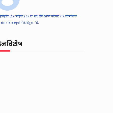
इतिहास (3),
महिला (4),
रा. स्व. संघ आणि परिवार (1),
सामाजिक
सेवा (1),
संस्कृती (1),
हिंदुत्व (1),
िनविशेष