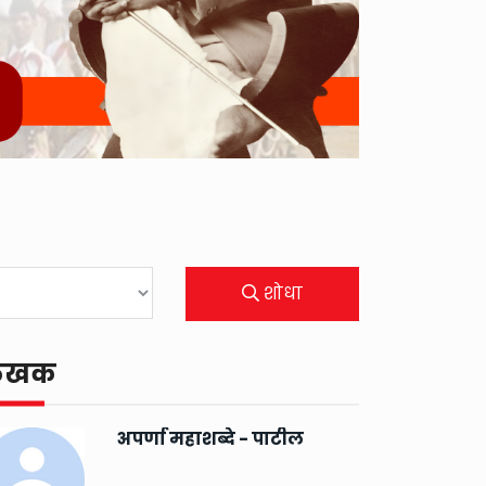
शोधा
ेखक
अपर्णा महाशब्दे - पाटील