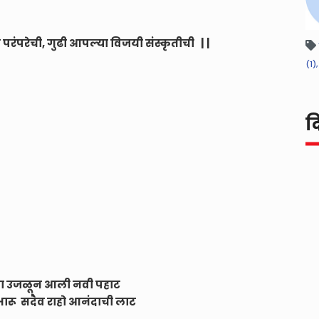
ुढी परंपरेची, गुढी आपल्या विजयी संस्कृतीची | |
(1),
द
च्या उजळून आली नवी पहाट
उभारू सदैव राहो आनंदाची लाट