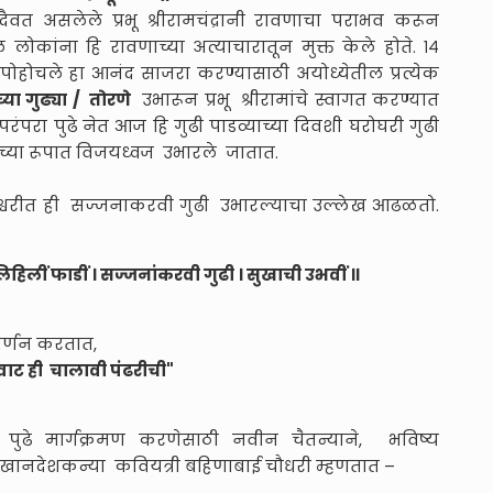
दैवत असलेले प्रभू श्रीरामचंद्रानी रावणाचा पराभव करून
कांना हि रावणाच्या अत्याचारातून मुक्त केले होते. १४
 पोहोचले हा आनंद साजरा करण्यासाठी अयोध्येतील प्रत्येक
या गुढ्या / तोरणे
उभारून प्रभू श्रीरामांचे स्वागत करण्यात
 परंपरा पुढे नेत आज हि गुढी पाडव्याच्या दिवशी घरोघरी गुढी
ीच्या रूपात विजयध्वज उभारले जातात.
्ञानेश्वरीत ही सज्जनाकरवी गुढी उभारल्याचा उल्लेख आढळतो.
लिहिलीं फाडीं । सज्जनांकरवी गुढी । सुखाची उभवीं ॥
र्णन करतात,
वाट ही चालावी पंढरीची"
पुढे मार्गक्रमण करणेसाठी नवीन चैतन्याने, भविष्य
द्दल खानदेशकन्या कवियत्री बहिणाबाई चौधरी म्हणतात –