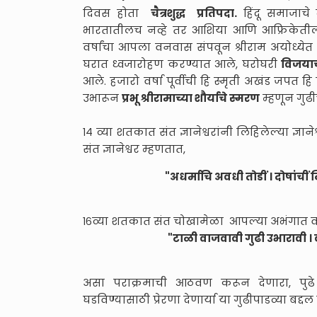
दिवस होता
चैत्रशुद्ध प्रतिपदा.
हिंदू समाजाचे 
भारतातीलच नव्हे तर आशिया आणि आफ्रिकेतील लो
वर्षांचा आपला वनवास संपवून श्रीराम अयोध्येत
घरात ध्वजारोहण करण्यात आले, घरोघरी
विजयाच्
आले. हजारो वर्षा पूर्वीची हि स्मृती अखंड जपत हि
उभारून
प्रभू श्रीरामाच्या शौर्याचे स्मरण
म्हणून गुढ
१४ व्या शतकात संत ज्ञानेश्वरांनी लिहिलेल्या ज
संत ज्ञानेश्वर म्हणतात,
"अधर्माचि अवधी तोडीं । दोषांचीं 
१६व्या शतकात संत चोखामेळा आपल्या अभंगात व
"टाळी वाजवावी गुढी उभारावी । 
असा पराक्रमाची आठवण करून देणारा, पुढे 
घडविण्यासाठी प्रेरणा देणार्या या गुढीपाडव्या ब