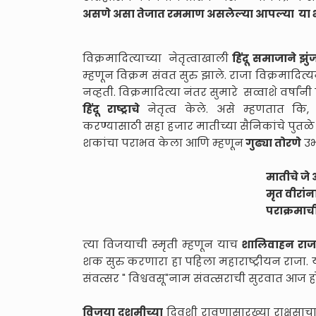
असणे असा तेजात रममाण असलेल्या आपल्या या 
विक्रमादित्याच्या नेतृत्वाखाली
हिंदू समाजाने झ
म्हणून विक्रम संवत सुरु झाले. राजा विक्रमाद
नव्हती. विक्रमादित्या नंतर सुमारे सव्वाशे वर्ष
हिंदू राष्ट्राचे
नेतृत्व केले. असे म्हणतात कि,
करण्यासाठी सहा हजार मातीच्या सैनिकांचे पुतळे तय
शकांचा पराभव केला आणि म्हणून
गुढ्या तोरणे
उभ
मातीचे जे
मृत वीरांन
पराक्रमाची
त्या विजयाची स्मृती म्हणून याच
शालिवाहन राज
शक सुरु करणारा हा पहिला महाराष्ट्रीयन राजा
संवत्सर " विश्ववसू"नाम संवत्सराची सुरवात आज ह
विजया दशमीच्या
दिवशी रावणासारख्या राक्षसा