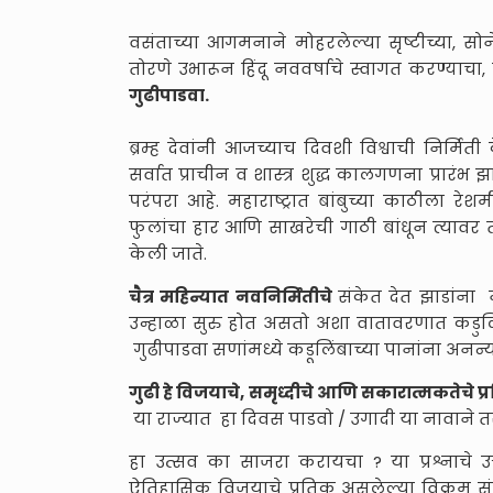
वसंताच्या आगमनाने मोहरलेल्या सृष्टीच्या, सो
तोरणे उभारून हिंदू नववर्षाचे स्वागत करण्याचा, स
गुढीपाडवा.
ब्रम्ह देवांनी आजच्याच दिवशी विश्वाची निर्मि
सर्वात प्राचीन व शास्त्र शुद्ध कालगणना प्रारं
परंपरा आहे. महाराष्ट्रात बांबुच्या काठीला रेशम
फुलांचा हार आणि साखरेची गाठी बांधून त्यावर तां
केली जाते.
चैत्र महिन्यात नवनिर्मितीचे
संकेत देत झाडांना
उन्हाळा सुरु होत असतो अशा वातावरणात कडुलिंब
गुढीपाडवा सणांमध्ये कडूलिंबाच्या पानांना अनन्
गुढी हे विजयाचे, समृध्दीचे आणि सकारात्मकतेचे प
या राज्यात हा दिवस पाडवो / उगादी या नावाने त
हा उत्सव का साजरा करायचा ? या प्रश्नाचे उ
ऐतिहासिक विजयाचे प्रतिक असलेल्या विक्रम संव