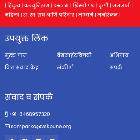
|
हिंदुत्व
|
कम्युनिझम
|
इस्लाम
|
ख्रिस्ती पंथ
|
कृषी
|
जनजाती
|
महिला
|
रा. स्व. संघ आणि परिवार
|
माध्यमे
|
मनोरंजन
|
उपयुक्त लिंक
मुख्य पान
वेबसाईटविषयी
अभिप्राय
विश्व संवाद केंद्र
संकीर्ण
संपर्क
संवाद व संपर्क
+91-8468957320
samparka@vskpune.org