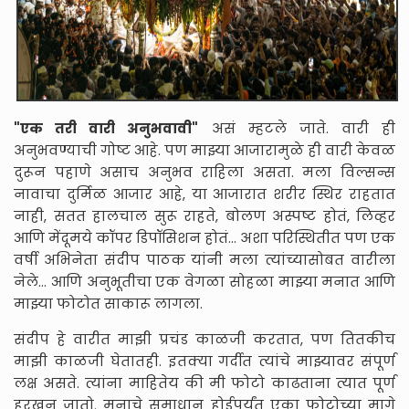
"एक तरी वारी अनुभवावी"
असं म्हटले जाते. वारी ही
अनुभवण्याची गोष्ट आहे. पण माझ्या आजारामुळे ही वारी केवळ
दुरून पहाणे असाच अनुभव राहिला असता. मला विल्सन्स
नावाचा दुर्मिळ आजार आहे, या आजारात शरीर स्थिर राहतात
नाही, सतत हालचाल सुरू राहते, बोलण अस्पष्ट होतं, लिव्हर
आणि मेंदूमये कॉपर डिपॉसिशन होतं... अशा परिस्थितीत पण एक
वर्षी अभिनेता संदीप पाठक यांनी मला त्यांच्यासोबत वारीला
नेले... आणि अनुभूतीचा एक वेगळा सोहळा माझ्या मनात आणि
माझ्या फोटोत साकारू लागला.
संदीप हे वारीत माझी प्रचंड काळजी करतात, पण तितकीच
माझी काळजी घेतातही. इतक्या गर्दीत त्यांचे माझ्यावर संपूर्ण
लक्ष असते. त्यांना माहितेय की मी फोटो काढताना त्यात पूर्ण
हरखून जातो. मनाचे समाधान होईपर्यंत एका फोटोच्या मागे