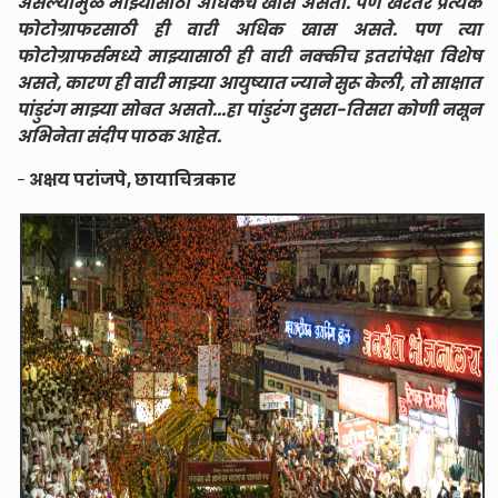
असल्यामुळे माझ्यासाठी अधिकच खास असतो. पण खरंतर प्रत्येक
फोटोग्राफरसाठी ही वारी अधिक खास असते. पण त्या
फोटोग्राफर्समध्ये माझ्यासाठी ही वारी नक्कीच इतरांपेक्षा विशेष
असते, कारण ही वारी माझ्या आयुष्यात ज्याने सुरू केली, तो साक्षात
पांडुरंग माझ्या सोबत असतो...हा पांडुरंग दुसरा-तिसरा कोणी नसून
अभिनेता संदीप पाठक आहेत.
-
अक्षय परांजपे, छायाचित्रकार