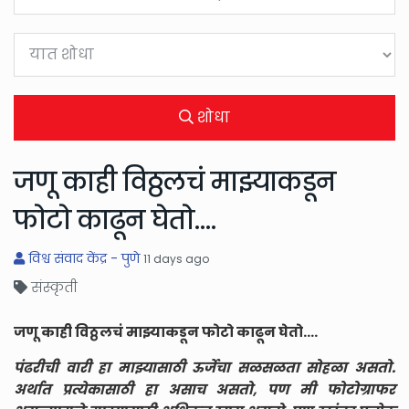
शोधा
जणू काही विठ्ठलचं माझ्याकडून
फोटो काढून घेतो....
विश्व संवाद केंद्र - पुणे
11 days ago
संस्कृती
जणू काही विठ्ठलचं माझ्याकडून फोटो काढून घेतो....
पंढरीची वारी हा माझ्यासाठी ऊर्जेचा सळसळता सोहळा असतो.
अर्थात प्रत्येकासाठी हा असाच असतो, पण मी फोटोग्राफर