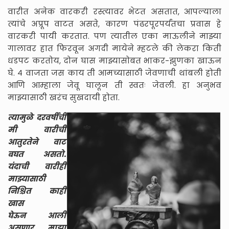
वारीत अनेक वारकरी रस्त्यावर भेटत असतात, आपल्याला
त्यांचे अप्रूप वाटत असते, कारण पंढरपूरपर्यंतचा प्रवास हे
वारकरी पायी करतात. पण त्यातील एका माऊलीने माझ्या
गालावर हात फिरवून अगदी मायेने म्हटले की लेकरा किती
धडपट करतोय, दोन घास माझ्यासोबत भाकर-झुणका खाऊन
घे. ४ वाजता जस काय ती आमच्यासाठी जेवणाची थांबली होती
आणि आम्हाला जेवू घालून ती स्वतः जेवली. हा अनुभव
माझ्यासाठी खरंच सुखदायी होता.
त्यामुळे दरवर्षीची
मी वारीची
आतुरतेने वाट
बघत असतो.
यंदाची वारीही
माझ्यासाठी
निश्चित काही
खास
घेऊन आली
असणार, माझा