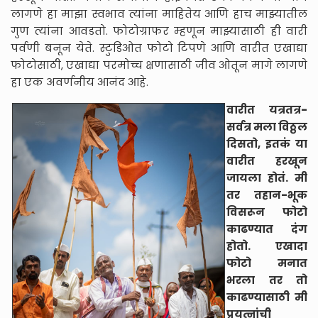
लागणे हा माझा स्वभाव त्यांना माहितेय आणि हाच माझ्यातील
गुण त्यांना आवडतो. फोटोग्राफर म्हणून माझ्यासाठी ही वारी
पर्वणी बनून येते. स्टुडिओत फोटो टिपणे आणि वारीत एखाद्या
फोटोसाठी, एखाद्या परमोच्च क्षणासाठी जीव ओतून मागे लागणे
हा एक अवर्णनीय आनंद आहे.
वारीत यत्रतत्र-
सर्वत्र मला विठ्ठल
दिसतो, इतकं या
वारीत हरखून
जायला होतं. मी
तर तहान-भूक
विसरून फोटो
काढण्यात दंग
होतो. एखादा
फोटो मनात
भरला तर तो
काढण्यासाठी मी
प्रयत्नांची