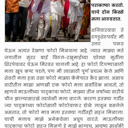
पराकाष्ठा करतो.
याचे दोन किस्से
मला आठवतात.
शनिवारवाडा ते
दगडूशेठपर्यंत मी
उलट पळत
येऊन अत्यंत देखणा फोटो मिळवला आहे. ज्यात माझ्या मते
जगातील सुंदर बाई विठलं-रखुमाईच्या छोट्या मूर्तीला
शिरपेचावर घेऊन मिरवत चालली आहे. हा फोटो टिपण्यासाठी
मला खूप कष्ट पडले, पण मी त्यासाठी पूर्ण प्रयत्न केले आणि
शेवटी मला हवा तसा फोटो माझ्या कॅमेऱ्यात कैद झाला. असाच
वारीतील माझा आणखी एक फोटो मला सर्वाधिक भावतो, तो
म्हणजे माऊलींच्या पादुकांचा फोटो. माझ्या तीन वर्षाच्या वारीचे
चीज झाल्यासारखे त्यावेळी मला वाटले. कारण इतक्या गर्दीत
ज्या पादुकांच्या फोटोसाठी फोटोग्राफर डोळे लावून बसलेले
असतात, तो फोटो मात्र मला इतक्या गर्दीतही सहज मिळाला.
याची मलाच माझे अनेकवेळा अप्रूप वाटते. माऊलींच्या
पादुकांचा फोटो सहज मिळणे हे माझे भाग्यच, आयुष्य सार्थकी