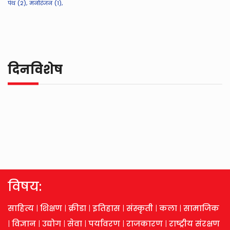
पंथ (2),
मनोरंजन (1),
दिनविशेष
विषय:
साहित्य
|
शिक्षण
|
क्रीडा
|
इतिहास
|
संस्कृती
|
कला
|
सामाजिक
|
विज्ञान
|
उद्योग
|
सेवा
|
पर्यावरण
|
राजकारण
|
राष्ट्रीय संरक्षण