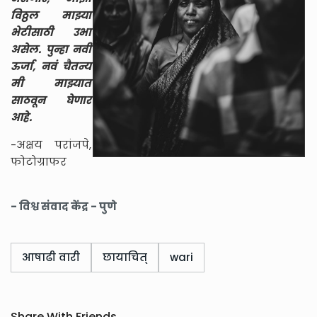
विठ्ठल माझ्या
भेटीसाठी उभा
असेल. पुन्हा नवी
ऊर्जा, नवं चैतन्य
मी माझ्यात
साठवून घेणार
आहे.
-अक्षय परांजपे,
फोटोग्राफर
- विश्व संवाद केंद्र - पुणे
आषाढी वारी
छायाचित्
wari
Share With Friends