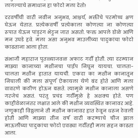
लागल्याचे समाधान हा फोटो मला देतो!
दरवर्षीची वारी नवीन अनुभव, आश्चर्य, भक्तीचे परमोच्च क्षण
घेऊन येतात. प्रत्येकवर्षी प्रत्येकाला कोणत्या ना कोणत्या
रूपात येऊन पांडुरंग भेटून जात असतो. फक्त आपले डोळे आणि
मन उघडे हवे. मला असा अनुभव माउलींच्या पादुकांचा फोटो
काढताना आला होता.
संभाजी महाराज पुतळ्याजवळ अफाट गर्दी होती. त्या दरम्यान
माझ्या कानाच्या मशीनचा पाईप निघून यायचा. चालता-
चालता मशीन हातात यायची. एकदा का मशीन कानातून
निघाली की मला संपूर्ण ऐकायला येणे बंद होते आणि मला
वावरणे कठीण होऊन बसते. त्यामुळे मशीन कानाला असणे
गरजेचं असतं. परंतु प्रचंड गर्दीमुळे हे अशक्य होते. पण
काहीवेळानंतर लक्षात आले की मशीन व्यवस्थित कानावर आहे.
जणूकाही विठ्ठलाने ती मशीन कानावर हात ठेवून धरून ठेवली
होती आणि माझ्या तीन वर्ष वारी करण्याचे चीज झाल
माऊलींच्या पादुकांचा फोटो एवढ्या गर्दीतही मला सहज काढता
आला.