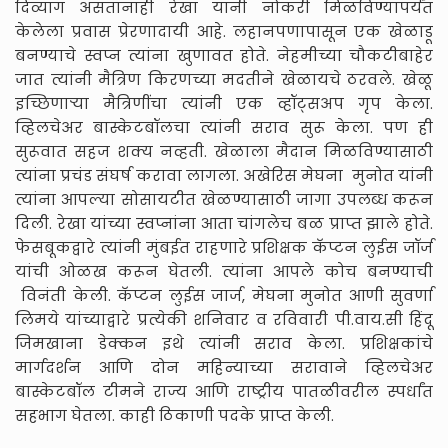
दिव्यांग असतानाही रेखा यांनी नोकरी मिळविण्यापर्यंत
केलेला प्रवास प्रेरणादायी आहे. लहानपणापासून एक खेळाडू
बनण्याचे स्वप्न त्यांना खुणावत होते. नेहमीच्या चौकटीबाहेर
जात त्यांनी मैत्रिण किरणच्या मदतीने खेळायचे ठरवले. खेळू
इच्छिणाऱ्या मैत्रिणींचा त्यांनी एक व्हॉट्सअप गृप केला.
व्हिलचेअर बास्केटबॉलचा त्यांनी सराव सुरू केला. पण ही
सुरूवात सहज शक्य नव्हती. खेळाला मैदान मिळविण्यासाठी
त्यांना प्रचंड संघर्ष करावा लागला. अखेरिस मेघना मुनोत यांनी
त्यांना आपल्या सोसायटीत खेळण्यासाठी जागा उपलब्ध करून
दिली. रेखा यांच्या स्वप्नांना आता चांगलेच बळ प्राप्त झाले होते.
फेसबूकद्वारे त्यांनी मुंबईत राहणारे प्रशिक्षक कॅप्टन लुईस जॉर्ज
यांची ओळख करून घेतली. त्यांना आपले कोच बनण्याची
विनंती केली. कॅप्टन लुईस जार्ज, मेघना मुनोत आणी सुवर्णा
लिमये यांच्याद्वारे प्रत्येकी शनिवार व रविवारी पी.वाय.सी हिंदू
जिमखाना डेक्कन इथे त्यांनी सराव केला. प्रशिक्षकांचे
मार्गदर्शन आणि दोन महिन्याच्या सरावाने व्हिलचेअर
बास्केटबॉल टीमने राज्य आणि राष्ट्रीय पातळीवरील स्पर्धांत
सहभाग घेतला. काही ठिकाणी पदके प्राप्त केली.