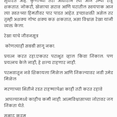
सुधारत आहे. कुणाच्या तरी आधाराने त्या आज उभ्या राहू
शकतात. नोकरी, खेळाचा सराव आणि घरातील स्वयंपाक आज
त्या स्वतःच्या हिमतीवर पार पाडत आहेत. इच्छाशक्ती असेल तर
तुम्ही अशक्य गोष्ट शक्य करू शकतात, असा विश्वास रेखा यांनी
व्यक्त केला.
रेखा यांचे जीवनसूत्र
कोणत्याही सबबी सांगू नका.
प्रयत्न करत रहा.एकतर पराभूत व्हाल किंवा जिंकाल. पण
प्रयत्नच केले नाही, हे शल्य राहणार नाही.
परभवातून नवे शिकायला मिळेल आणि जिंकल्यावर नवी उमेद
मिळेल
मरणाच्या भितीने रडत राहण्यापेक्षा काही तरी करत रहावे
आपल्यामध्ये काहीच कमी नाही. आत्मविश्वासाच्या जोरावर जग
जिंकता येते.
सम्राट कदम