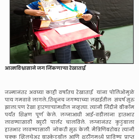
आत्मविश्वासाने जग जिंकणाऱ्या रेखाताई
जन्मानंतर अवघ्या काही वर्षांतच रेखाताई यांना पोलिओमुळे
पाय गमवावे लागले..तिथूनच जगण्याच्या लढाईतील संघर्ष सुरु
झाला.पण रेखा हारणाऱ्यांमधील नव्हत्या. त्यांनी जिद्दीने बीकॉम
पर्यंत शिक्षण पूर्ण केले. लग्नाआधी आई-वडीलांना हातभार
लावण्यासाठी ब्युटी पार्लर चालविले. लग्नानंतर कुटुंबाला
हातभार लावण्यासाठी नोकरी सुरु केली. मैत्रिणिंबरोबर त्यांनी
चक्क व्हिलचेअर बास्केटबॉल आणि शुटींगमध्ये प्राविण्य प्राप्त