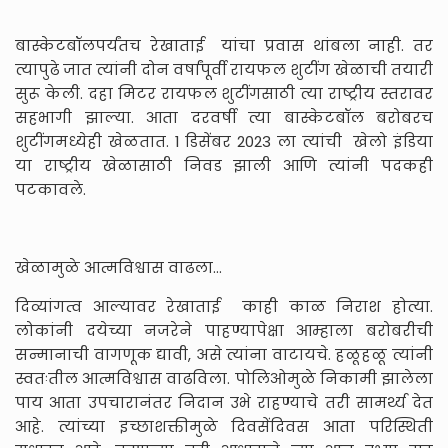
बास्केटबॉलपर्यंतच रेखाताई यांचा प्रवास थांबला नाही. तर
त्यापुढे जात त्यांनी दोन वर्षांपूर्वी रायफल शुटींग खेळाची तयारी
सुरू केली. दहा मिटर रायफल शुटींगसाठी त्या राष्ट्रीय स्तरावर
सहभागी झाल्या. आता दरवर्षी त्या बास्केटबॉल बरोबरच
शुटींगमध्येही खेळतात. 1 डिसेंबर 2023 ला त्यांची खेलो इंडिया
या राष्ट्रीय खेळासाठी निवड झाली आणि त्यांनी पदकही
पटकावले.
खेळामुळे आत्मविश्वास वाढला...
दिव्यांगत्व आल्यावर रेखाताई काही काळ निराश होत्या.
लोकांनी दयेच्या नजरेने पाहण्यापेक्षा आम्हाला बरोबरीची
सन्मानाची वागणूक द्यावी, असे त्यांना वाटायचे. हळूहळू त्यांनी
स्वतःतील आत्मविश्वास वाढविला. पोलिओमुळे निकामी झालेला
पाय आता उपचारानंतर निदान उभे राहण्याचे तरी सामर्थ्य देत
आहे. त्यांच्या इच्छाशक्तीमुळे दिवसेंदिवस आता परिस्थिती