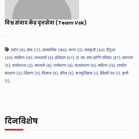
विश्व संवाद केंद्र वृत्तसेवा (team Vsk)
.
उद्योग (8),
सेवा (17),
सामाजिक (186),
कला (3),
संस्कृती (42),
हिंदुत्व
(29),
साहित्य (16),
जनजाती (9),
इतिहास (67),
रा. स्व. संघ आणि परिवार (87),
इस्लाम
(5),
मनोरंजन (2),
माध्यमे (8),
पर्यावरण (9),
राजकारण (5),
महिला (12),
राष्ट्रीय
संरक्षण (2),
शिक्षण (11),
विज्ञान (6),
क्रीडा (5),
कम्युनिझम (1),
ख्रिस्ती पंथ (1),
कृषी
(1),
दिनविशेष