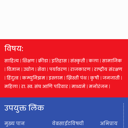
विषय:
साहित्य
|
शिक्षण
|
क्रीडा
|
इतिहास
|
संस्कृती
|
कला
|
सामाजिक
|
विज्ञान
|
उद्योग
|
सेवा
|
पर्यावरण
|
राजकारण
|
राष्ट्रीय संरक्षण
|
हिंदुत्व
|
कम्युनिझम
|
इस्लाम
|
ख्रिस्ती पंथ
|
कृषी
|
जनजाती
|
महिला
|
रा. स्व. संघ आणि परिवार
|
माध्यमे
|
मनोरंजन
|
उपयुक्त लिंक
मुख्य पान
वेबसाईटविषयी
अभिप्राय