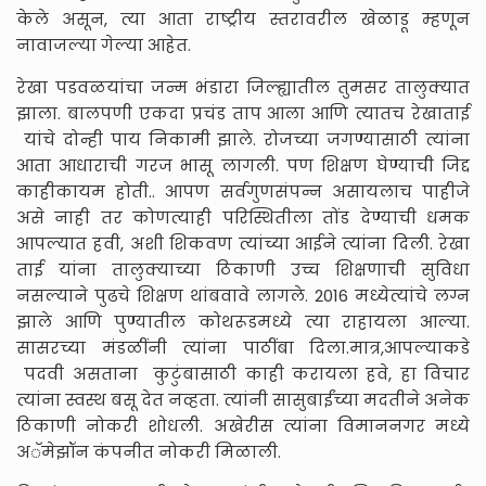
केले असून, त्या आता राष्ट्रीय स्तरावरील खेळाडू म्हणून
नावाजल्या गेल्या आहेत.
रेखा पडवळयांचा जन्म भंडारा जिल्ह्यातील तुमसर तालुक्यात
झाला. बालपणी एकदा प्रचंड ताप आला आणि त्यातच रेखाताई
यांचे दोन्ही पाय निकामी झाले. रोजच्या जगण्यासाठी त्यांना
आता आधाराची गरज भासू लागली. पण शिक्षण घेण्याची जिद्द
काहीकायम होती.. आपण सर्वगुणसंपन्न असायलाच पाहीजे
असे नाही तर कोणत्याही परिस्थितीला तोंड देण्याची धमक
आपल्यात हवी, अशी शिकवण त्यांच्या आईने त्यांना दिली. रेखा
ताई यांना तालुक्याच्या ठिकाणी उच्च शिक्षणाची सुविधा
नसल्याने पुढचे शिक्षण थांबवावे लागले. 2016 मध्येत्यांचे लग्न
झाले आणि पुण्यातील कोथरूडमध्ये त्या राहायला आल्या.
सासरच्या मंडळींनी त्यांना पाठींबा दिला.मात्र,आपल्याकडे
पदवी असताना कुटुंबासाठी काही करायला हवे, हा विचार
त्यांना स्वस्थ बसू देत नव्हता. त्यांनी सासुबाईंच्या मदतीने अनेक
ठिकाणी नोकरी शोधली. अखेरीस त्यांना विमाननगर मध्ये
अॅमेझॉन कंपनीत नोकरी मिळाली.