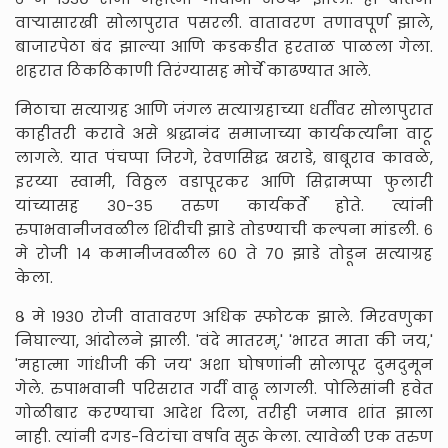
वाऱ्यासारखी सोलापुरात पसरली. वातावरण तणावपूर्ण झाले,
बाजारपेठा बंद झाल्या आणि कडकडीत हरताळ पाळला गेला.
शहरात ठिकठिकाणी तिरंग्यासह मोर्चे काढण्यात आले.
मिठाचा सत्याग्रह आणि जंगल सत्याग्रहाच्या धर्तीवर सोलापुरात
काहीतरी करावे असे श्रद्धानंद समाजाच्या कार्यकर्त्यांना वाटू
लागले. यात पंचप्पा जिरगे, रेवणसिद्ध खराडे, बाबूराव कावळे,
इरय्या स्वामी, विठ्ठल वडापूरकर आणि सिद्रामप्पा फुलारी
यांच्यासह ३०-३५ तरुण कार्यकर्ते होते. त्यांनी
रुपाभवानीजवळील शिंदीची झाडे तोडण्याची कल्पना मांडली. ६
मे रोजी १४ कमानीजवळील ६० ते ७० झाडे तोडून सत्याग्रह
केला.
८ मे १९३० रोजी वातावरण अधिक स्फोटक झाले. मिरवणुका
निघाल्या, आंदोलने झाली. 'वंदे मातरम्,' 'भारत माता की जय,'
'महात्मा गांधीजी की जय' अशा घोषणांनी सोलापूर दुमदुमून
गेले. रुपाभवानी परिसरात गर्दी वाढू लागली. पोलिसांनी हवेत
गोळीबार करण्याचा आदेश दिला, तरीही जमाव शांत झाला
नाही. त्यांनी दगड-विटांचा वर्षाव सुरू केला. त्यावेळी एक तरुण