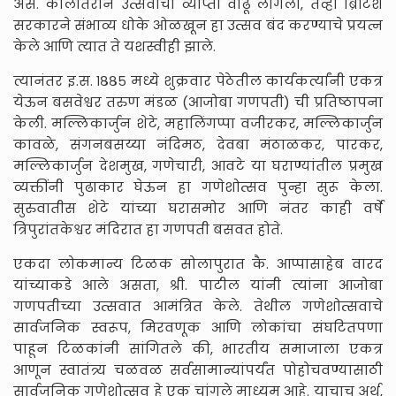
असे. कालांतराने उत्सवाची व्याप्ती वाढू लागली, तेव्हा ब्रिटिश
सरकारने संभाव्य धोके ओळखून हा उत्सव बंद करण्याचे प्रयत्न
केले आणि त्यात ते यशस्वीही झाले.
त्यानंतर इ.स. १८८५ मध्ये शुक्रवार पेठेतील कार्यकर्त्यांनी एकत्र
येऊन बसवेश्वर तरुण मंडळ (आजोबा गणपती) ची प्रतिष्ठापना
केली. मल्लिकार्जुन शेटे, महालिंगप्पा वजीरकर, मल्लिकार्जुन
कावळे, संगनबसय्या नंदिमठ, देवबा मंठाळकर, पारकर,
मल्लिकार्जुन देशमुख, गणेचारी, आवटे या घराण्यांतील प्रमुख
व्यक्तींनी पुढाकार घेऊन हा गणेशोत्सव पुन्हा सुरू केला.
सुरुवातीस शेटे यांच्या घरासमोर आणि नंतर काही वर्षे
त्रिपुरांतकेश्वर मंदिरात हा गणपती बसवत होते.
एकदा लोकमान्य टिळक सोलापुरात कै. आप्पासाहेब वारद
यांच्याकडे आले असता, श्री. पाटील यांनी त्यांना आजोबा
गणपतीच्या उत्सवात आमंत्रित केले. तेथील गणेशोत्सवाचे
सार्वजनिक स्वरूप, मिरवणूक आणि लोकांचा संघटितपणा
पाहून टिळकांनी सांगितले की, भारतीय समाजाला एकत्र
आणून स्वातंत्र्य चळवळ सर्वसामान्यांपर्यंत पोहोचवण्यासाठी
सार्वजनिक गणेशोत्सव हे एक चांगले माध्यम आहे. याचाच अर्थ,