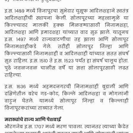
इ.स. १४८९ मध्ये विजापूरचा सुभेदार युसूफ आदिलशहाने स्वतंत्र
आदिलशाहीची स्थापना केली. सोलापूरच्या महत्त्वामुळे या
किल्ल्यावर मालकी हक्क मिळवण्यासाठी निजामशहा,
आदिलशहा आणि इमादशहा यांच्यात वाद सुरू झाले. यातूनच
इ.स. १४९७ मध्ये राज्यवाटणीचा तह झाला आणि सोलापूर
निजामशाहीकडे गेले. तरीही सोलापूर जिल्हा आणि
किल्ल्यासाठी निजामशाही व आदिलशाही यांच्यात सतत संघर्ष
सुरू राहिला. इ.स. १५१० ते इ.स. १५२३ पर्यंत हा संघर्ष चालूच होता.
पुढे जवळजवळ चाळीस वर्षे या सत्ता सोलापूरसाठी लढत
राहिल्या.
इ.स. १६३६ मध्ये अहमदनगरची निजामशाही बुडाली आणि
दक्षिणेतील बरेच गड-कोट, किल्ले आदिलशहा व मोगलांनी
वाटून घेतले. यामध्ये सोलापूर जिल्हा व किल्लाही
विजापूरकरांच्या ताब्यात गेला.
मराठ्यांचे राज्य आणि पेशवाई
औरंगजेब इ.स. १७०७ मध्ये मरण पावला. त्यानंतर त्याच्या कैदेत