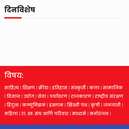
दिनविशेष
विषय:
साहित्य
|
शिक्षण
|
क्रीडा
|
इतिहास
|
संस्कृती
|
कला
|
सामाजिक
|
विज्ञान
|
उद्योग
|
सेवा
|
पर्यावरण
|
राजकारण
|
राष्ट्रीय संरक्षण
|
हिंदुत्व
|
कम्युनिझम
|
इस्लाम
|
ख्रिस्ती पंथ
|
कृषी
|
जनजाती
|
महिला
|
रा. स्व. संघ आणि परिवार
|
माध्यमे
|
मनोरंजन
|