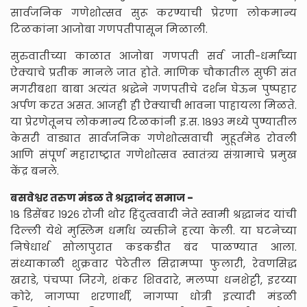
सार्वजनिक गणेशोत्सव सुरू करण्याची प्रेरणा लोकमान्य
टिळकांना आजोबा गणपतीपासून मिळाली.
सुरुवातीच्या काळात आजोबा गणपती सर्व जाती-धर्मांच्या
ऐक्याचे प्रतीक मानले जात होते. माणिक चौकातील सुफी संत
मगरीबशा बाबा अत्यंत श्रद्धेने गणपतीचे दर्शन घेऊन पुष्पहार
अर्पण करत असत. आजही ही ऐक्याची भावना पाहायला मिळते.
या प्रेरणेतूनच लोकमान्य टिळकांनी इ.स. १८९३ मध्ये पुण्यातील
केसरी वाड्यात सार्वजनिक गणेशोत्सवाची मुहूर्तमेढ रोवली
आणि संपूर्ण महाराष्ट्रात गणेशोत्सव स्वातंत्र्य संग्रामाचे प्रमुख
केंद्र बनले.
बसवेश्वर तरुण मंडळ ते श्रद्धानंद समाज -
१८ डिसेंबर १९२६ रोजी थोर हिंदुत्ववादी नेते स्वामी श्रद्धानंद यांची
दिल्ली येथे मुस्लिम धर्मांध व्यक्तीने हत्या केली. या घटनेच्या
निषेधार्थ सोलापुरात कडकडीत बंद पाळण्यात आला.
संध्याकाळी शुक्रवार पेठेतील सिद्रामप्पा फुलारी, रेवणसिद्ध
खराडे, पंचप्पा जिरगे, शंकर शिवदारे, मलप्पा धनशेट्टी, इरय्या
कोरे, नागप्पा शरणार्थी, नागप्पा धोत्री इत्यादी मंडळी