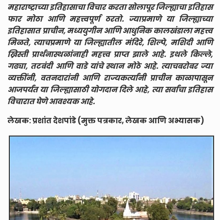
महाराष्ट्राच्या इतिहासाचा विचार करता सोलापूर जिल्ह्याचा इतिहास
फार मोठा आणि महत्त्वपूर्ण ठरतो. ज्याप्रमाणे या जिल्ह्याच्या
इतिहासात प्राचीन, मध्ययुगीन आणि आधुनिक कालखंडाला महत्त्व
मिळते, त्याचप्रमाणे या जिल्ह्यातील मंदिरे, शिल्पे, मशिदी आणि
ख्रिस्ती प्रार्थनास्थळांनाही महत्त्व प्राप्त झाले आहे. इथले किल्ले,
गढ्या, तटबंदी आणि वाडे यांचे स्थान मोठे आहे. त्याचबरोबर ज्या
व्यक्तींनी, वतनदारांनी आणि राज्यकर्त्यांनी प्राचीन काळापासून
आजपर्यंत या जिल्ह्यासाठी योगदान दिले आहे, त्या सर्वांचा इतिहास
विचारात घेणे आवश्यक आहे.
लेखक: प्रशांत देशपांडे (मुक्त पत्रकार, लेखक आणि अभ्यासक)