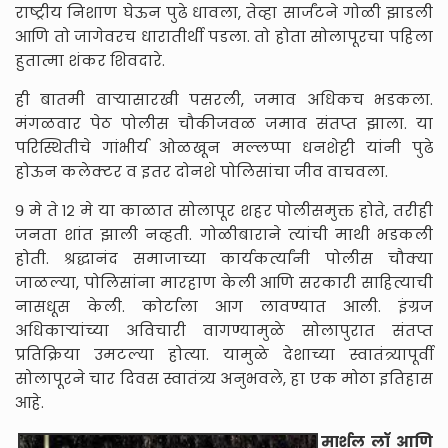
राष्ट्रीय निशाण घेऊन पुढे धावला, तेव्हा सार्जंटने गोळी झाडली
आणि तो जागेवरच धारातीर्थी पडला. तो होता सोलापूरचा पहिला
हुतात्मा शंकर शिवदारे.
ही बातमी वाऱ्यासारखी पसरली, जमाव अधिकच भडकला.
मंगळवार पेठ पोलीस चौकीजवळ जमाव संतप्त झाला. या
परिस्थितीचे गांभीर्य ओळखून मल्लप्पा धनशेट्टी यांनी पुढे
होऊन कलेक्टर व इतर दोनशे पोलिसांचा जीव वाचवला.
९ मे ते १२ मे या काळात सोलापूर शहर पोलीसमुक्त होते, तरीही
जनता शांत झाली नव्हती. गोळीबाराने त्यांची माथी भडकली
होती. श्रद्धानंद समाजाच्या कार्यकर्त्यांनी पोलीस चौक्या
जाळल्या, पोलिसांना मारहाण केली आणि सरकारी साहित्याची
नासधूस केली. कोर्टाला आग लावण्यात आली. इंग्रज
अधिकाऱ्यांच्या अविचारी वागण्यामुळे सोलापुरात संतप्त
प्रतिक्रिया उमटल्या होत्या. यामुळे देशाच्या स्वातंत्र्यापूर्वी
सोलापूरने चार दिवस स्वातंत्र्य अनुभवले, हा एक मोठा इतिहास
आहे.
मार्शल लॉ आणि