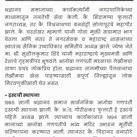
श्रद्धानंद समाजाच्या कार्यकर्त्यांनी नगरपालिकेच्या
माध्यमातून जनतेची सेवा केली. कै. सिद्रामप्पा फुलारी
नगराध्यक्ष, तर कै. विश्वनाथप्पा बनशेट्टी सोलापूरचे महापौर
झाले. कै. चंद्रशेखर म्हमाणे यांनी गोवा मुक्ती संग्रामात भाग
घेतला आणि नंतर ते नगरसेवक व महाराष्ट्र शासनाच्या
स्वातंत्र्य सैनिक उच्चाधिकार समितीचे अध्यक्ष झाले. ज्येष्ठ नेते
मा. श्री. सुशीलकुमार शिंदे यांनी महाराष्ट्राचे मुख्यमंत्री आणि
देशाचे गृहमंत्रीपद भूषवले. आजोबा गणपती मंडळाचा लेझीमचा
ताफा प्रचंड लोकप्रिय होता. श्रद्धानंद तालमीच्या पैलवानांचा
लेझीमचा खेळ पाहण्यासाठी संपूर्ण जिल्ह्यांतून लोक
मिरवणुकीसाठी येत असत.
- ट्रस्टची स्थापना
१९८५ साली श्रद्धानंद समाज सार्वजनिक आजोबा गणपती
ट्रस्टची स्थापना झाली. कै. अॅड. गौरीशंकर फुलारी हे ट्रस्टचे
पहिले अध्यक्ष झाले. त्यांच्याच कार्यकाळात १९९४ साली
मानाच्या आजोबा गणपतीचे भव्य मंदिर उभारून मूर्तीची
प्रतिष्ठापना करण्यात आली. त्यानंतर कै. चिदानंद वनारोटे