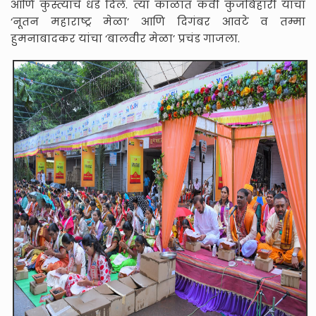
आणि कुस्त्यांचे धडे दिले. त्या काळात कवी कुंजबिहारी यांचा
‘नूतन महाराष्ट्र मेळा’ आणि दिगंबर आवटे व तम्मा
हुमनाबादकर यांचा ‘बालवीर मेळा’ प्रचंड गाजला.