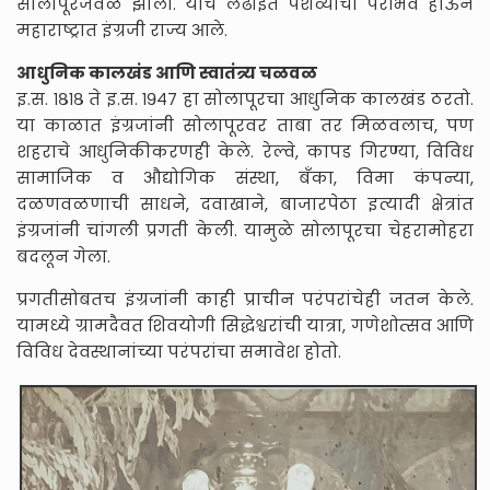
सोलापूरजवळ झाली. याच लढाईत पेशव्यांचा पराभव होऊन
महाराष्ट्रात इंग्रजी राज्य आले.
आधुनिक कालखंड आणि स्वातंत्र्य चळवळ
इ.स. १८१८ ते इ.स. १९४७ हा सोलापूरचा आधुनिक कालखंड ठरतो.
या काळात इंग्रजांनी सोलापूरवर ताबा तर मिळवलाच, पण
शहराचे आधुनिकीकरणही केले. रेल्वे, कापड गिरण्या, विविध
सामाजिक व औद्योगिक संस्था, बँका, विमा कंपन्या,
दळणवळणाची साधने, दवाखाने, बाजारपेठा इत्यादी क्षेत्रांत
इंग्रजांनी चांगली प्रगती केली. यामुळे सोलापूरचा चेहरामोहरा
बदलून गेला.
प्रगतीसोबतच इंग्रजांनी काही प्राचीन परंपरांचेही जतन केले.
यामध्ये ग्रामदैवत शिवयोगी सिद्धेश्वरांची यात्रा, गणेशोत्सव आणि
विविध देवस्थानांच्या परंपरांचा समावेश होतो.