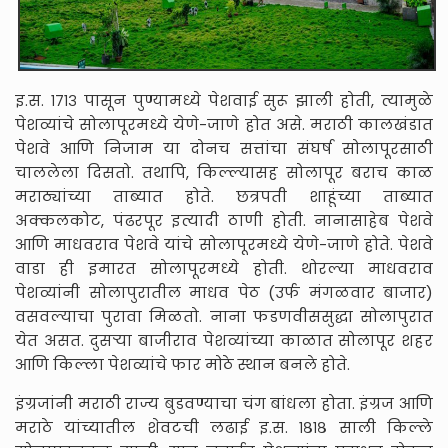
इ.स. १७१३ पासून पुण्यामध्ये पेशवाई सुरू झाली होती, त्यामुळे
पेशव्यांचे सोलापूरमध्ये येणे-जाणे होत असे. मराठी कालखंडात
पेशवे आणि निजाम या दोनच सत्तांचा संघर्ष सोलापूरसाठी
चाललेला दिसतो. तथापि, किल्ल्यासह सोलापूर बराच काळ
मराठ्यांच्या ताब्यात होते. छत्रपती शाहूंच्या ताब्यात
अक्कलकोट, पंढरपूर इत्यादी ठाणी होती. नानासाहेब पेशवे
आणि माधवराव पेशवे यांचे सोलापूरमध्ये येणे-जाणे होते. पेशवे
वाडा ही इमारत सोलापूरमध्ये होती. थोरल्या माधवराव
पेशव्यांनी सोलापुरातील माधव पेठ (उर्फ मंगळवार बाजार)
वसवल्याचा पुरावा मिळतो. नाना फडणवीससुद्धा सोलापुरात
येत असत. दुसऱ्या बाजीराव पेशव्यांच्या काळात सोलापूर शहर
आणि किल्ला पेशव्यांचे फार मोठे स्थान बनले होते.
इंग्रजांनी मराठी राज्य बुडवण्याचा चंग बांधला होता. इंग्रज आणि
मराठे यांच्यातील शेवटची लढाई इ.स. १८१८ साली किल्ले