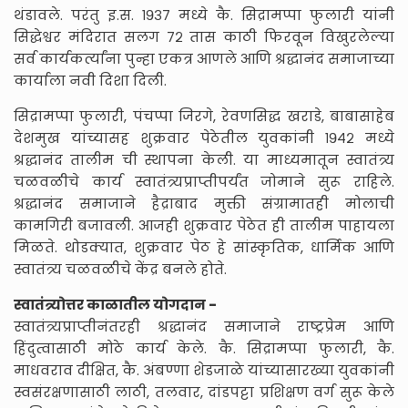
थंडावले. परंतु इ.स. १९३७ मध्ये कै. सिद्रामप्पा फुलारी यांनी
सिद्धेश्वर मंदिरात सलग ७२ तास काठी फिरवून विखुरलेल्या
सर्व कार्यकर्त्यांना पुन्हा एकत्र आणले आणि श्रद्धानंद समाजाच्या
कार्याला नवी दिशा दिली.
सिद्रामप्पा फुलारी, पंचप्पा जिरगे, रेवणसिद्ध खराडे, बाबासाहेब
देशमुख यांच्यासह शुक्रवार पेठेतील युवकांनी १९४२ मध्ये
श्रद्धानंद तालीम ची स्थापना केली. या माध्यमातून स्वातंत्र्य
चळवळीचे कार्य स्वातंत्र्यप्राप्तीपर्यंत जोमाने सुरू राहिले.
श्रद्धानंद समाजाने हैद्राबाद मुक्ती संग्रामातही मोलाची
कामगिरी बजावली. आजही शुक्रवार पेठेत ही तालीम पाहायला
मिळते. थोडक्यात, शुक्रवार पेठ हे सांस्कृतिक, धार्मिक आणि
स्वातंत्र्य चळवळीचे केंद्र बनले होते.
स्वातंत्र्योत्तर काळातील योगदान -
स्वातंत्र्यप्राप्तीनंतरही श्रद्धानंद समाजाने राष्ट्रप्रेम आणि
हिंदुत्वासाठी मोठे कार्य केले. कै. सिद्रामप्पा फुलारी, कै.
माधवराव दीक्षित, कै. अंबण्णा शेडजाळे यांच्यासारख्या युवकांनी
स्वसंरक्षणासाठी लाठी, तलवार, दांडपट्टा प्रशिक्षण वर्ग सुरू केले