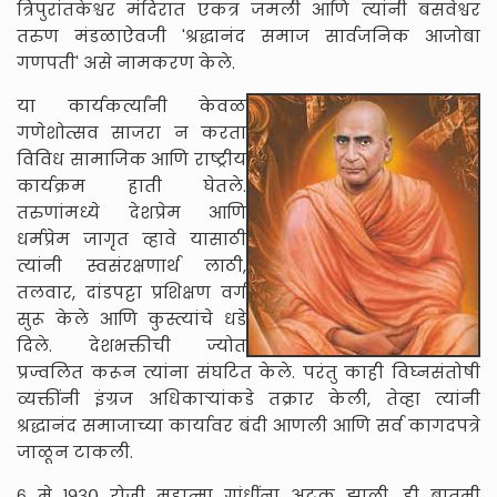
त्रिपुरांतकेश्वर मंदिरात एकत्र जमली आणि त्यांनी बसवेश्वर
तरुण मंडळाऐवजी 'श्रद्धानंद समाज सार्वजनिक आजोबा
गणपती' असे नामकरण केले.
या कार्यकर्त्यांनी केवळ
गणेशोत्सव साजरा न करता
विविध सामाजिक आणि राष्ट्रीय
कार्यक्रम हाती घेतले.
तरुणांमध्ये देशप्रेम आणि
धर्मप्रेम जागृत व्हावे यासाठी
त्यांनी स्वसंरक्षणार्थ लाठी,
तलवार, दांडपट्टा प्रशिक्षण वर्ग
सुरू केले आणि कुस्त्यांचे धडे
दिले. देशभक्तीची ज्योत
प्रज्वलित करून त्यांना संघटित केले. परंतु काही विघ्नसंतोषी
व्यक्तींनी इंग्रज अधिकाऱ्यांकडे तक्रार केली, तेव्हा त्यांनी
श्रद्धानंद समाजाच्या कार्यावर बंदी आणली आणि सर्व कागदपत्रे
जाळून टाकली.
६ मे १९३० रोजी महात्मा गांधींना अटक झाली. ही बातमी