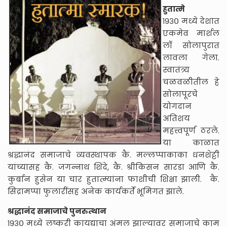
हुतात्मे
१९३० मध्ये देशात
एकमेव मार्शल
लॉ सोलापुरात
लावला गेला.
स्वातंत्र्य
चळवळीतील हे
सोलापूरचे
योगदान
अतिशय
महत्त्वपूर्ण ठरले.
या काळात
श्रद्धानंद समाजाचे व्यवस्थापक कै. मल्लप्पाकाका धनशेट्टी
यांच्यासह कै. जगन्नाथ शिंदे, कै. श्रीकिसन सारडा आणि कै.
कुर्बान हुसेन या चार हुतात्म्यांना फाशीची शिक्षा झाली. कै.
सिद्रामप्पा फुलारींसह अनेक कार्यकर्ते भूमिगत झाले.
श्रद्धानंद समाजाचे पुनरुत्थान
१९३० मध्ये लष्करी कायद्याचा अंमल झाल्यावर समाजाचे काम