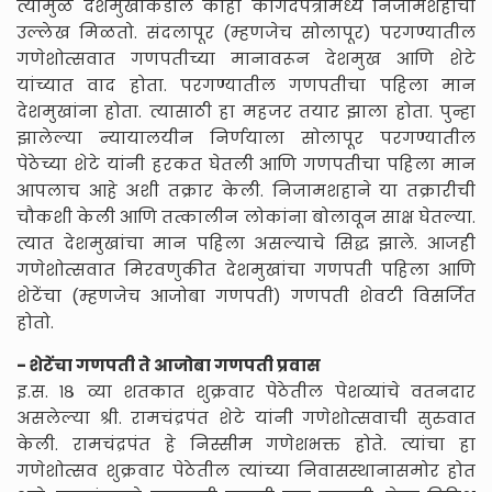
त्यामुळे देशमुखांकडील काही कागदपत्रांमध्ये निजामशहाचा
उल्लेख मिळतो. संदलापूर (म्हणजेच सोलापूर) परगण्यातील
गणेशोत्सवात गणपतीच्या मानावरून देशमुख आणि शेटे
यांच्यात वाद होता. परगण्यातील गणपतीचा पहिला मान
देशमुखांना होता. त्यासाठी हा महजर तयार झाला होता. पुन्हा
झालेल्या न्यायालयीन निर्णयाला सोलापूर परगण्यातील
पेठेच्या शेटे यांनी हरकत घेतली आणि गणपतीचा पहिला मान
आपलाच आहे अशी तक्रार केली. निजामशहाने या तक्रारीची
चौकशी केली आणि तत्कालीन लोकांना बोलावून साक्ष घेतल्या.
त्यात देशमुखांचा मान पहिला असल्याचे सिद्ध झाले. आजही
गणेशोत्सवात मिरवणुकीत देशमुखांचा गणपती पहिला आणि
शेटेंचा (म्हणजेच आजोबा गणपती) गणपती शेवटी विसर्जित
होतो.
- शेटेंचा गणपती ते आजोबा गणपती प्रवास
इ.स. १८ व्या शतकात शुक्रवार पेठेतील पेशव्यांचे वतनदार
असलेल्या श्री. रामचंद्रपंत शेटे यांनी गणेशोत्सवाची सुरुवात
केली. रामचंद्रपंत हे निस्सीम गणेशभक्त होते. त्यांचा हा
गणेशोत्सव शुक्रवार पेठेतील त्यांच्या निवासस्थानासमोर होत