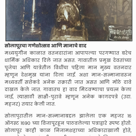
सोलापूरचा गणेशोत्सव आणि मानाचे वाद
मध्ययुगीन काळात वतनदारांना आपापल्या परगण्यात बरेच
धार्मिक अधिकार दिले जात असत. गावातील प्रमुख देवतांच्या
पूजेचा आणि यात्रेतील विधींचा पहिला मान मुख्य वतनदार
म्हणून देशमुख यांना दिला जाई. अशा मान-सन्मानावरून
मध्यवर्ती सत्तेकडे अनेक तक्रारी जात असत आणि मोठे दावे
दाखल केले जात. गावातच हा वाद मिटवण्याचा प्रयत्न केला
जाई, त्यासाठी साक्षी-पुरावे म्हणून अनेक कागदपत्रे (उदा.
महजर) तयार केली जात.
सोलापुरातील मान-सन्मानाबद्दल झालेला एक महजर १६
ऑगस्ट १६९० च्या विजापूरहून पाठवलेल्या पत्राद्वारे स्पष्ट होतो.
सोलापूर काही काळ निजामशहाच्या अधिकाराखाली होते,