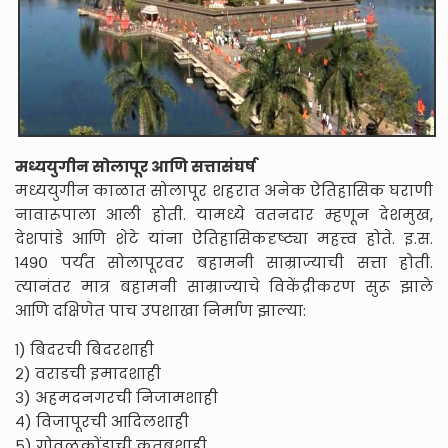
मध्ययुगीन सोलापूर आणि सत्तासंघर्ष
मध्ययुगीन काळात सोलापूर शहरात अनेक ऐतिहासिक घराणी
नावारूपाला आली होती. यामध्ये वतनदार म्हणून देशमुख,
देशपांडे आणि शेटे यांना ऐतिहासिकदृष्ट्या महत्त्व होते. इ.स.
१४९० पर्यंत सोलापूरवर बहामनी साम्राज्याची सत्ता होती.
त्यानंतर मात्र बहामनी साम्राज्याचे विकेंद्रीकरण सुरू झाले
आणि दक्षिणेत पाच उपशाखा निर्माण झाल्या:
१) बिदरची बिदरशाही
२) वराडची इमादशाही
३) अहमदनगरची निजामशाही
४) विजापूरची आदिलशाही
५) गोवळकोंडाची कुतुबशाही