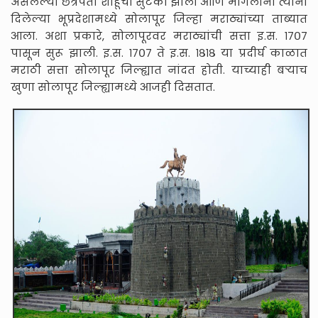
असलेल्या छत्रपती शाहूंची सुटका झाली आणि मोगलांनी त्यांना
दिलेल्या भूप्रदेशामध्ये सोलापूर जिल्हा मराठ्यांच्या ताब्यात
आला. अशा प्रकारे, सोलापूरवर मराठ्यांची सत्ता इ.स. १७०७
पासून सुरू झाली. इ.स. १७०७ ते इ.स. १८१८ या प्रदीर्घ काळात
मराठी सत्ता सोलापूर जिल्ह्यात नांदत होती. याच्याही बऱ्याच
खुणा सोलापूर जिल्ह्यामध्ये आजही दिसतात.