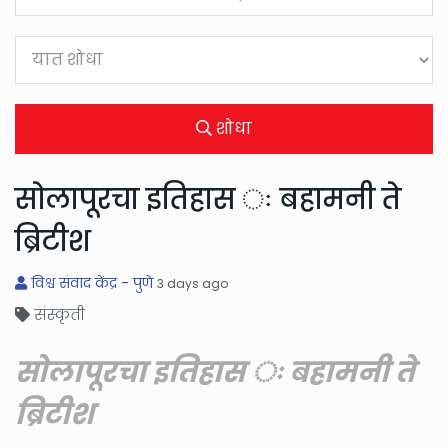
शोधा
सोलापूरचा इतिहास ः बहामनी ते
ब्रिटीश
विश्व संवाद केंद्र - पुणे
3 days ago
संस्कृती
सोलापूरचा इतिहास ः बहामनी ते
ब्रिटीश