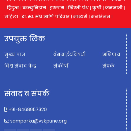
|
हिंदुत्व
|
कम्युनिझम
|
इस्लाम
|
ख्रिस्ती पंथ
|
कृषी
|
जनजाती
|
महिला
|
रा. स्व. संघ आणि परिवार
|
माध्यमे
|
मनोरंजन
|
उपयुक्त लिंक
मुख्य पान
वेबसाईटविषयी
अभिप्राय
विश्व संवाद केंद्र
संकीर्ण
संपर्क
संवाद व संपर्क
+91-8468957320
samparka@vskpune.org