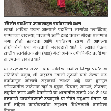
‘निर्मल प्रदक्षिणा’ उपक्रमातून पर्यावरणाचे रक्षण
लाखो भाविक एकत्र आल्याने प्रदक्षिणा मार्गावर प्लास्टिक,
पाण्याच्या बाटल्या, पादत्राणे आणि इतर कचरा मोठ्या प्रमाणात
जमा होतो. स्वच्छता आणि पर्यावरण रक्षण ही आपल्या
तीर्थयात्रेची एक महत्त्वाची जबाबदारी आहे. हे लक्षात घेऊन,
राष्ट्रीय स्वयंसेवक संघ (RSS) गेली अनेक वर्षे 'निर्मल प्रदक्षिणा'
हा उपक्रम राबवत आहे.
या उपक्रमाला रा.स्व.संघाचे नाशिक ग्रामीण जिल्हा पर्यावरण
गतिविधी प्रमुख, श्री. महादेव स्वामी गुरुजी यांचे गेल्या नऊ
वर्षांपासून मोलाचे सहकार्य लाभत आहे. यंदा हरसूल
परिसरातील जातेगाव खुर्द व बुद्रुक, चिंचवड, सारस्ते, तोरंगण,
महादेव नगर आणि देवडोंगरी या भागांतील सुमारे २०० ते २५०
वनवासी स्वयंसेवकांनी उत्साहाने या सेवेत सहभाग घेतला. या
वर्षी महिला कार्यकर्त्यांचा सहभाग विशेषत्वाने वाढलेला
दिसला.