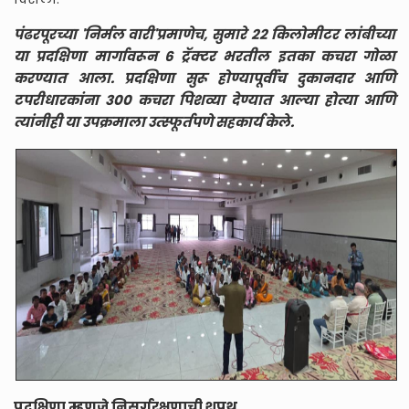
पंढरपूरच्या 'निर्मल वारी'प्रमाणेच, सुमारे २२ किलोमीटर लांबीच्या
या प्रदक्षिणा मार्गावरून ६ ट्रॅक्टर भरतील इतका कचरा गोळा
करण्यात आला. प्रदक्षिणा सुरू होण्यापूर्वीच दुकानदार आणि
टपरीधारकांना ३०० कचरा पिशव्या देण्यात आल्या होत्या आणि
त्यांनीही या उपक्रमाला उत्स्फूर्तपणे सहकार्य केले.
प्रदक्षिणा म्हणजे निसर्गरक्षणाची शपथ