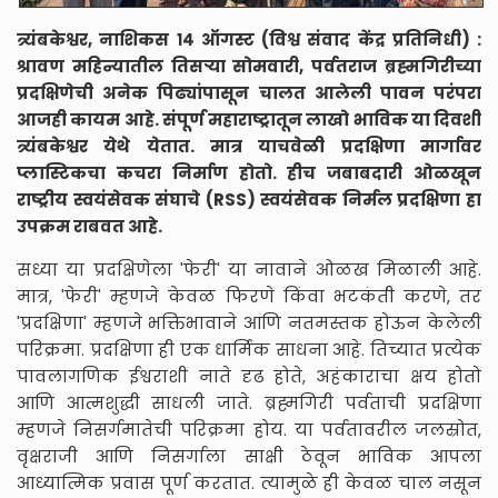
त्र्यंबकेश्वर, नाशिकस १४ ऑगस्ट (विश्व संवाद केंद्र प्रतिनिधी) :
श्रावण महिन्यातील तिसऱ्या सोमवारी, पर्वतराज ब्रह्मगिरीच्या
प्रदक्षिणेची अनेक पिढ्यांपासून चालत आलेली पावन परंपरा
आजही कायम आहे. संपूर्ण महाराष्ट्रातून लाखो भाविक या दिवशी
त्र्यंबकेश्वर येथे येतात. मात्र याचवेळी प्रदक्षिणा मार्गावर
प्लास्टिकचा कचरा निर्माण होतो. हीच जबाबदारी ओळखून
राष्ट्रीय स्वयंसेवक संघाचे (RSS) स्वयंसेवक निर्मल प्रदक्षिणा हा
उपक्रम राबवत आहे.
सध्या या प्रदक्षिणेला 'फेरी' या नावाने ओळख मिळाली आहे.
मात्र, 'फेरी' म्हणजे केवळ फिरणे किंवा भटकंती करणे, तर
'प्रदक्षिणा' म्हणजे भक्तिभावाने आणि नतमस्तक होऊन केलेली
परिक्रमा. प्रदक्षिणा ही एक धार्मिक साधना आहे. तिच्यात प्रत्येक
पावलागणिक ईश्वराशी नाते दृढ होते, अहंकाराचा क्षय होतो
आणि आत्मशुद्धी साधली जाते. ब्रह्मगिरी पर्वताची प्रदक्षिणा
म्हणजे निसर्गमातेची परिक्रमा होय. या पर्वतावरील जलस्रोत,
वृक्षराजी आणि निसर्गाला साक्षी ठेवून भाविक आपला
आध्यात्मिक प्रवास पूर्ण करतात. त्यामुळे ही केवळ चाल नसून