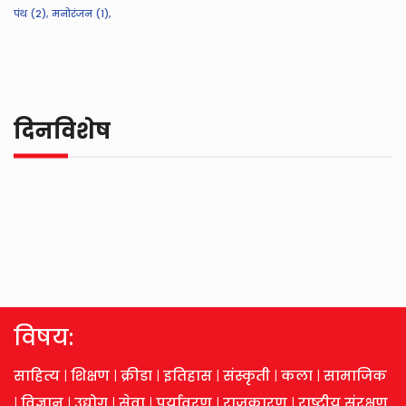
पंथ (2),
मनोरंजन (1),
दिनविशेष
विषय:
साहित्य
|
शिक्षण
|
क्रीडा
|
इतिहास
|
संस्कृती
|
कला
|
सामाजिक
|
विज्ञान
|
उद्योग
|
सेवा
|
पर्यावरण
|
राजकारण
|
राष्ट्रीय संरक्षण