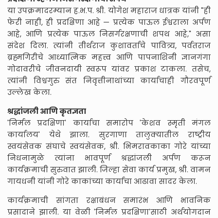
या उपक्रमादरम्यान ह.भ.प. श्री. योगेश महाराज धात्रक यांनी "ही
फेरी नाही, ही प्रदक्षिणा आहे — प्रत्येक पाऊल ईश्वराला अर्पण
आहे, आणि प्रत्येक पाऊल निसर्गरक्षणाची शपथ आहे," असा
संदेश दिला. त्यांनी तीर्थराज कुशावर्ताचे पावित्र्य, पर्वतराज
ब्रह्मगिरीचे आध्यात्मिक महत्त्व आणि पापनाशिनी ज्ञानगंगा
गोदावरीचे जीवनदायी स्वरूप यांवर प्रकाश टाकला. तसेच,
त्यांनी विश्वगुरु संत निवृत्तीनाथांच्या कार्याचाही गौरवपूर्ण
उल्लेख केला.
श्रद्धांजली आणि कृतज्ञता
'निर्मल प्रदक्षिणा' कार्याचा समारोप 'केशव स्मृती मंगल
कार्यालय' येथे झाला. सुरगाणा तालुक्यातील राष्ट्रीय
स्वयंसेवक संघाचे स्वयंसेवक, श्री. भिमरावकाका गोरे यांच्या
निधनामुळे त्यांना भावपूर्ण श्रद्धांजली अर्पण करून
कार्यक्रमाची सुरुवात झाली. जिल्हा सेवा कार्य प्रमुख, श्री. वामन
गायधनी यांनी गोरे काकांच्या कार्याचा आढावा सादर केला.
कार्यक्रमाची सांगता रक्षाबंधन समारंभ आणि भावनिक
प्रसादाने झाली. या वेळी 'निर्मल प्रदक्षिणा'साठी अर्थयोगदान