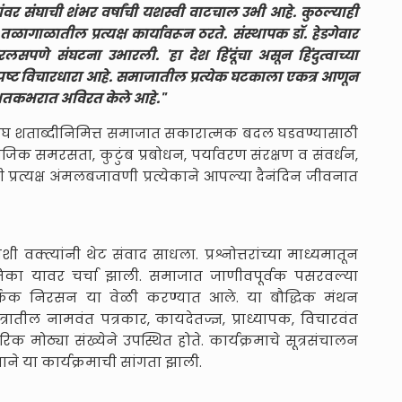
 संघाची शंभर वर्षांची यशस्वी वाटचाल उभी आहे. कुठल्याही
ळागाळातील प्रत्यक्ष कार्यावरून ठरते. संस्थापक डॉ. हेडगेवार
रलसपणे संघटना उभारली. 'हा देश हिंदूंचा असून हिंदुत्वाच्या
्पष्ट विचारधारा आहे. समाजातील प्रत्येक घटकाला एकत्र आणून
ाने शतकभरात अविरत केले आहे."
ी संघ शताब्दीनिमित्त समाजात सकारात्मक बदल घडवण्यासाठी
ाजिक समरसता, कुटुंब प्रबोधन, पर्यावरण संरक्षण व संवर्धन,
 प्रत्यक्ष अंमलबजावणी प्रत्येकाने आपल्या दैनंदिन जीवनात
ांशी वक्त्यांनी थेट संवाद साधला. प्रश्नोत्तरांच्या माध्यमातून
मिका यावर चर्चा झाली. समाजात जाणीवपूर्वक पसरवल्या
ार्किक निरसन या वेळी करण्यात आले. या बौद्धिक मंथन
रातील नामवंत पत्रकार, कायदेतज्ज्ञ, प्राध्यापक, विचारवंत
िक मोठ्या संख्येने उपस्थित होते. कार्यक्रमाचे सूत्रसंचालन
ने या कार्यक्रमाची सांगता झाली.