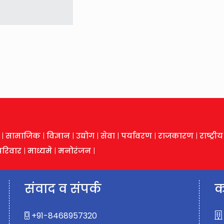
|
सामाजिक
|
विज्ञान
|
उद्योग
|
सेवा
|
पर्यावरण
|
राजकारण
|
राष्ट्री
 परिवार
|
माध्यमे
|
मनोरंजन
|
संवाद व संपर्क
क
+91-8468957320