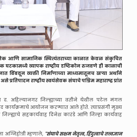
गतिक आणि सामाजिक स्थित्यंतराच्या काळात केवळ संकुचित
 घटकामध्ये व्यापक राष्ट्रीय दृष्टिकोन रुजवणे ही काळाची
मनात बिंबवून व्यक्ती निर्माणाच्या माध्यमातूनच खऱ्या अर्थाने
े प्रतिपादन राष्ट्रीय स्वयंसेवक संघाचे पश्चिम महाराष्ट्र प्रांत
मित्त द. अहिल्यानगर जिल्ह्याच्या वतीने येथील पटेल मंगल
 कार्यक्रमाचे आयोजन करण्यात आले होते. त्याप्रसंगी मुख्य
 जिल्ह्याचे सहकार्यवाह दिनेश कारंडे आणि जिल्हा कार्यवाह
ा अग्निहोत्री म्हणाले,
"संघाचे सक्षम नेतृत्व, हिंदुत्वाचे तत्त्वज्ञान