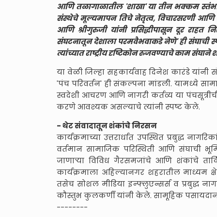
आणि तळागाळातील 'शाखा' या तीन भक्कम स्तंभांवर
संस्थेचे मूल्यमापन तिचे नेतृत्व, विचारसरणी आणि त
आणि श्रीगुरुजी यांनी प्रसिद्धीपासून दूर राहत नि
संघटनातून देशाला परमवैभवाकडे नेणे' ही संघाची स
त्यांच्यात राष्ट्रीय दृष्टिकोन रुजवण्याचे काम संघ
या वेळी जिल्हा सहकार्यवाह दिनेश कारंडे यांन
'पंच परिवर्तन' ही संकल्पना मांडली. यामध्ये साम
स्वदेशी आचरण आणि नागरी कर्तव्य या पंचसूत्रीची
करणे आवश्यक असल्याचे त्यांनी स्पष्ट केले.
- थेट संवादातून शंकांचे निरसन
कार्यक्रमाच्या उत्तरार्धात उपस्थित प्रबुद्ध नागरिक
वर्तमान सामाजिक परिस्थिती आणि संघाची भू
जाणाऱ्या विविध गैरसमजांचे आणि शंकांचे त
कार्यक्रमाला अहिल्यानगर शहरातील माध्यम क्षेत्
तसेच सोशल मीडिया इन्फ्लुएन्सर्स व प्रबुद्ध नागर
कौस्तुभ कुलकर्णी यांनी केले. सामूहिक पसायदाना
--------