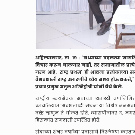
अहिल्यानगर, ता. १९ : "सध्याच्या बदलत्या जा
विचार करून चालणार नाही, तर समाजातील प्रत्येक
गरज आहे. 'राष्ट्र प्रथम' ही भावना प्रत्येकाच्या 
वैभवशाली राष्ट्र उभारणीचे ध्येय साध्य होऊ शकते," अस
प्रचार प्रमुख अतुल अग्निहोत्री यांनी येथे केले.
राष्ट्रीय स्वयंसेवक संघाच्या शताब्दी वर्षानि
कार्यालयात 'संघशताब्दी मंथन' या विशेष जनसंवाद
वक्ते म्हणून ते बोलत होते. व्यासपीठावर द. नगर
हिराकांत रामदासी उपस्थित होते.
संघाच्या शंभर वर्षांच्या प्रवासाचे विश्लेषण करतान