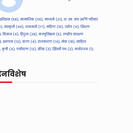
इतिहास (58),
सामाजिक (110),
माध्यमे (21),
रा. स्व. संघ आणि परिवार
),
संस्कृती (40),
जनजाती (17),
महिला (15),
उद्योग (4),
शिक्षण
),
विज्ञान (4),
हिंदुत्व (28),
कम्युनिझम (5),
राष्ट्रीय संरक्षण
),
इस्लाम (12),
कला (4),
राजकारण (14),
सेवा (18),
साहित्य
,
कृषी (4),
पर्यावरण (12),
क्रीडा (3),
ख्रिस्ती पंथ (2),
मनोरंजन (1),
िनविशेष