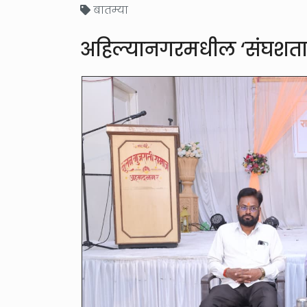
बातम्या
अहिल्यानगरमधील ‘संघशताब्