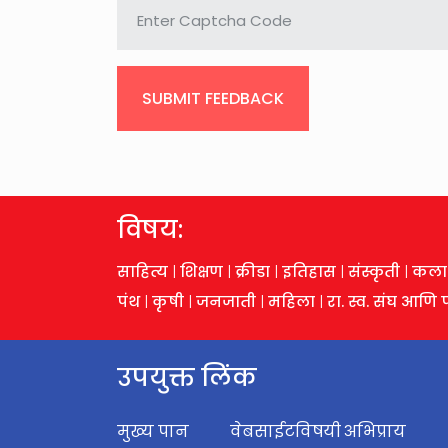
SUBMIT FEEDBACK
विषय:
साहित्य
|
शिक्षण
|
क्रीडा
|
इतिहास
|
संस्कृती
|
कला
पंथ
|
कृषी
|
जनजाती
|
महिला
|
रा. स्व. संघ आणि
उपयुक्त लिंक
मुख्य पान
वेबसाईटविषयी
अभिप्राय