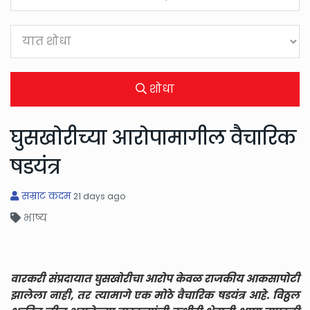
शोधा
घुसखोरीच्या आरोपामागील वैचारिक
षडयंत्र
सम्राट कदम
21 days ago
भाष्य
वारकरी संप्रदायात घुसखोरीचा आरोप केवळ राजकीय आकसापोटी
झालेला नाही, तर त्यामागे एक मोठे वैचारिक षडयंत्र आहे. विठ्ठल