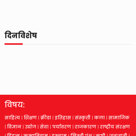
दिनविशेष
विषय:
साहित्य
|
शिक्षण
|
क्रीडा
|
इतिहास
|
संस्कृती
|
कला
|
सामाजिक
|
विज्ञान
|
उद्योग
|
सेवा
|
पर्यावरण
|
राजकारण
|
राष्ट्रीय संरक्षण
|
हिंदुत्व
|
कम्युनिझम
|
इस्लाम
|
ख्रिस्ती पंथ
|
कृषी
|
जनजाती
|