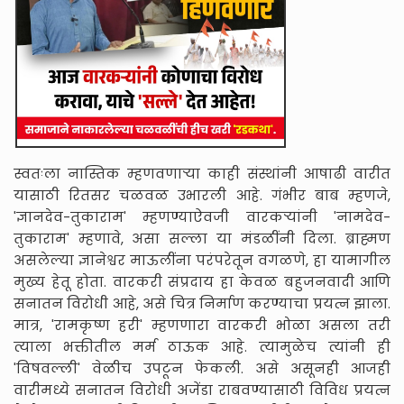
स्वतःला नास्तिक म्हणवणाऱ्या काही संस्थांनी आषाढी वारीत
यासाठी रितसर चळवळ उभारली आहे. गंभीर बाब म्हणजे,
'ज्ञानदेव-तुकाराम' म्हणण्याऐवजी वारकऱ्यांनी 'नामदेव-
तुकाराम' म्हणावे, असा सल्ला या मंडळींनी दिला. ब्राह्मण
असलेल्या ज्ञानेश्वर माऊलींना परंपरेतून वगळणे, हा यामागील
मुख्य हेतू होता. वारकरी संप्रदाय हा केवळ बहुजनवादी आणि
सनातन विरोधी आहे, असे चित्र निर्माण करण्याचा प्रयत्न झाला.
मात्र, 'रामकृष्ण हरी' म्हणणारा वारकरी भोळा असला तरी
त्याला भक्तीतील मर्म ठाऊक आहे. त्यामुळेच त्यांनी ही
'विषवल्ली' वेळीच उपटून फेकली. असे असूनही आजही
वारीमध्ये सनातन विरोधी अजेंडा राबवण्यासाठी विविध प्रयत्न