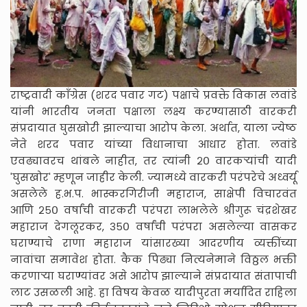
राष्ट्रवादी काँग्रेस (शरद पवार गट) पक्षाचे प्रवक्ते विकास लवांडे
यांनी भारतीय जनता पक्षाला लक्ष्य करण्यासाठी वारकरी
संप्रदायात घुसखोरी झाल्याचा आरोप केला. अर्थात, याला ज्येष्ठ
नेते शरद पवार यांच्या विधानाचा आधार होता. लवांडे
एवढ्यावरच थांबले नाहीत, तर त्यांनी २० वारकऱ्यांची यादी
'घुसखोर' म्हणून जाहीर केली. ज्यामध्ये वारकरी परंपरेचे अध्वर्यू
असलेले ह.भ.प. भास्करगिरीजी महाराज, साक्षेपी विचारवंत
आणि २५० वर्षांची वारकरी परंपरा लाभलेले श्रीगुरू चंद्रशेखर
महाराज देगलूरकर, ३५० वर्षांची परंपरा असलेल्या वासकर
घराण्याचे राणा महाराज यांसारख्या आदरणीय व्यक्तींच्या
नावांचा समावेश होता. कैक पिढ्या नित्यनेमाने विठ्ठल भक्ती
करणाऱ्या घराण्यांवर असे आरोप झाल्याने संप्रदायात संतापाची
लाट उसळली आहे. हा विषय केवळ यादीपुरता मर्यादित राहिला