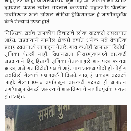
नाही, तर काही कीर्तनकारांचे जुने व्हिडिओ सोशल मीडियावर
व्हायरल करून त्यांना बदनाम करण्याचे पद्धतशीर 'कॅम्पेन'
राबविण्यात आले. सोशल मीडिया ट्रॅकिंगवरून हे जाणीवपूर्वक
केले गेल्याचे स्पष्ट होते.
निश्चितच, सर्वच राजकीय विचारांचे लोक वारकरी संप्रदायात
आहेत. संप्रदायाने मागील शेकडो वर्षांत अनेक नवे वैचारिक
प्रवाह स्वतःमध्ये सामावून घेतले, मात्र कधीही 'सनातन विरोधी'
भूमिका घेतली नाही. विधानसभा निवडणुकांमध्ये वारकरी
संप्रदायाने हिंदू हिताची भूमिका घेतल्यामुळे भाजपला फायदा
झाला, असे मत विरोधी पक्षांचे आहे. याच आकसापोटी ही मोहीम
राबविली गेल्याचे प्रथमदर्शनी दिसते. मात्र, हे प्रकरण वरवरचे
नाही; गेल्या १०-१५ वर्षांपासून वारकरी परंपरा ही सनातन
धर्मापासून वेगळी असल्याचे भासविण्याचे जाणीवपूर्वक प्रयत्न
होत आहेत.