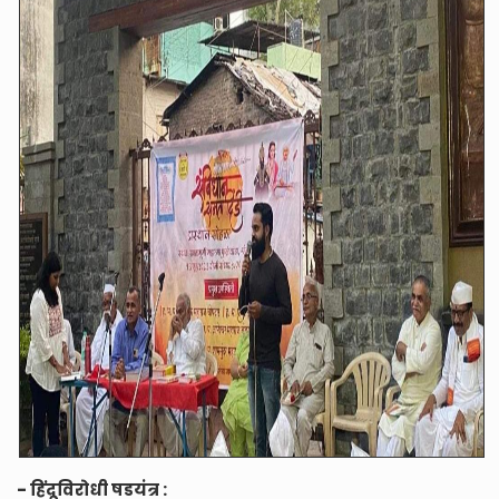
- हिंदूविरोधी षडयंत्र :