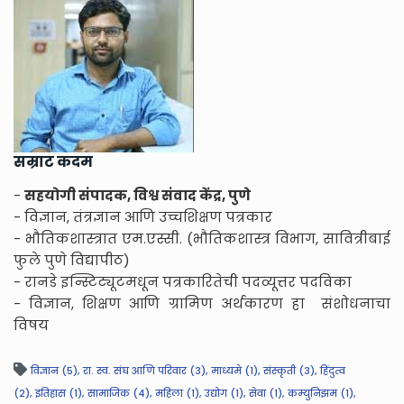
सम्राट कदम
-
सहयोगी संपादक, विश्व संवाद केंद्र, पुणे
- विज्ञान, तंत्रज्ञान आणि उच्चशिक्षण पत्रकार
- भौतिकशास्त्रात एम.एस्सी. (भौतिकशास्त्र विभाग, सावित्रीबाई
फुले पुणे विद्यापीठ)
- रानडे इन्स्टिट्यूटमधून पत्रकारितेची पदव्यूत्तर पदविका
- विज्ञान, शिक्षण आणि ग्रामिण अर्थकारण हा संशोधनाचा
विषय
विज्ञान (5),
रा. स्व. संघ आणि परिवार (3),
माध्यमे (1),
संस्कृती (3),
हिंदुत्व
(2),
इतिहास (1),
सामाजिक (4),
महिला (1),
उद्योग (1),
सेवा (1),
कम्युनिझम (1),