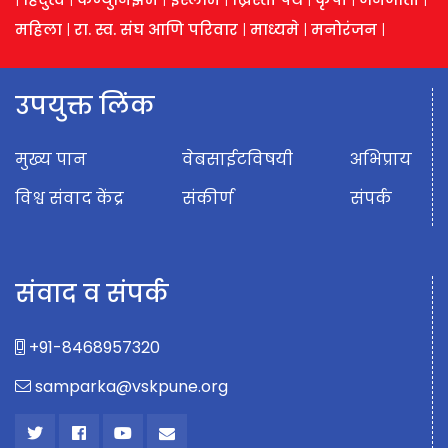
महिला
|
रा. स्व. संघ आणि परिवार
|
माध्यमे
|
मनोरंजन
|
उपयुक्त लिंक
मुख्य पान
वेबसाईटविषयी
अभिप्राय
विश्व संवाद केंद्र
संकीर्ण
संपर्क
संवाद व संपर्क
+91-8468957320
samparka@vskpune.org