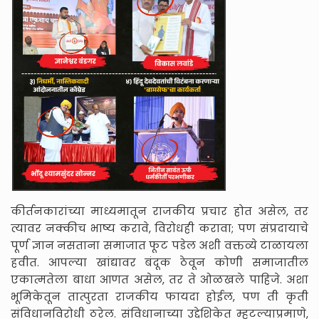
कीर्तनकारांच्या माध्यमातून राजकीय प्रचार होत असेल, तर
त्यावर नक्कीच भाष्य करावे, विरोधही करावा; पण संप्रदायाचे
पूर्ण ज्ञान नसताना समाजात फूट पडेल अशी वक्तव्ये टाळायला
हवीत. आपल्या खांद्यावर बंदूक ठेवून कोणी समाजातील
एकात्मतेला बाधा आणत असेल, तर ते ओळखले पाहिजे. अशा
भूमिकेतून तात्पुरता राजकीय फायदा होईल, पण ती कृती
संविधानविरोधी ठरेल. संविधानाच्या उद्देशिकेत म्हटल्याप्रमाणे,