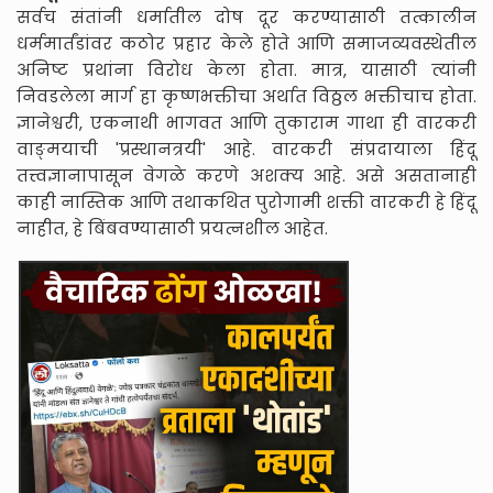
सर्वच संतांनी धर्मातील दोष दूर करण्यासाठी तत्कालीन
धर्ममार्तंडांवर कठोर प्रहार केले होते आणि समाजव्यवस्थेतील
अनिष्ट प्रथांना विरोध केला होता. मात्र, यासाठी त्यांनी
निवडलेला मार्ग हा कृष्णभक्तीचा अर्थात विठ्ठल भक्तीचाच होता.
ज्ञानेश्वरी, एकनाथी भागवत आणि तुकाराम गाथा ही वारकरी
वाङ्मयाची 'प्रस्थानत्रयी' आहे. वारकरी संप्रदायाला हिंदू
तत्त्वज्ञानापासून वेगळे करणे अशक्य आहे. असे असतानाही
काही नास्तिक आणि तथाकथित पुरोगामी शक्ती वारकरी हे हिंदू
नाहीत, हे बिंबवण्यासाठी प्रयत्नशील आहेत.