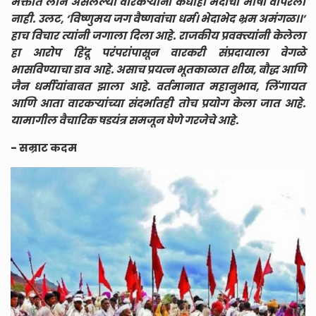
भक्तीत लीन असलेल्या वारकऱ्यांनी कधीही भेदाची भाषा वापरली
नाही. उलट, ‘विष्णुमय जग वैष्णवांचा धर्म। भेदाभेद भ्रम अमंगळ।।’
हाच विचार त्यांनी जगाला दिला आहे. राजकीय प्रवक्त्यांनी केलेला
हा आरोप हिंदू परंपरांपासून वारकरी संप्रदायाला वेगळे
भासविण्याचा डाव आहे. असाच प्रयत्न भूतकाळात शीख, बौद्ध आणि
जैन धर्मीयांबाबत झाला आहे. वर्तमानात महानुभाव, लिंगायत
आणि आता वारकऱ्यांच्या संदर्भातही तोच प्रयोग केला जात आहे.
यामागील वैचारिक षडयंत्र समजून घेणे गरजेचे आहे.
- सम्राट कदम