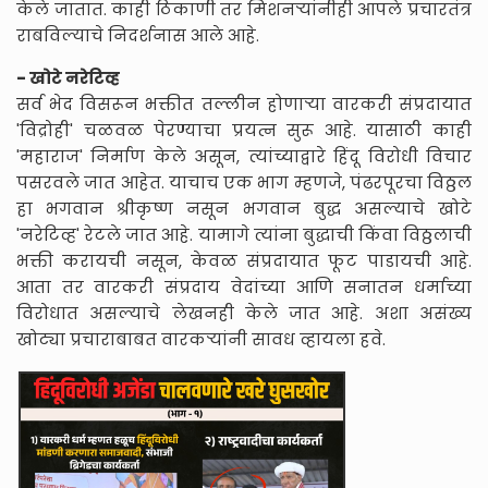
केले जातात. काही ठिकाणी तर मिशनऱ्यांनीही आपले प्रचारतंत्र
राबविल्याचे निदर्शनास आले आहे.
- खोटे नरेटिव्ह
सर्व भेद विसरून भक्तीत तल्लीन होणाऱ्या वारकरी संप्रदायात
'विद्रोही' चळवळ पेरण्याचा प्रयत्न सुरू आहे. यासाठी काही
'महाराज' निर्माण केले असून, त्यांच्याद्वारे हिंदू विरोधी विचार
पसरवले जात आहेत. याचाच एक भाग म्हणजे, पंढरपूरचा विठ्ठल
हा भगवान श्रीकृष्ण नसून भगवान बुद्ध असल्याचे खोटे
'नरेटिव्ह' रेटले जात आहे. यामागे त्यांना बुद्धाची किंवा विठ्ठलाची
भक्ती करायची नसून, केवळ संप्रदायात फूट पाडायची आहे.
आता तर वारकरी संप्रदाय वेदांच्या आणि सनातन धर्माच्या
विरोधात असल्याचे लेखनही केले जात आहे. अशा असंख्य
खोट्या प्रचाराबाबत वारकऱ्यांनी सावध व्हायला हवे.