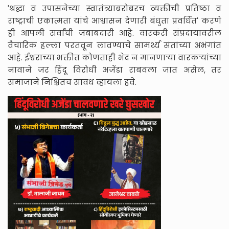
'श्रद्धा व उपासनेच्या स्वातंत्र्याबरोबरच व्यक्तीची प्रतिष्ठा व
राष्ट्राची एकात्मता यांचे आश्वासन देणारी बंधुता प्रवर्धित' करणे
ही आपली सर्वांची जबाबदारी आहे. वारकरी संप्रदायावरील
वैचारिक हल्ला परतवून लावण्याचे सामर्थ्य संतांच्या अभंगांत
आहे. ईश्वराच्या भक्तीत कोणताही भेद न मानणाऱ्या वारकऱ्यांच्या
नावाने जर हिंदू विरोधी अजेंडा राबवला जात असेल, तर
समाजाने निश्चितच सावध व्हायला हवे.