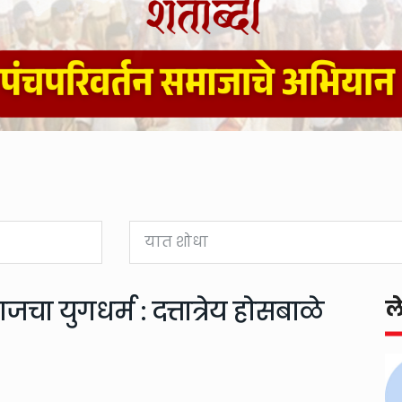
जचा युगधर्म : दत्तात्रेय होसबाळे
ल