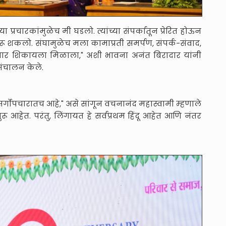
 प्रचारकांमुळेच मी घडलो. त्यांच्या संपर्कातून प्रेरित होऊन
रू शकलो. संघामुळेच मला कामाप्रती समर्पण, संपर्क-संवाद,
 विचार शिकायला मिळाला," अशी भावना अनंत बिरादार यांनी
रसंचालन केले.
सर्गोपचारातच आहे," असे सांगून वचनानंद महास्वामी म्हणाले
ुरू आहेत. परंतु, लिंगायत हे सर्वप्रथम हिंदू आहेत आणि नंतर