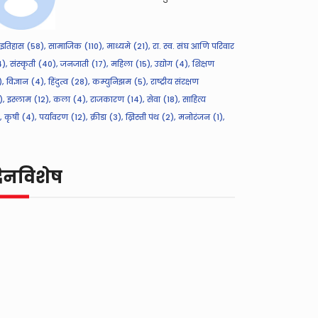
इतिहास (58),
सामाजिक (110),
माध्यमे (21),
रा. स्व. संघ आणि परिवार
),
संस्कृती (40),
जनजाती (17),
महिला (15),
उद्योग (4),
शिक्षण
),
विज्ञान (4),
हिंदुत्व (28),
कम्युनिझम (5),
राष्ट्रीय संरक्षण
),
इस्लाम (12),
कला (4),
राजकारण (14),
सेवा (18),
साहित्य
,
कृषी (4),
पर्यावरण (12),
क्रीडा (3),
ख्रिस्ती पंथ (2),
मनोरंजन (1),
िनविशेष