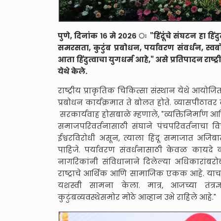
पुणे, दिनांक १६ मे २०२६ ः "हिंदूंचे संघटन हा हिं
समरसता, कुटुंब प्रबोधन, पर्यावरण संवर्धन, स्वब
आता हिंदुत्वाचा युगधर्म आहे," असे प्रतिपादन राष्ट
येथे केले.
राष्ट्रीय प्राकृतिक चिकित्सा संस्थान येथे आयोज
प्रबोधन कार्यक्रमात ते बोलत होते. व्यासपीठावर
सरकार्यवाह होसबाळे म्हणाले, "व्यक्तिनिर्माण 
समाजपरिवर्तनासाठी संघाने पंचपरिवर्तनाचा व
ईश्वरविरोधी असून, त्याला हिंदू समाजात अजिबा
पाहिजे. पर्यावरण संवर्धनासाठी केवळ कायदे 
नागरिकांनी संविधानाने दिलेल्या अधिकारांबरोब
राष्ट्राचे आर्थिक आणि सामाजिक एकक आहे. याच क
यशस्वी सामना केला. मात्र, आजच्या तंत्रज्ञा
कुटुंबव्यवस्थेसमोर मोठे आव्हान उभे राहिले आहे."