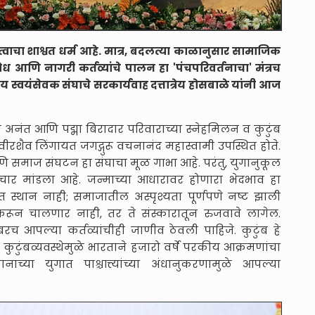
दुत्वाचा शाश्वत धर्म आहे. मात्र, बदलत्या काळानुसार सामाजिक
ोध आणि नागरी कर्तव्यांचे पालन हा 'पंचपरिवर्तनाचा' मंत्रच
्रीय स्वयंसेवक संघाचे सरकार्यवाह दत्तात्रेय होसबाळे यांनी आज
ित अनंत आणि पद्मा बिरादार परिवाराच्या स्नेहमिलन व कुटुंब
 वीरशैव लिंगायत जगद्गुरू वचनानंद महास्वामी उपस्थित होते.
आणि समाज संघटन हा संघाचा मूळ गाभा आहे. परंतु, युगानुकूल
िचार मांडला आहे. जन्माच्या आधारावर होणारा भेदभाव हा
त स्थान नाही; समाजातील अस्पृश्यता पूर्णपणे नष्ट झाली
करून चालणार नाही, तर ते संस्कारातून रुजवावे लागेल.
रच आपल्या कर्तव्यांचीही जाणीव ठेवली पाहिजे. कुटुंब हे
ुटुंबव्यवस्थेमुळे भारताने हजारो वर्षे परकीय आक्रमणांचा
नाच्या युगात पाश्चात्त्यांच्या अंधानुकरणामुळे आपल्या