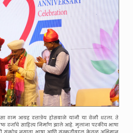
सा ठाम आग्रह दत्तात्रेय होसबाळे यांनी या वेळी धरला. ते
रेष्ठ दर्जाचे साहित्य निर्माण झाले आहे. मुलांना परकीय भाषा
ही संकोच नसावा. भाषा आणि संस्कृतीबद्दल केवळ अभिमान