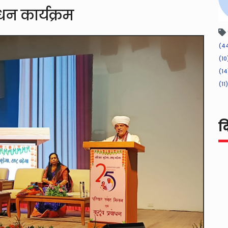
धन कार्यक्रम
(44
(10
(14
(11)
द