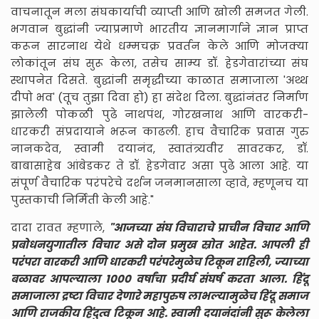
वाचनातून मला संघकार्याची व्याप्ती आणि खोली समजत गेली.
भगवान बुद्धांनी ज्याप्रमाणे भारतीय ज्ञानमार्गाने ज्ञान प्राप्त
करून सारनाथ येथे धम्मचक्र प्रवर्तन केले आणि मोजक्या
लोकांतून संघ सुरू केला, तसेच साम्य डॉ. हेडगेवारांच्या संघ
स्थापनेत दिसते. बुद्धांनी समृद्धीच्या काळात समाजाला 'अथ्थ
दीपो भव' (तूच तुझा दिवा हो) हा संदेश दिला. बुद्धांनंतर निर्माण
झालेली पोकळी पुढे नाथपंथ, गोरखनाथ आणि वारकरी-
धारकरी संप्रदायाने भरून काढली. हाच वैचारिक प्रवास गुरु
नानकदेव, स्वामी दयानंद, स्वातंत्र्यवीर सावरकर, डॉ.
बाबासाहेब आंबेडकर ते डॉ. हेडगेवार असा पुढे आला आहे. या
संपूर्ण वैचारिक परंपरेचे दर्शन जनमानसाला व्हावे, म्हणूनच या
पुस्तकाची निर्मिती केली आहे."
दादा रावत म्हणाले,
"आजच्या संघ विचाराचे प्राचीन विचार आणि
प्रबोधनयुगातील विचार असे दोन प्रमुख स्रोत आहेत. आपली ही
परंपरा वारकरी आणि धारकरी परंपरेमुळेच टिकून राहिली, ज्याच्या
बळावर आपल्याला १००० वर्षांचा प्रदीर्घ संघर्ष करता आला. हिंदू
समाजाला द्रष्टा विचार देणारे महापुरुष लाभल्यामुळेच हिंदू समाज
आणि राजकीय हिंदुत्व टिकून आहे. स्वामी दयानंदांनी सुरू केलेला