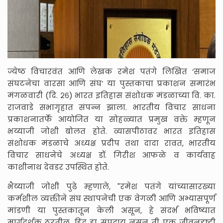
ज्येष्ठ विचारवंत आणि लेखक रमेश पतंगे लिखित ‘समाज
संघटनेचा वारसा आणि संघ’ या पुस्तकाचा प्रकाशन समारंभ
मंगळवारी (दि. २६) भारत इतिहास संशोधक मंडळाच्या वि. का.
राजवाडे सभागृहात संपन्न झाला. भारतीय विचार साधना
प्रकाशनातर्फे आयोजित या सोहळ्यात प्रमुख वक्ते म्हणून
भय्याजी जोशी बोलत होते. व्यासपीठावर भारत इतिहास
संशोधक मंडळाचे अध्यक्ष प्रदीप तथा दादा रावत, भारतीय
विचार साधनेचे अध्यक्ष डॉ. गिरीश आफळे व कार्यवाह
काशीनाथ देवडर उपस्थित होते.
भैय्याजी जोशी पुढे म्हणाले, "रमेश पतंगे यांच्यासारख्या
कर्मशील व्यक्तीने संघ स्थापनेची एक वेगळी आणि अभ्यासपूर्ण
मांडणी या पुस्तकातून केली असून, हे संदर्भ भविष्यात
मार्गदर्शक ठरतील. हिंदू हा संप्रदाय नसून ती एक जीवनदृष्टी