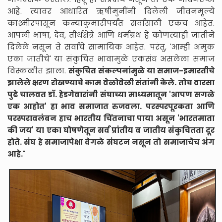
आहे. त्यावर आधारित ऋषीमुनींनी दिलेली जीवनमूल्ये
काश्मीरपासून कन्याकुमारीपर्यंत सर्वांसाठी एकच आहेत.
आपली भाषा, देव, तीर्थक्षेत्रे आणि धर्मग्रंथ हे कोणत्याही जातीने
दिलेले नसून ते सर्वांचे सामायिक आहेत. परंतु, 'आम्ही अमुक
एका जातीचे' या संकुचित भावामुळे एकसंध असलेला समाज
विस्कळीत झाला.
संकुचित संकल्पनांमुळे या समाज-इमारतीचे
झालेले क्षरण रोखण्याचे काम वेळोवेळी संतांनी केले. तोच वारसा
पुढे चालवत डॉ. हेडगेवारांनी संघाच्या माध्यमातून 'आपण सगळे
एक आहोत' हा भाव समाजात रुजवला. परस्परपूरकता आणि
परस्परावलंबन हाच भारतीय चिंतनाचा पाया असून 'भारतमाता
की जय' या एका घोषणेतून सर्व प्रांतीय व जातीय संकुचितता दूर
होते. संघ हे समाजापेक्षा वेगळे संघटन नसून तो समाजाचेच अंग
आहे.
"