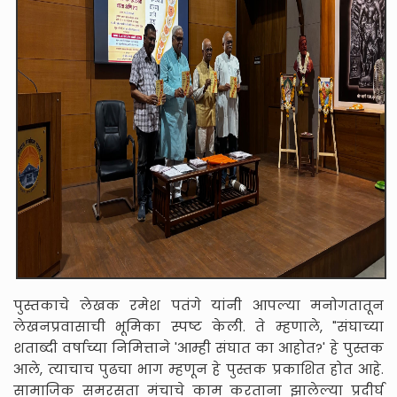
पुस्तकाचे लेखक रमेश पतंगे यांनी आपल्या मनोगतातून
लेखनप्रवासाची भूमिका स्पष्ट केली. ते म्हणाले, "संघाच्या
शताब्दी वर्षाच्या निमित्ताने 'आम्ही संघात का आहोत?' हे पुस्तक
आले, त्याचाच पुढचा भाग म्हणून हे पुस्तक प्रकाशित होत आहे.
सामाजिक समरसता मंचाचे काम करताना झालेल्या प्रदीर्घ