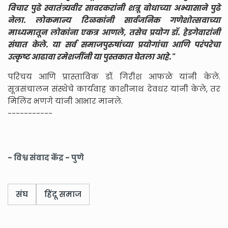
विचार पुढे स्वातंत्र्यवीर सावरकरांनी शत्रू बोधाच्या अभ्यासाने पुढे
नेला. लोकमान्य टिळकांनी सार्वजनिक गणेशोत्सवाच्या
माध्यमातून लोकांना एकत्र आणले, तसेच प्रयोग डॉ. हेडगेवारांनी
संघात केले. या सर्व समाजपुरुषांच्या प्रयोगांचा आणि परंपरेचा
उत्कृष्ट आढावा रमेशजींनी या पुस्तकात घेतला आहे."
परिचय आणि प्रास्ताविक डॉ. गिरीश आफळे यांनी केले.
सूत्रसंचालन संस्थेचे कार्यवाह काशीनाथ देवधर यांनी केले, तर
मिलिंद भणगे यांनी आभार मानले.
-----------
- विश्व संवाद केंद्र - पुणे
संघ
हिंदू समाज