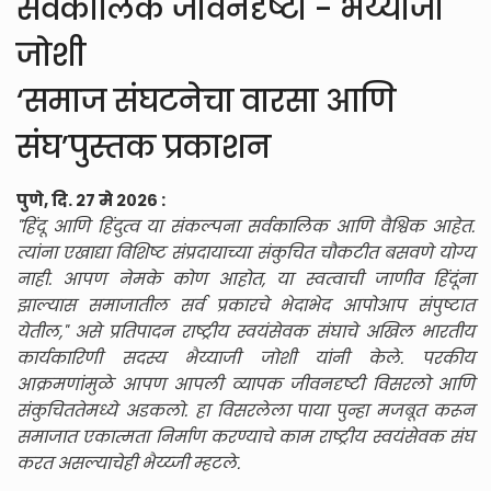
सर्वकालिक जीवनदृष्टी - भैय्याजी
जोशी
‘समाज संघटनेचा वारसा आणि
संघ’पुस्तक प्रकाशन
पुणे, दि. २७ मे २०२६ :
"हिंदू आणि हिंदुत्व या संकल्पना सर्वकालिक आणि वैश्विक आहेत.
त्यांना एखाद्या विशिष्ट संप्रदायाच्या संकुचित चौकटीत बसवणे योग्य
नाही. आपण नेमके कोण आहोत, या स्वत्वाची जाणीव हिंदूंना
झाल्यास समाजातील सर्व प्रकारचे भेदाभेद आपोआप संपुष्टात
येतील," असे प्रतिपादन राष्ट्रीय स्वयंसेवक संघाचे अखिल भारतीय
कार्यकारिणी सदस्य भैय्याजी जोशी यांनी केले. परकीय
आक्रमणांमुळे आपण आपली व्यापक जीवनदृष्टी विसरलो आणि
संकुचिततेमध्ये अडकलो. हा विसरलेला पाया पुन्हा मजबूत करून
समाजात एकात्मता निर्माण करण्याचे काम राष्ट्रीय स्वयंसेवक संघ
करत असल्याचेही भैय्य्जी म्हटले.