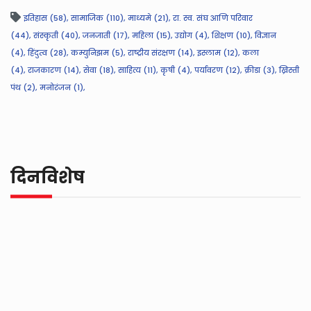
इतिहास (58),
सामाजिक (110),
माध्यमे (21),
रा. स्व. संघ आणि परिवार
(44),
संस्कृती (40),
जनजाती (17),
महिला (15),
उद्योग (4),
शिक्षण (10),
विज्ञान
(4),
हिंदुत्व (28),
कम्युनिझम (5),
राष्ट्रीय संरक्षण (14),
इस्लाम (12),
कला
(4),
राजकारण (14),
सेवा (18),
साहित्य (11),
कृषी (4),
पर्यावरण (12),
क्रीडा (3),
ख्रिस्ती
पंथ (2),
मनोरंजन (1),
दिनविशेष